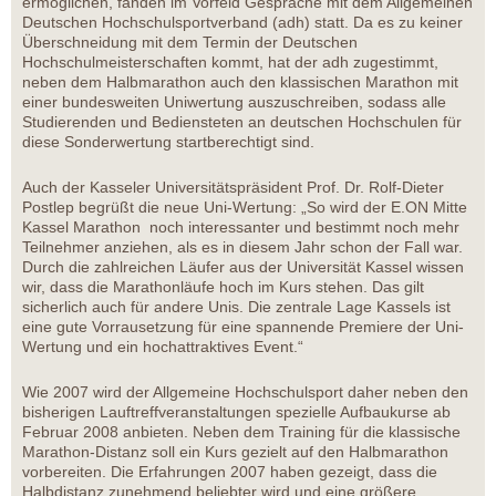
ermöglichen, fanden im Vorfeld Gespräche mit dem Allgemeinen
Deutschen Hochschulsportverband (adh) statt. Da es zu keiner
Überschneidung mit dem Termin der Deutschen
Hochschulmeisterschaften kommt, hat der adh zugestimmt,
neben dem Halbmarathon auch den klassischen Marathon mit
einer bundesweiten Uniwertung auszuschreiben, sodass alle
Studierenden und Bediensteten an deutschen Hochschulen für
diese Sonderwertung startberechtigt sind.
Auch der Kasseler Universitätspräsident Prof. Dr. Rolf-Dieter
Postlep begrüßt die neue Uni-Wertung: „So wird der E.ON Mitte
Kassel Marathon noch interessanter und bestimmt noch mehr
Teilnehmer anziehen, als es in diesem Jahr schon der Fall war.
Durch die zahlreichen Läufer aus der Universität Kassel wissen
wir, dass die Marathonläufe hoch im Kurs stehen. Das gilt
sicherlich auch für andere Unis. Die zentrale Lage Kassels ist
eine gute Vorrausetzung für eine spannende Premiere der Uni-
Wertung und ein hochattraktives Event.“
Wie 2007 wird der Allgemeine Hochschulsport daher neben den
bisherigen Lauftreffveranstaltungen spezielle Aufbaukurse ab
Februar 2008 anbieten. Neben dem Training für die klassische
Marathon-Distanz soll ein Kurs gezielt auf den Halbmarathon
vorbereiten. Die Erfahrungen 2007 haben gezeigt, dass die
Halbdistanz zunehmend beliebter wird und eine größere