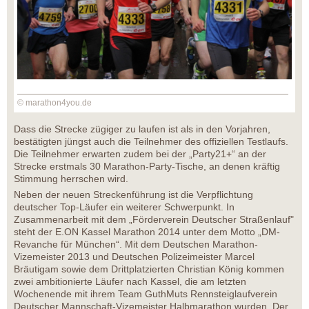
© marathon4you.de
Dass die Strecke zügiger zu laufen ist als in den Vorjahren,
bestätigten jüngst auch die Teilnehmer des offiziellen Testlaufs.
Die Teilnehmer erwarten zudem bei der „Party21+“ an der
Strecke erstmals 30 Marathon-Party-Tische, an denen kräftig
Stimmung herrschen wird.
Neben der neuen Streckenführung ist die Verpflichtung
deutscher Top-Läufer ein weiterer Schwerpunkt. In
Zusammenarbeit mit dem „Förderverein Deutscher Straßenlauf"
steht der E.ON Kassel Marathon 2014 unter dem Motto „DM-
Revanche für München“. Mit dem Deutschen Marathon-
Vizemeister 2013 und Deutschen Polizeimeister Marcel
Bräutigam sowie dem Drittplatzierten Christian König kommen
zwei ambitionierte Läufer nach Kassel, die am letzten
Wochenende mit ihrem Team GuthMuts Rennsteiglaufverein
Deutscher Mannschaft-Vizemeister Halbmarathon wurden. Der