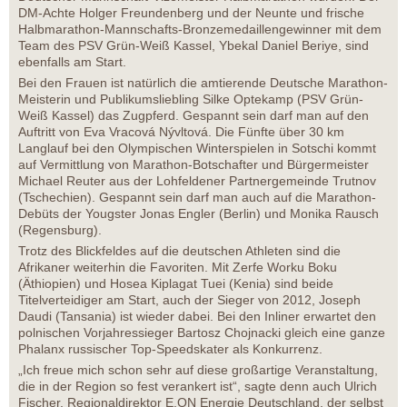
DM-Achte Holger Freundenberg und der Neunte und frische
Halbmarathon-Mannschafts-Bronzemedaillengewinner mit dem
Team des PSV Grün-Weiß Kassel, Ybekal Daniel Beriye, sind
ebenfalls am Start.
Bei den Frauen ist natürlich die amtierende Deutsche Marathon-
Meisterin und Publikumsliebling Silke Optekamp (PSV Grün-
Weiß Kassel) das Zugpferd. Gespannt sein darf man auf den
Auftritt von Eva Vracová Nývltová. Die Fünfte über 30 km
Langlauf bei den Olympischen Winterspielen in Sotschi kommt
auf Vermittlung von Marathon-Botschafter und Bürgermeister
Michael Reuter aus der Lohfeldener Partnergemeinde Trutnov
(Tschechien). Gespannt sein darf man auch auf die Marathon-
Debüts der Yougster Jonas Engler (Berlin) und Monika Rausch
(Regensburg).
Trotz des Blickfeldes auf die deutschen Athleten sind die
Afrikaner weiterhin die Favoriten. Mit Zerfe Worku Boku
(Äthiopien) und Hosea Kiplagat Tuei (Kenia) sind beide
Titelverteidiger am Start, auch der Sieger von 2012, Joseph
Daudi (Tansania) ist wieder dabei. Bei den Inliner erwartet den
polnischen Vorjahressieger Bartosz Chojnacki gleich eine ganze
Phalanx russischer Top-Speedskater als Konkurrenz.
„Ich freue mich schon sehr auf diese großartige Veranstaltung,
die in der Region so fest verankert ist“, sagte denn auch Ulrich
Fischer, Regionaldirektor E.ON Energie Deutschland, der selbst