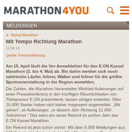
MELDUNGEN
Kassel Marathon
Mit Tempo Richtung Marathon
11.04.14
Quelle: Pressemitteilung
Am 15. April läuft die Vor-Anmeldefrist für den E.ON Kassel
Marathon (2. bis 4. Mai) ab. Bis dahin werden sich noch
zahlreiche Läufer, Inliner, Walker und Inliner für die größte
Sportveranstaltung in der Region anmelden.
Die Zahlen, die Marathon-Veranstalter Winfried Aufenanger auf
einer Pressekonferenz in den künftigen Räumlichkeiten von
Titelsponsor E.ON präsentierte, lassen einiges erwarten. Über
10.000 Starter haben sich bisher insgesamt angemeldet. „Wir
gehen", so Aufenanger, „in diesem Jahr Richtung 12.000
Teilnehmer.“ Das wäre ein neuer Rekord im achten Jahr des
E.ON Kassel Marathon.
Ein Rekord ist jetzt schon sicher: Mit über 5.000 Meldungen aus