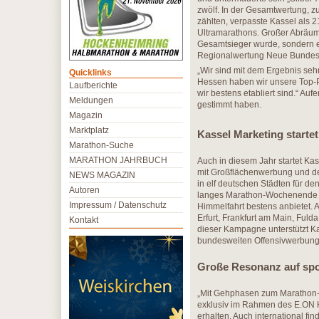
zwölf. In der Gesamtwertung, 
zählten, verpasste Kassel als 2
Ultramarathons. Großer Abräume
Gesamtsieger wurde, sondern e
Regionalwertung Neue Bundesl
„Wir sind mit dem Ergebnis sehr
Quicklinks
Hessen haben wir unsere Top-Pl
Laufberichte
wir bestens etabliert sind.“ Au
Meldungen
gestimmt haben.
Magazin
Marktplatz
Kassel Marketing start
Marathon-Suche
MARATHON JAHRBUCH
Auch in diesem Jahr startet K
mit Großflächenwerbung und de
NEWS MAGAZIN
in elf deutschen Städten für de
Autoren
langes Marathon-Wochenende in
Impressum / Datenschutz
Himmelfahrt bestens anbietet. 
Erfurt, Frankfurt am Main, Ful
Kontakt
dieser Kampagne unterstützt Ka
bundesweiten Offensivwerbung
Große Resonanz auf spo
„Mit Gehphasen zum Marathon-Erf
exklusiv im Rahmen des E.ON K
erhalten. Auch international f