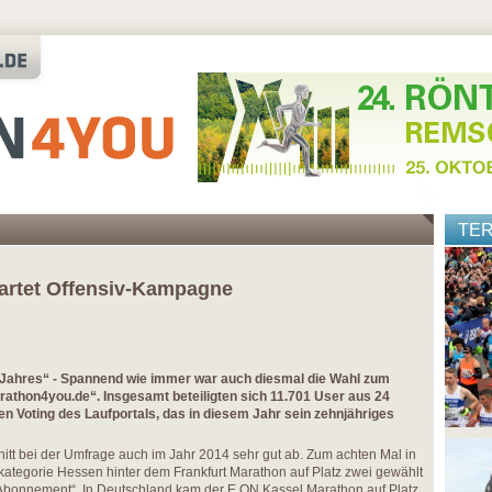
TE
tartet Offensiv-Kampagne
 Jahres“ - Spannend wie immer war auch diesmal die Wahl zum
athon4you.de“. Insgesamt beteiligten sich 11.701 User aus 24
en Voting des Laufportals, das in diesem Jahr sein zehnjähriges
tt bei der Umfrage auch im Jahr 2014 sehr gut ab. Zum achten Mal in
kategorie Hessen hinter dem Frankfurt Marathon auf Platz zwei gewählt
-Abonnement“. In Deutschland kam der E.ON Kassel Marathon auf Platz