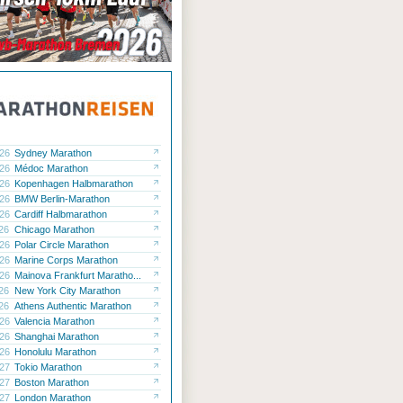
.26
Sydney Marathon
.26
Médoc Marathon
.26
Kopenhagen Halbmarathon
.26
BMW Berlin-Marathon
.26
Cardiff Halbmarathon
.26
Chicago Marathon
.26
Polar Circle Marathon
.26
Marine Corps Marathon
.26
Mainova Frankfurt Maratho...
.26
New York City Marathon
.26
Athens Authentic Marathon
.26
Valencia Marathon
.26
Shanghai Marathon
.26
Honolulu Marathon
.27
Tokio Marathon
.27
Boston Marathon
.27
London Marathon