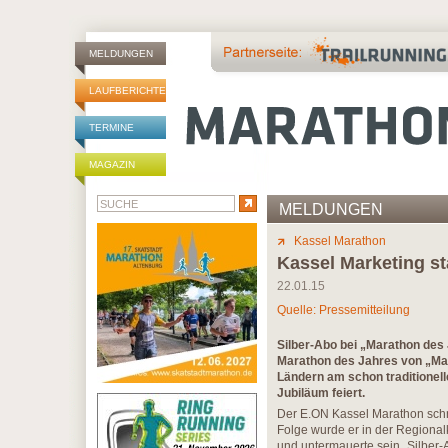
MELDUNGEN
LAUFBERICHTE
TERMINE
MAGAZIN
MELDUNGEN
Kassel Marathon
Kassel Marketing s
22.01.15
Quelle: Pressemitteilung
Silber-Abo bei „Marathon des
Marathon des Jahres von „Mar
Ländern am schon traditionell
Jubiläum feiert.
Der E.ON Kassel Marathon schni
Folge wurde er in der Regional
und untermauerte sein „Silber