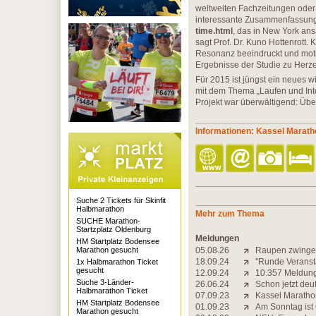
weltweiten Fachzeitungen oder w
interessante Zusammenfassung
time.html
, das in New York ansä
sagt Prof. Dr. Kuno Hottenrott.
Resonanz beeindruckt und motiv
Ergebnisse der Studie zu Her
Für 2015 ist jüngst ein neues wi
mit dem Thema „Laufen und Inte
Projekt war überwältigend: Üb
Informationen: Kassel Marath
Suche 2 Tickets für Skinfit
Halbmarathon
Mehr zum Thema
SUCHE Marathon-
Startzplatz Oldenburg
Meldungen
HM Startplatz Bodensee
Marathon gesucht
05.08.26
Raupen zwinge
18.09.24
''Runde Veranst
1x Halbmarathon Ticket
gesucht
12.09.24
10.357 Meldunge
Suche 3-Länder-
26.06.24
Schon jetzt de
Halbmarathon Ticket
07.09.23
Kassel Maratho
HM Startplatz Bodensee
01.09.23
Am Sonntag ist
Marathon gesucht