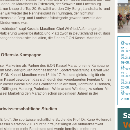
zu der auch Marathons in Österreich, der Schweiz und Luxemburg
1. nur knapp die Top 20. Gewählt wurden City, Berg-, Landschafts- und
r war wieder der Rennsteiglauf in Thüringen, der nicht nur
benso die Berg- und Landschaftskategorie gewann sowie in der
änder vorne war.
 zufrieden“, sagt Kassels Marathon-Chef Winfried Aufenanger, „in
atzierung wieder bestätigt, und Platz zwölf in Deutschland zeigt, dass
fenanger bedankt sich bei allen, die für den E.ON Kassel Marathon
06. -
08.08.
07. -
09.08.
et Offensiv-Kampagne
08. -
09.08.
09.08
assel Marketing als Partner des E.ON Kassel Marathon eine Kampagne
14. -
15.08.
m Motiv der größten nordhessischen Sportveranstaltung. Darauf wird
15. -
n E.ON Kassel Marathon vom 15. bis 17. Mai und gleichzeitig für ein
16.08.
 Kassel geworben, das sich durch den vorgelagerten Feiertag Christi
15. -
16.08.
Ab dieser Woche sind die Großflächen in Arnstadt, Dortmund, Eisenach,
23.08
da, Göttingen, Marburg, Paderborn, Weimar und Würzburg zu sehen. Mit
28. -
ssel Marketing den Marathon schon seit einigen Jahren in der
30.08.
.
29.08
rtwissenschaftliche Studien
olg“: Die sportwissenschaftliche Studie, die Prof. Dr. Kuno Hottenrott
assel Marathon 2013 durchführte, hat längst viel Aufmerksamkeit
indet sie immer mehr Beachtung und wurde bereits in mehreren