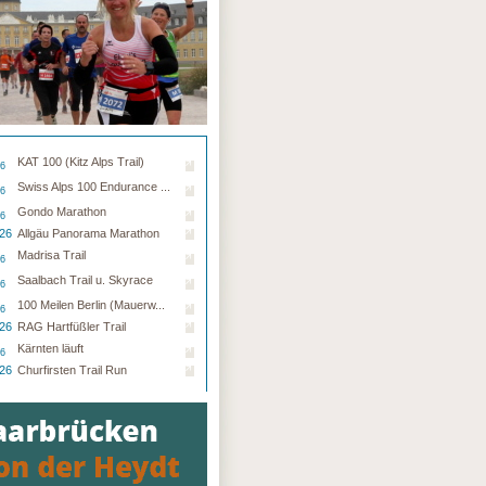
KAT 100 (Kitz Alps Trail)
26
Swiss Alps 100 Endurance ...
26
Gondo Marathon
26
.26
Allgäu Panorama Marathon
Madrisa Trail
26
Saalbach Trail u. Skyrace
26
100 Meilen Berlin (Mauerw...
26
.26
RAG Hartfüßler Trail
Kärnten läuft
26
.26
Churfirsten Trail Run