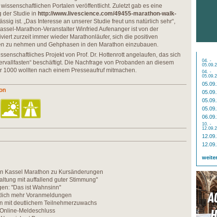
issenschaftlichen Portalen veröffentlicht. Zuletzt gab es eine
 der Studie in
http://www.livescience.com/49455-marathon-walk-
ssig ist. „Das Interesse an unserer Studie freut uns natürlich sehr“,
 Kassel-Marathon-Veranstalter Winfried Aufenanger ist von der
iert zurzeit immer wieder Marathonläufer, sich die positiven
zen zu nehmen und Gehphasen in den Marathon einzubauen.
ssenschaftliches Projekt von Prof. Dr. Hottenrott angelaufen, das sich
04. -
rvallfasten“ beschäftigt. Die Nachfrage von Probanden an diesem
05.09.
er 1000 wollten nach einem Presseaufruf mitmachen.
04. -
05.09.
05.09
on
05.09
05.09
05.09
06.09
10. -
12.09.
12.09
12.09
weite
n Kassel Marathon zu Kursänderungen
altung mit auffallend guter Stimmung''
n: ''Das ist Wahnsinn''
utlich mehr Voranmeldungen
n mit deutlichem Teilnehmerzuwachs
 Online-Meldeschluss