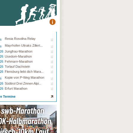
Resia Rosolina Relay
26
Mayrhofen Ultraks Zillert...
26
.26
Jungfrau-Marathon
.26
Usedom-Marathon
.26
Fehmarn-Marathon
.26
Torlauf Dachstein
.26
Flensburg liebt dich Mara...
Kopie von P-Weg Marathon
26
.26
Südtirol Drei Zinnen Alpi...
.26
Erfurt Marathon
re Termine