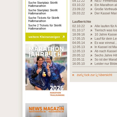
09.12.22
NEU: Firmenlau
Suche Startplatz Skinfit
03.10.22
Ein Marathon al
Halbmarathon
23.09.22
Große Vorfreude
Suche Startplatz Skinfit
26.03.22
Der Kassel Mar
Halbmarathon
Suche Tickets für Skinfit
Halbmarathon
Laufberichte
Suche 2 Tickets für Skinfit
02.10.22
Alle laufen für A
Halbmarathon
01.10.17
Tierisch was lo
18.09.16
10 Jahre Kasse
17.05.15
Lauf für dein L
04.05.14
Es war einmal...
12.05.13
In Kassel ist M
12.05.13
Ab nach Kassel
20.05.12
Sechs Jahre Hit
22.05.11
So ist der Mara
16.05.10
Leider nur Bild
zurï¿½ck zur ï¿½bersicht