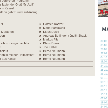
f bereichert Programm
s laufender Gruß für „Aufi“
 in Kassel
athon geht zurück auf Anfang
ufi
Carsten Koczor
s
Mario Bartkowski
l Marathon
Klaus Duwe
eben
Andreas Bettingen / Judith Strack
Markus Pitz
30.08
arathon das ganze Jahr
Klaus Duwe
05.09
!
Joe Kelbel
20.09
zelauf
Bernd Neumann
27.09
thon in meiner Heimatstadt
Bernd Neumann
04.10
er aus Kassel
Bernd Neumann
11.10
24.10
25.10
25.10
01.11
09.11
06.12
06.12
13.12
07.03
19.04
24.04