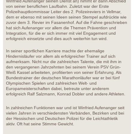
Winfried Aufenanger seinen Dienst an) nimmt er dann Abschied
von seiner beruflichen Laufbahn. Zuletzt war der Erste
Polizeihauptkommissar Leiter des 2. Polizeireviers in Vellmar,
dem er ebenso mit seinen Ideen seinen Stempel aufdrückte wie
zuvor dem 3. Revier im Fasanenhof. Auf die Fahne geschrieben
hat sich Aufenanger vor allem die Themen Prävention und
Integration, für die er sich immer mit viel Engagement und
erfolgreich einsetzte und dies auch weiterhin tun wird.
In seiner sportlichen Karriere machte der ehemalige
Hindernisläufer vor allem als erfolgreicher Trainer auf sich
aufmerksam. Nicht nur die zahlreichen Talente, die mit ihm in
den vergangenen Jahrzehnten bei seinem Verein PSV Grün-
Weiß Kassel arbeiteten, profitierten von seiner Erfahrung. Als
Bundestrainer der deutschen Marathonläufer war er bei fünf
Olympischen Spielen und zahlreichen Welt- und
Europameisterschaften dabei, betreute unter anderem
erfolgreich Ralf Salzmann, Konrad Dobler und andere Athleten.
In zahlreichen Funktionen war und ist Winfried Aufenanger seit
vielen Jahren in verschiedensten Verbänden, Bezirken und bei
der Hessischen und Deutschen Polizei für die Leichtathletik
aktiv. Oft hat seine Stimme Gewicht.