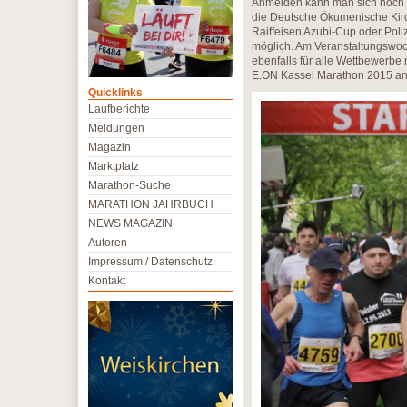
Anmelden kann man sich noch f
die Deutsche Ökumenische Kirc
Raiffeisen Azubi-Cup oder Pol
möglich. Am Veranstaltungswoc
ebenfalls für alle Wettbewerbe 
E.ON Kassel Marathon 2015 a
Quicklinks
Laufberichte
Meldungen
Magazin
Marktplatz
Marathon-Suche
MARATHON JAHRBUCH
NEWS MAGAZIN
Autoren
Impressum / Datenschutz
Kontakt