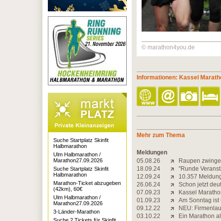
© marathon4you.de
Informationen: Kassel Marath
Mehr zum Thema
Suche Startplatz Skinfit
Halbmarathon
Meldungen
Ulm Halbmarathon /
Marathon27.09.2026
05.08.26
Raupen zwinge
18.09.24
''Runde Veranst
Suche Startplatz Skinfit
Halbmarathon
12.09.24
10.357 Meldunge
Marathon-Ticket abzugeben
26.06.24
Schon jetzt de
(42km), 60€
07.09.23
Kassel Maratho
Ulm Halbmarathon /
01.09.23
Am Sonntag ist
Marathon27.09.2026
09.12.22
NEU: Firmenlau
3-Länder-Marathon
03.10.22
Ein Marathon al
Suche 2 Tickets für Skinfit