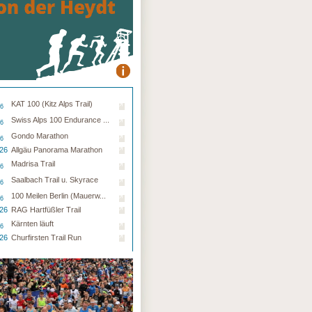
KAT 100 (Kitz Alps Trail)
26
Swiss Alps 100 Endurance ...
26
Gondo Marathon
26
.26
Allgäu Panorama Marathon
Madrisa Trail
26
Saalbach Trail u. Skyrace
26
100 Meilen Berlin (Mauerw...
26
.26
RAG Hartfüßler Trail
Kärnten läuft
26
.26
Churfirsten Trail Run