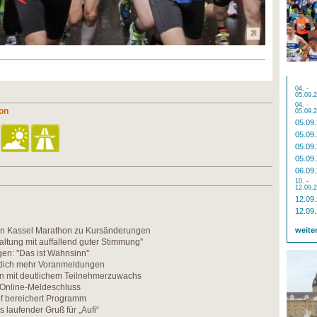
04. -
05.09.
04. -
on
05.09.
05.09
05.09
05.09
05.09
06.09
10. -
12.09.
12.09
12.09
n Kassel Marathon zu Kursänderungen
weite
altung mit auffallend guter Stimmung''
n: ''Das ist Wahnsinn''
utlich mehr Voranmeldungen
n mit deutlichem Teilnehmerzuwachs
 Online-Meldeschluss
f bereichert Programm
s laufender Gruß für „Aufi“