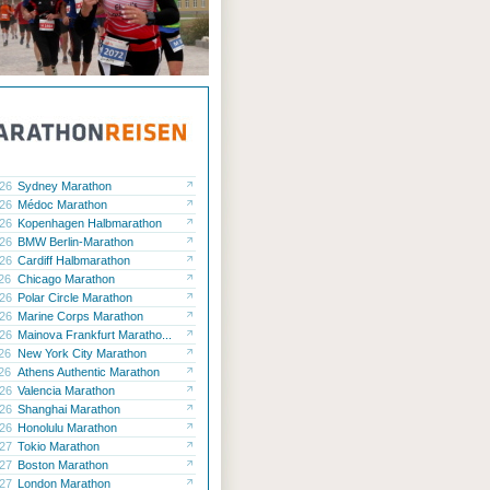
.26
Sydney Marathon
.26
Médoc Marathon
.26
Kopenhagen Halbmarathon
.26
BMW Berlin-Marathon
.26
Cardiff Halbmarathon
.26
Chicago Marathon
.26
Polar Circle Marathon
.26
Marine Corps Marathon
.26
Mainova Frankfurt Maratho...
.26
New York City Marathon
.26
Athens Authentic Marathon
.26
Valencia Marathon
.26
Shanghai Marathon
.26
Honolulu Marathon
.27
Tokio Marathon
.27
Boston Marathon
.27
London Marathon