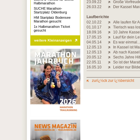
23.09.22
Große Vorfreude
Halbmarathon
26.03.22
Der Kassel Mar
SUCHE Marathon-
Startzplatz Oldenburg
Laufberichte
HM Startplatz Bodensee
Marathon gesucht
02.10.22
Alle laufen für A
1x Halbmarathon Ticket
01.10.17
Tierisch was lo
gesucht
18.09.16
10 Jahre Kasse
17.05.15
Lauf für dein L
04.05.14
Es war einmal...
12.05.13
In Kassel ist M
12.05.13
Ab nach Kassel
20.05.12
Sechs Jahre Hit
22.05.11
So ist der Mara
16.05.10
Leider nur Bild
zurï¿½ck zur ï¿½bersicht