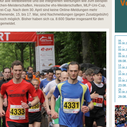
ür alle Wettbewerbe und die integrierten Wertungen wie zum Beispiel
hen-Meisterschaften, Hessische vhs-Meisterschaften, MLP-Uni-Cup,
izei-Cup. Nach dem 30. April sind keine Online-Meldungen mehr
henende, 15. bis 17. Mai, sind Nachmeldungen (gegen Zusatzgebühr)
noch möglich. Bisher haben sich ca. 8.600 Starter insgesamt für den
ngemeldet.
06. -
08.08.
07. -
09.08.
08. -
09.08.
09.08
14. -
15.08.
15. -
16.08.
15. -
16.08.
23.08
28. -
30.08.
29.08