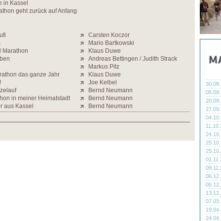
 in Kassel
athon geht zurück auf Anfang
ufi
Carsten Koczor
s
Mario Bartkowski
l Marathon
Klaus Duwe
eben
Andreas Bettingen / Judith Strack
Markus Pitz
arathon das ganze Jahr
Klaus Duwe
!
Joe Kelbel
30.08
zelauf
Bernd Neumann
05.09
thon in meiner Heimatstadt
Bernd Neumann
20.09
er aus Kassel
Bernd Neumann
27.09
04.10
11.10
24.10
25.10
25.10
01.11
09.11
06.12
06.12
13.12
07.03
19.04
24.04