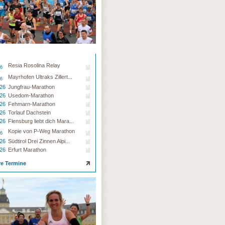
Resia Rosolina Relay
26
Mayrhofen Ultraks Zillert...
26
.26
Jungfrau-Marathon
.26
Usedom-Marathon
.26
Fehmarn-Marathon
.26
Torlauf Dachstein
.26
Flensburg liebt dich Mara...
Kopie von P-Weg Marathon
26
.26
Südtirol Drei Zinnen Alpi...
.26
Erfurt Marathon
re Termine