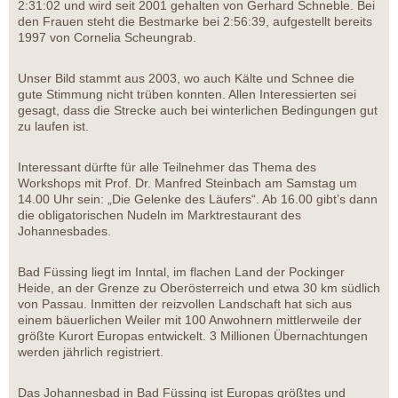
2:31:02 und wird seit 2001 gehalten von Gerhard Schneble. Bei
den Frauen steht die Bestmarke bei 2:56:39, aufgestellt bereits
1997 von Cornelia Scheungrab.
Unser Bild stammt aus 2003, wo auch Kälte und Schnee die
gute Stimmung nicht trüben konnten. Allen Interessierten sei
gesagt, dass die Strecke auch bei winterlichen Bedingungen gut
zu laufen ist.
Interessant dürfte für alle Teilnehmer das Thema des
Workshops mit Prof. Dr. Manfred Steinbach am Samstag um
14.00 Uhr sein: „Die Gelenke des Läufers“. Ab 16.00 gibt’s dann
die obligatorischen Nudeln im Marktrestaurant des
Johannesbades.
Bad Füssing liegt im Inntal, im flachen Land der Pockinger
Heide, an der Grenze zu Oberösterreich und etwa 30 km südlich
von Passau. Inmitten der reizvollen Landschaft hat sich aus
einem bäuerlichen Weiler mit 100 Anwohnern mittlerweile der
größte Kurort Europas entwickelt. 3 Millionen Übernachtungen
werden jährlich registriert.
Das Johannesbad in Bad Füssing ist Europas größtes und