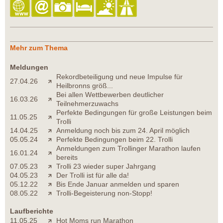
Mehr zum Thema
Meldungen
Rekordbeteiligung und neue Impulse für
27.04.26
Heilbronns größ...
Bei allen Wettbewerben deutlicher
16.03.26
Teilnehmerzuwachs
Perfekte Bedingungen für große Leistungen beim
11.05.25
Trolli
14.04.25
Anmeldung noch bis zum 24. April möglich
05.05.24
Perfekte Bedingungen beim 22. Trolli
Anmeldungen zum Trollinger Marathon laufen
16.01.24
bereits
07.05.23
Trolli 23 wieder super Jahrgang
04.05.23
Der Trolli ist für alle da!
05.12.22
Bis Ende Januar anmelden und sparen
08.05.22
Trolli-Begeisterung non-Stopp!
Laufberichte
11.05.25
Hot Moms run Marathon