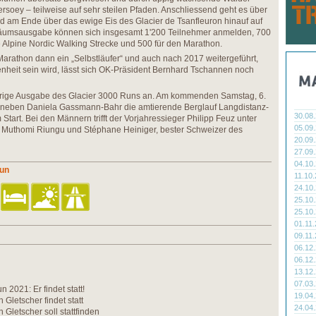
ersoey – teilweise auf sehr steilen Pfaden. Anschliessend geht es über
d am Ende über das ewige Eis des Glacier de Tsanfleuron hinauf auf
iläumsausgabe können sich insgesamt 1'200 Teilnehmer anmelden, 700
 Alpine Nordic Walking Strecke und 500 für den Marathon.
arathon dann ein „Selbstläufer“ und auch nach 2017 weitergeführt,
nheit sein wird, lässt sich OK-Präsident Bernhard Tschannen noch
ährige Ausgabe des Glacier 3000 Runs an. Am kommenden Samstag, 6.
e neben Daniela Gassmann-Bahr die amtierende Berglauf Langdistanz-
30.08
 Start. Bei den Männern trifft der Vorjahressieger Philipp Feuz unter
05.09
 Muthomi Riungu und Stéphane Heiniger, bester Schweizer des
20.09
27.09
04.10
Run
11.10
24.10
25.10
25.10
01.11
09.11
06.12
06.12
13.12
07.03
 2021: Er findet statt!
19.04
 Gletscher findet statt
24.04
 Gletscher soll stattfinden