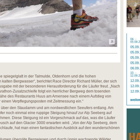
04. -
05.09.
05.09
05.09
05.09
05.09
06.09
10. -
e spiegelglatt in der Talmulde, Oldenhorn und die hohen
12.09.
12.09
 kalten Bergwasser“, berichtet Race Director Richard Müller, der sich
ausgabe mit der besonderen Herausforderung für die Läufer freut. „Nach
12.09
arathon-Zusatzschleife folgt ein herrlicher Bergweg dem tosenden
12.09
 Nähe des Restaurants Huus am Arnensee nach einem Aufstieg von
weite
r einen Verpflegungsposten mit Zeitmessung ein.“
ke über den Staudamm und am nordwestlichen Seeufers entlang. Am
er noch einmal eine ruppige Steigung hinauf zur Alp Seeberg auf
men. Diese Steigung ist ein Vorgeschmack auf das, was die Läufer
eusch auf den Glacier 3000 erwarten wird. „Von der Alp Seeberg, dem
chlaufe, hat man einen fantastischen Ausblick auf den wunderschönen
n Blumen übersäte Bergwiesen und durch üppig wachsende Wälder