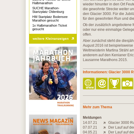
Halbmarathon
wieder hinunter in den Ort Feut
SUCHE Marathon-
die gewohnte Strecke weiter un
Startzplatz Oldenburg
den Glacier 3000. Für die Jub
HM Startplatz Bodensee
für den gewohnten Run und die
Marathon gesucht
Ob der zusätzlich angebotene M
1x Halbmarathon Ticket
gesucht
oder nur eine einmalige Gelege
offen.
Aber zunächst steht die diesj
August 2016 ist beispielsweis
Weltmeisterin Martina Strähl am
anderem auf den Kenianer Eric
Lausanne Marathons 2015.
Informationen: Glacier 3000 
Mehr zum Thema
Meldungen
14.07.21
Glacier 3000 Run
07.07.21
Der Lauf auf den
04.05.21
Der Lauf auf den