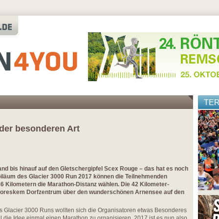
TE
der besonderen Art
nd bis hinauf auf den Gletschergipfel Scex Rouge – das hat es noch
iläum des Glacier 3000 Run 2017 können die Teilnehmenden
6 Kilometern die Marathon-Distanz wählen. Die 42 Kilometer-
ittoreskem Dorfzentrum über den wunderschönen Arnensee auf den
s Glacier 3000 Runs wollten sich die Organisatoren etwas Besonderes
 die Idee einmal einen Marathon zu organisieren. 2017 ist es nun also