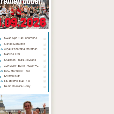
Swiss Alps 100 Endurance ...
26
Gondo Marathon
26
.26
Allgäu Panorama Marathon
Madrisa Trail
26
Saalbach Trail u. Skyrace
26
100 Meilen Berlin (Mauerw...
26
.26
RAG Hartfüßler Trail
Kärnten läuft
26
.26
Churfirsten Trail Run
Resia Rosolina Relay
26