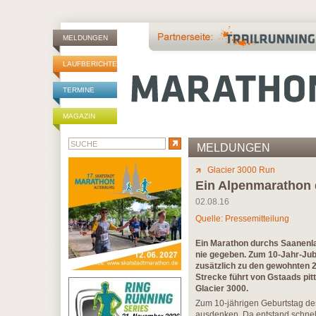
MELDUNGEN
LAUFBERICHTE
TERMINE
MAGAZIN
MELDUNGEN
Glacier 3000 Run
Ein Alpenmarathon 
02.08.16
Quelle: Pressemitteilung
Ein Marathon durchs Saanenla
nie gegeben. Zum 10-Jahr-Jub
zusätzlich zu den gewohnten 2
Strecke führt von Gstaads p
Glacier 3000.
Zum 10-jährigen Geburtstag de
ausdenken. Da entstand schnell