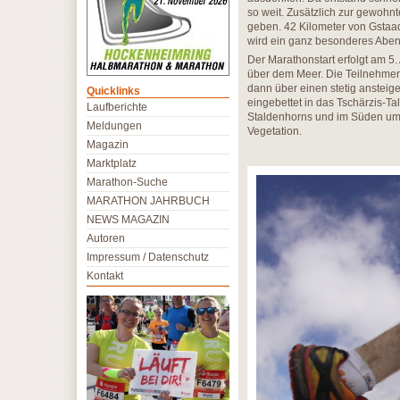
so weit. Zusätzlich zur gewohn
geben. 42 Kilometer von Gstaa
wird ein ganz besonderes Aben
Der Marathonstart erfolgt am 
über dem Meer. Die Teilnehmer
dann über einen stetig ansteig
Quicklinks
eingebettet in das Tschärzis-Ta
Laufberichte
Staldenhorns und im Süden umg
Meldungen
Vegetation.
Magazin
Marktplatz
Marathon-Suche
MARATHON JAHRBUCH
NEWS MAGAZIN
Autoren
Impressum / Datenschutz
Kontakt