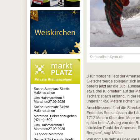
© marathon4you.de
„Frühmorgens liegt der Arnense
Gletscherberge spiegeln sich im
bereits jetzt auf die Jubiläums
Suche Startplatz Skinfit
etwa drei Kilometern auf der M
Halbmarathon
Tschärzisbach entlang. In der
Ulm Halbmarathon /
ungefähr 450 Metern richten wi
Marathon27.09.2026
Suche Startplatz Skinfit
Anschliessend führt die Strec
Halbmarathon
Ende des Sees müssen die Läuf
Marathon-Ticket abzugeben
1712 Metern über dem Meer neh
(42km), 60€
später beim Aufstieg von der R
Ulm Halbmarathon /
höchsten Punkt der Arnensee-S
Marathon27.09.2026
Bergsee“, sagt Müller.
3-Länder-Marathon
Von dort aus geht es über vo
Suche 2 Tickets für Skinfit