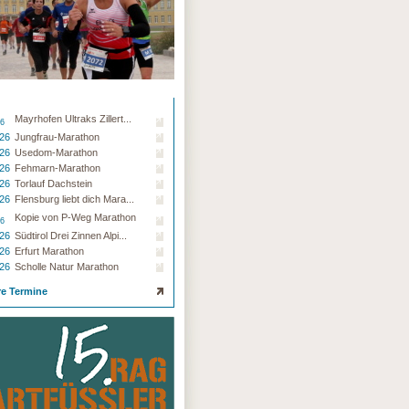
Mayrhofen Ultraks Zillert...
26
.26
Jungfrau-Marathon
.26
Usedom-Marathon
.26
Fehmarn-Marathon
.26
Torlauf Dachstein
.26
Flensburg liebt dich Mara...
Kopie von P-Weg Marathon
26
.26
Südtirol Drei Zinnen Alpi...
.26
Erfurt Marathon
.26
Scholle Natur Marathon
re Termine