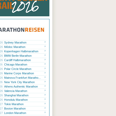
.26
Sydney Marathon
.26
Médoc Marathon
.26
Kopenhagen Halbmarathon
.26
BMW Berlin-Marathon
.26
Cardiff Halbmarathon
.26
Chicago Marathon
.26
Polar Circle Marathon
.26
Marine Corps Marathon
.26
Mainova Frankfurt Maratho...
.26
New York City Marathon
.26
Athens Authentic Marathon
.26
Valencia Marathon
.26
Shanghai Marathon
.26
Honolulu Marathon
.27
Tokio Marathon
.27
Boston Marathon
.27
London Marathon