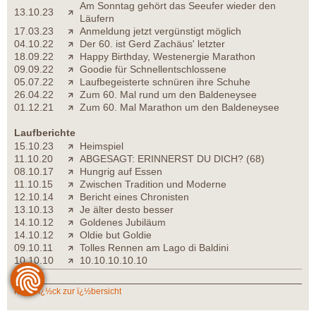
Am Sonntag gehört das Seeufer wieder den
13.10.23
Läufern
17.03.23
Anmeldung jetzt vergünstigt möglich
04.10.22
Der 60. ist Gerd Zachäus' letzter
18.09.22
Happy Birthday, Westenergie Marathon
09.09.22
Goodie für Schnellentschlossene
05.07.22
Laufbegeisterte schnüren ihre Schuhe
26.04.22
Zum 60. Mal rund um den Baldeneysee
01.12.21
Zum 60. Mal Marathon um den Baldeneysee
Laufberichte
15.10.23
Heimspiel
11.10.20
ABGESAGT: ERINNERST DU DICH? (68)
08.10.17
Hungrig auf Essen
11.10.15
Zwischen Tradition und Moderne
12.10.14
Bericht eines Chronisten
13.10.13
Je älter desto besser
14.10.12
Goldenes Jubiläum
14.10.12
Oldie but Goldie
09.10.11
Tolles Rennen am Lago di Baldini
10.10.10
10.10.10.10.10
zurï¿½ck zur ï¿½bersicht