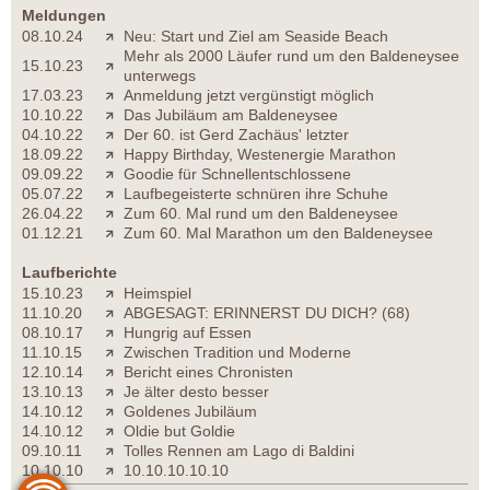
Meldungen
08.10.24
Neu: Start und Ziel am Seaside Beach
Mehr als 2000 Läufer rund um den Baldeneysee
15.10.23
unterwegs
17.03.23
Anmeldung jetzt vergünstigt möglich
10.10.22
Das Jubiläum am Baldeneysee
04.10.22
Der 60. ist Gerd Zachäus' letzter
18.09.22
Happy Birthday, Westenergie Marathon
09.09.22
Goodie für Schnellentschlossene
05.07.22
Laufbegeisterte schnüren ihre Schuhe
26.04.22
Zum 60. Mal rund um den Baldeneysee
01.12.21
Zum 60. Mal Marathon um den Baldeneysee
Laufberichte
15.10.23
Heimspiel
11.10.20
ABGESAGT: ERINNERST DU DICH? (68)
08.10.17
Hungrig auf Essen
11.10.15
Zwischen Tradition und Moderne
12.10.14
Bericht eines Chronisten
13.10.13
Je älter desto besser
14.10.12
Goldenes Jubiläum
14.10.12
Oldie but Goldie
09.10.11
Tolles Rennen am Lago di Baldini
10.10.10
10.10.10.10.10