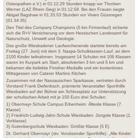
Osteopathen e.V.) in 01:12:29 Stunden knapp vor Thorben
Werner (LAZ Rhein-Sieg) in 01:12:58. Bei den Frauen siegte
Abigail Bagshaw in 01:33.53 Stunden vor Vivien Güssregen
(01:34:35)
Den Titel des Company Champions (5 km Firmenlauf) sicherte
sich die R+V Versicherung vor dem Hessischen Landesamt für
Naturschutz, Umwelt und Geologie.
Das große Wiesbadener Laufwochenende startete bereits am
Freitag (27. Juni) mit dem 3. Naspa-Schulklassen-Lauf, an dem
2100 Kinder teilnahmen. Insgesamt 14 Schulen mit 106 Klassen
waren im Kurpark am Start, absolvierten 3 km und 5 km und
bekamen die beliebte Finisher-Medaille und ein kostenloses
Mittagessen von Caterer Martino Kitchen.
Zusammen mit der Nassauischen Sparkasse, vertreten durch
Vorstand Frank Diefenbach, prämierte Veranstalter Sporthilfe
Wiesbaden auf der Bühne am Schlossplatz zur Unterstützung
der schulischen Arbeit mit je 150 Euro drei Schulen:
1) Obermayr-Schule Campus Erbenheim: Älteste Klasse (7.
Klasse)
2) Friedrich-Ludwig-Jahn-Schule Wiesbaden: Jüngste Klasse (1.
Vorklasse)
3) Gutenbergschule Wiesbaden: Größte Klasse (5 E)
Dr. Gerhard Obermayr (stv. Vorsitzender Sporthilfe): „Alle Kinder