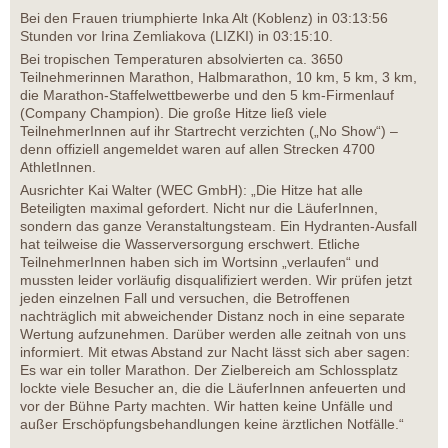
Bei den Frauen triumphierte Inka Alt (Koblenz) in 03:13:56
Stunden vor Irina Zemliakova (LIZKI) in 03:15:10.
Bei tropischen Temperaturen absolvierten ca. 3650
Teilnehmerinnen Marathon, Halbmarathon, 10 km, 5 km, 3 km,
die Marathon-Staffelwettbewerbe und den 5 km-Firmenlauf
(Company Champion). Die große Hitze ließ viele
TeilnehmerInnen auf ihr Startrecht verzichten („No Show“) –
denn offiziell angemeldet waren auf allen Strecken 4700
AthletInnen.
Ausrichter Kai Walter (WEC GmbH): „Die Hitze hat alle
Beteiligten maximal gefordert. Nicht nur die LäuferInnen,
sondern das ganze Veranstaltungsteam. Ein Hydranten-Ausfall
hat teilweise die Wasserversorgung erschwert. Etliche
TeilnehmerInnen haben sich im Wortsinn „verlaufen“ und
mussten leider vorläufig disqualifiziert werden. Wir prüfen jetzt
jeden einzelnen Fall und versuchen, die Betroffenen
nachträglich mit abweichender Distanz noch in eine separate
Wertung aufzunehmen. Darüber werden alle zeitnah von uns
informiert. Mit etwas Abstand zur Nacht lässt sich aber sagen:
Es war ein toller Marathon. Der Zielbereich am Schlossplatz
lockte viele Besucher an, die die LäuferInnen anfeuerten und
vor der Bühne Party machten. Wir hatten keine Unfälle und
außer Erschöpfungsbehandlungen keine ärztlichen Notfälle.“