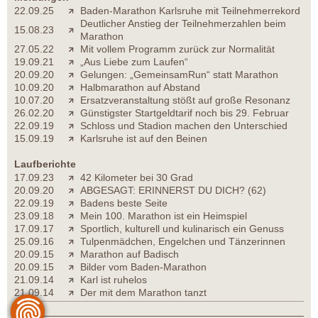
22.09.25
Baden-Marathon Karlsruhe mit Teilnehmerrekord
Deutlicher Anstieg der Teilnehmerzahlen beim
15.08.23
Marathon
27.05.22
Mit vollem Programm zurück zur Normalität
19.09.21
„Aus Liebe zum Laufen“
20.09.20
Gelungen: „GemeinsamRun“ statt Marathon
10.09.20
Halbmarathon auf Abstand
10.07.20
Ersatzveranstaltung stößt auf große Resonanz
26.02.20
Günstigster Startgeldtarif noch bis 29. Februar
22.09.19
Schloss und Stadion machen den Unterschied
15.09.19
Karlsruhe ist auf den Beinen
Laufberichte
17.09.23
42 Kilometer bei 30 Grad
20.09.20
ABGESAGT: ERINNERST DU DICH? (62)
22.09.19
Badens beste Seite
23.09.18
Mein 100. Marathon ist ein Heimspiel
17.09.17
Sportlich, kulturell und kulinarisch ein Genuss
25.09.16
Tulpenmädchen, Engelchen und Tänzerinnen
20.09.15
Marathon auf Badisch
20.09.15
Bilder vom Baden-Marathon
21.09.14
Karl ist ruhelos
21.09.14
Der mit dem Marathon tanzt