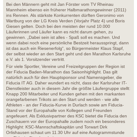
Bei den Männern geht mit Jan Förster vom TV Rheinau
Mannheim ebenso ein früherer Halbmarathongewinner (2011)
ins Rennen. Als stärkste Konkurrenten dürften Geronimo von
Wartburg von der LG Kreis Verden (Vorjahr Platz 4) und Boris
Giesen gelten. Doch bei den meisten der rund 10.000
Läuferinnen und Läufer kann es nicht darum gehen, zu
gewinnen. „Dabei sein ist alles - Spaß soll es machen. Und
wenn dabei noch eine persönliche Bestzeit herausspringt, dann
ist das auch ein Riesenerfolg“, so Bürgermeister Klaus Stapf,
der selbst wieder an den Start geht und den Marathon Karlsruhe
e.V. als 1. Vorsitzender vertritt.
Für viele Sportler, Vereine und Freizeitgruppen der Region ist
der Fiducia Baden-Marathon das Saisonhighlight. Das gilt
natürlich auch für den Hauptsponsor und Namensgeber, die
Fiducia IT AG. Daher wundert es nicht, dass der Karlsruher IT-
Dienstleister auch in diesem Jahr die größte Läufergruppe stellt:
Knapp 200 Mitarbeiter und Kunden gehen mit den markanten
orangefarbenen Trikots an den Start und werden - wie alle
Athleten - an der Fiducia-Kurve in Durlach sowie am Fiducia-
Stand vor der Europahalle von Kollegen und Freunden
angefeuert. Als Exklusivpartner des KSC bietet die Fiducia den
Zuschauern vor der Europahalle zudem noch ein besonderes
Highlight: KSC-Mannschaftskapitän und Torwart Dirk
Orlishausen schaut um 11.30 Uhr auf eine Autogrammstunde