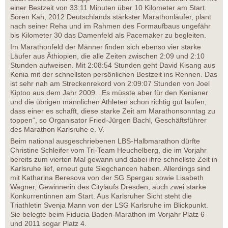
einer Bestzeit von 33:11 Minuten über 10 Kilometer am Start.
Sören Kah, 2012 Deutschlands stärkster Marathonläufer, plant
nach seiner Reha und im Rahmen des Formaufbaus ungefähr
bis Kilometer 30 das Damenfeld als Pacemaker zu begleiten.
Im Marathonfeld der Männer finden sich ebenso vier starke
Läufer aus Äthiopien, die alle Zeiten zwischen 2:09 und 2:10
Stunden aufweisen. Mit 2:08:54 Stunden geht David Kisang aus
Kenia mit der schnellsten persönlichen Bestzeit ins Rennen. Das
ist sehr nah am Streckenrekord von 2:09:07 Stunden von Joel
Kiptoo aus dem Jahr 2009. „Es müsste aber für den Kenianer
und die übrigen männlichen Athleten schon richtig gut laufen,
dass einer es schafft, diese starke Zeit am Marathonsonntag zu
toppen“, so Organisator Fried-Jürgen Bachl, Geschäftsführer
des Marathon Karlsruhe e. V.
Beim national ausgeschriebenen LBS-Halbmarathon dürfte
Christine Schleifer vom Tri-Team Heuchelberg, die im Vorjahr
bereits zum vierten Mal gewann und dabei ihre schnellste Zeit in
Karlsruhe lief, erneut gute Siegchancen haben. Allerdings sind
mit Katharina Beresova von der SG Spergau sowie Lisabeth
Wagner, Gewinnerin des Citylaufs Dresden, auch zwei starke
Konkurrentinnen am Start. Aus Karlsruher Sicht steht die
Triathletin Svenja Mann von der LSG Karlsruhe im Blickpunkt.
Sie belegte beim Fiducia Baden-Marathon im Vorjahr Platz 6
und 2011 sogar Platz 4.