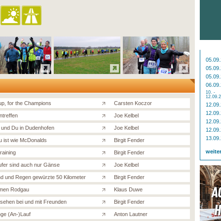
05.09
05.09
05.09
06.09
10. -
12.09.
up, for the Champions
Carsten Koczor
12.09
12.09
ntreffen
Joe Kelbel
12.09
 und Du in Dudenhofen
Joe Kelbel
12.09
13.09
 ist wie McDonalds
Birgit Fender
weite
raining
Birgit Fender
äufer sind auch nur Gänse
Joe Kelbel
nd und Regen gewürzte 50 Kilometer
Birgit Fender
men Rodgau
Klaus Duwe
sehen bei und mit Freunden
Birgit Fender
nge (An-)Lauf
Anton Lautner