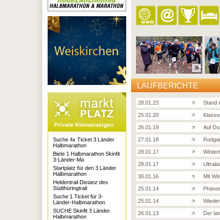
LAUFBERICHTE
28.01.23
Stand 
25.01.20
Klasse
26.01.19
Auf Du
Suche 4x Ticket 3 Länder
27.01.18
Rodgau
Halbmarathon
28.01.17
Wintert
Biete 1 Halbmarathon Skinfit
3-Länder-Ma
28.01.17
Ultral
Startplatz für den 3 Länder
Halbmarathon
30.01.16
Mit Wi
Heldentrail Distanz des
Südthüringtrail
25.01.14
Phäno
Suche 1 Ticket für 3-
25.01.14
Wieder
Länder-Halbmarathon
SUCHE Skinfit 3 Länder
26.01.13
Der la
Halbmarathon