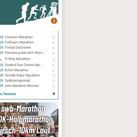
.26
Usedom-Marathon
.26
Fehmarn-Marathon
.26
Torlauf Dachstein
.26
Flensburg liebt dich Mara...
P-Weg Marathon
26
.26
Südtirol Drei Zinnen Alpi...
.26
Erfurt Marathon
.26
Scholle Natur Marathon
.26
Südthüringentrail
.26
swb-Marathon Bremen
re Termine