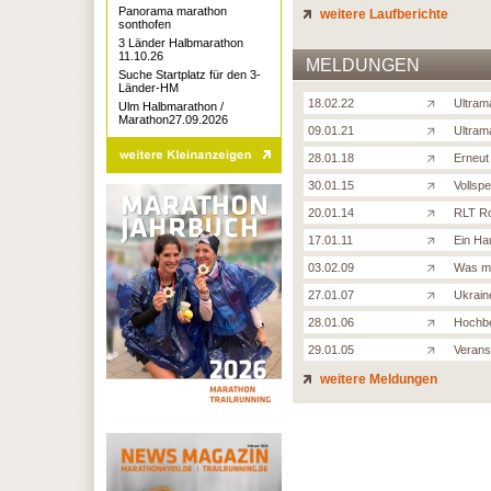
Panorama marathon
weitere Laufberichte
sonthofen
3 Länder Halbmarathon
11.10.26
MELDUNGEN
Suche Startplatz für den 3-
Länder-HM
18.02.22
Ultram
Ulm Halbmarathon /
Marathon27.09.2026
09.01.21
Ultram
28.01.18
Erneut 
30.01.15
Vollsp
20.01.14
RLT Ro
17.01.11
Ein Ha
03.02.09
Was m
27.01.07
Ukrain
28.01.06
Hochbe
29.01.05
Verans
weitere Meldungen