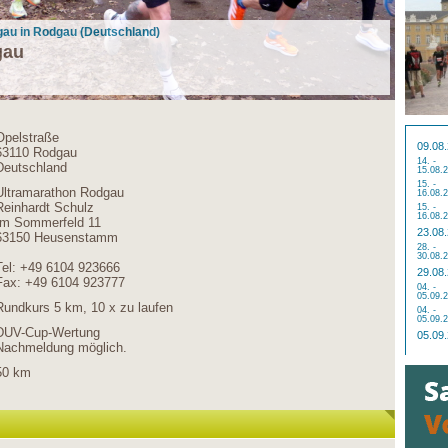
gau in Rodgau (Deutschland)
gau
Opelstraße
09.08
63110 Rodgau
14. -
Deutschland
15.08.
15. -
Ultramarathon Rodgau
16.08.
Reinhardt Schulz
15. -
16.08.
Im Sommerfeld 11
23.08
63150 Heusenstamm
28. -
30.08.
Tel: +49 6104 923666
29.08
Fax: +49 6104 923777
04. -
05.09.
Rundkurs 5 km, 10 x zu laufen
04. -
05.09.
DUV-Cup-Wertung
05.09
Nachmeldung möglich.
50 km