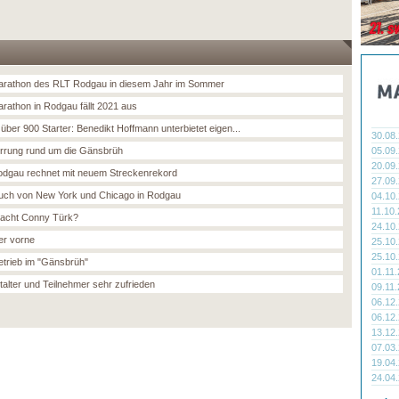
arathon des RLT Rodgau in diesem Jahr im Sommer
arathon in Rodgau fällt 2021 aus
über 900 Starter: Benedikt Hoffmann unterbietet eigen...
30.08
errung rund um die Gänsbrüh
05.09
20.09
dgau rechnet mit neuem Streckenrekord
27.09
uch von New York und Chicago in Rodgau
04.10
11.10
acht Conny Türk?
24.10
er vorne
25.10
25.10
trieb im "Gänsbrüh"
01.11
talter und Teilnehmer sehr zufrieden
09.11
06.12
06.12
13.12
07.03
19.04
24.04