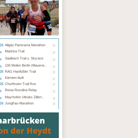
.26
Allgäu Panorama Marathon
Madrisa Trail
26
Saalbach Trail u. Skyrace
26
100 Meilen Berlin (Mauerw...
26
.26
RAG Hartfüßler Trail
Kärnten läuft
26
.26
Churfirsten Trail Run
Resia Rosolina Relay
26
Mayrhofen Ultraks Zillert...
26
.26
Jungfrau-Marathon