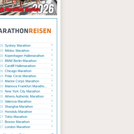
.26
Sydney Marathon
.26
Médoc Marathon
.26
Kopenhagen Halbmarathon
.26
BMW Berlin-Marathon
.26
Cardiff Halbmarathon
.26
Chicago Marathon
.26
Polar Circle Marathon
.26
Marine Corps Marathon
.26
Mainova Frankfurt Maratho...
.26
New York City Marathon
.26
Athens Authentic Marathon
.26
Valencia Marathon
.26
Shanghai Marathon
.26
Honolulu Marathon
.27
Tokio Marathon
.27
Boston Marathon
.27
London Marathon