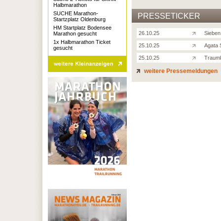
Halbmarathon
SUCHE Marathon-
PRESSETICKER
Startzplatz Oldenburg
HM Startplatz Bodensee
26.10.25
Sieben
Marathon gesucht
1x Halbmarathon Ticket
25.10.25
Agata S
gesucht
25.10.25
Traumk
weitere Pressemeldungen