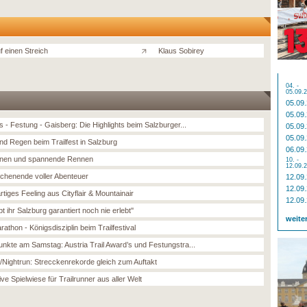
f einen Streich
Klaus Sobirey
04. -
05.09.
05.09
05.09
 - Festung - Gaisberg: Die Highlights beim Salzburger...
05.09
05.09
nd Regen beim Trailfest in Salzburg
06.09
nen und spannende Rennen
10. -
12.09.
chenende voller Abenteuer
12.09
12.09
rtiges Feeling aus Cityflair & Mountainair
12.09
bt ihr Salzburg garantiert noch nie erlebt''
weite
rathon - Königsdisziplin beim Trailfestival
nkte am Samstag: Austria Trail Award’s und Festungstra...
g/Nightrun: Strecckenrekorde gleich zum Auftakt
ive Spielwiese für Trailrunner aus aller Welt