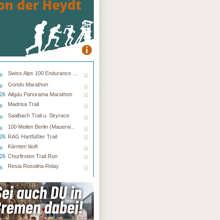
Swiss Alps 100 Endurance ...
26
Gondo Marathon
26
.26
Allgäu Panorama Marathon
Madrisa Trail
26
Saalbach Trail u. Skyrace
26
100 Meilen Berlin (Mauerw...
26
.26
RAG Hartfüßler Trail
Kärnten läuft
26
.26
Churfirsten Trail Run
Resia Rosolina Relay
26