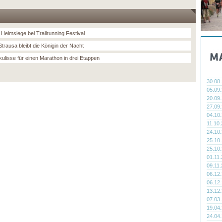
 Heimsiege bei Trailrunning Festival
trausa bleibt die Königin der Nacht
ulisse für einen Marathon in drei Etappen
30.08
05.09
20.09
27.09
04.10
11.10
24.10
25.10
25.10
01.11
09.11
06.12
06.12
13.12
07.03
19.04
24.04