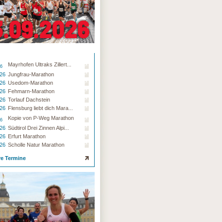
Mayrhofen Ultraks Zillert...
26
.26
Jungfrau-Marathon
.26
Usedom-Marathon
.26
Fehmarn-Marathon
.26
Torlauf Dachstein
.26
Flensburg liebt dich Mara...
Kopie von P-Weg Marathon
26
.26
Südtirol Drei Zinnen Alpi...
.26
Erfurt Marathon
.26
Scholle Natur Marathon
re Termine