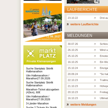
LAUFBERICHTE
23.10.22
Drei au
weitere Laufberichte
MELDUNGEN
30.07.26
Schloss
26.10.25
Wind u
25.10.25
Emotio
16.10.25
Ein Wo
15.10.24
Einziga
Suche Startplatz Skinfit
Halbmarathon
20.09.24
''So ha
Ulm Halbmarathon /
Marathon27.09.2026
22.10.23
Trailma
Suche Startplatz Skinfit
Halbmarathon
21.10.23
Höhepu
Marathon-Ticket abzugeben
20.10.23
Freita
(42km), 60€
Ulm Halbmarathon /
16.10.23
Ultimat
Marathon27.09.2026
3-Länder-Marathon
weitere Meldungen
Suche 2 Tickets für Skinfit