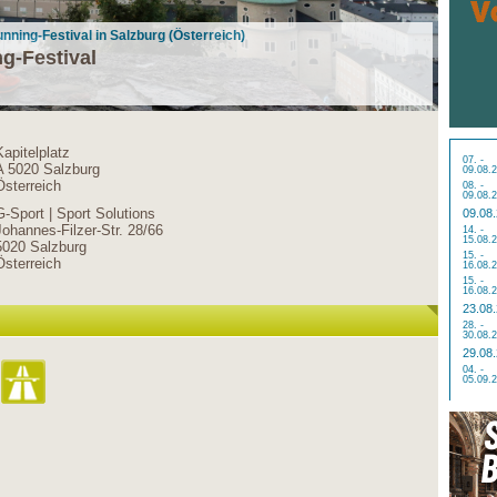
running-Festival in Salzburg (Österreich)
ng-Festival
Kapitelplatz
07. -
A 5020 Salzburg
09.08.
Österreich
08. -
09.08.
G-Sport | Sport Solutions
09.08
Johannes-Filzer-Str. 28/66
14. -
15.08.
5020 Salzburg
15. -
Österreich
16.08.
15. -
16.08.
23.08
28. -
30.08.
29.08
04. -
05.09.