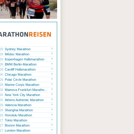
.26
Sydney Marathon
.26
Médoc Marathon
.26
Kopenhagen Halbmarathon
.26
BMW Berlin-Marathon
.26
Cardiff Halbmarathon
.26
Chicago Marathon
.26
Polar Circle Marathon
.26
Marine Corps Marathon
.26
Mainova Frankfurt Maratho...
.26
New York City Marathon
.26
Athens Authentic Marathon
.26
Valencia Marathon
.26
Shanghai Marathon
.26
Honolulu Marathon
.27
Tokio Marathon
.27
Boston Marathon
.27
London Marathon