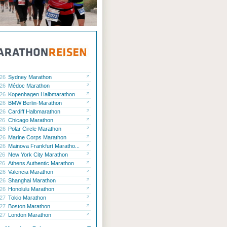
.26
Sydney Marathon
.26
Médoc Marathon
.26
Kopenhagen Halbmarathon
.26
BMW Berlin-Marathon
.26
Cardiff Halbmarathon
.26
Chicago Marathon
.26
Polar Circle Marathon
.26
Marine Corps Marathon
.26
Mainova Frankfurt Maratho...
.26
New York City Marathon
.26
Athens Authentic Marathon
.26
Valencia Marathon
.26
Shanghai Marathon
.26
Honolulu Marathon
.27
Tokio Marathon
.27
Boston Marathon
.27
London Marathon