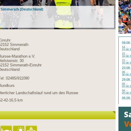
n Simmerath (Deutschland)
Einruhr
09.08
52152 Simmerath
14. -
Deutschland
15.08.
15. -
Rursee-Marathon e.V.
16.08.
Heilsteinstr. 30
15. -
16.08.
52152 Simmerath-Einruhr
23.08
Deutschland
28. -
30.08.
Tel: 02485/911090
29.08
04. -
Rundkurs
05.09.
04. -
Herrlicher Landschaftslauf rund um den Rursee
05.09.
05.09
52-42-16,5 km