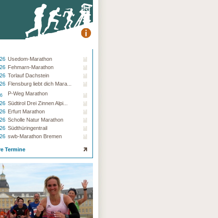
.26
Usedom-Marathon
.26
Fehmarn-Marathon
.26
Torlauf Dachstein
.26
Flensburg liebt dich Mara...
P-Weg Marathon
26
.26
Südtirol Drei Zinnen Alpi...
.26
Erfurt Marathon
.26
Scholle Natur Marathon
.26
Südthüringentrail
.26
swb-Marathon Bremen
re Termine