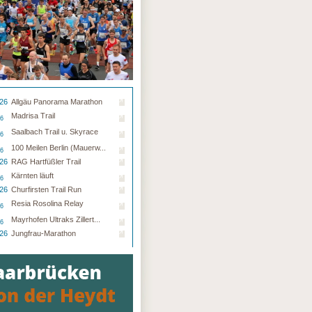
.26
Allgäu Panorama Marathon
Madrisa Trail
26
Saalbach Trail u. Skyrace
26
100 Meilen Berlin (Mauerw...
26
.26
RAG Hartfüßler Trail
Kärnten läuft
26
.26
Churfirsten Trail Run
Resia Rosolina Relay
26
Mayrhofen Ultraks Zillert...
26
.26
Jungfrau-Marathon