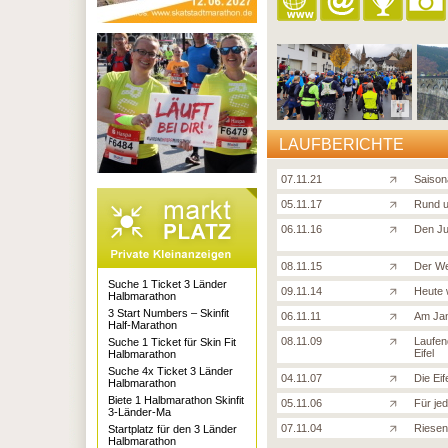
LAUFBERICHTE
07.11.21
Saison
05.11.17
Rund u
06.11.16
Den Ju
08.11.15
Der We
Suche 1 Ticket 3 Länder
09.11.14
Heute w
Halbmarathon
3 Start Numbers – Skinfit
06.11.11
Am Jan
Half-Marathon
08.11.09
Laufen
Suche 1 Ticket für Skin Fit
Eifel
Halbmarathon
Suche 4x Ticket 3 Länder
04.11.07
Die Ei
Halbmarathon
Biete 1 Halbmarathon Skinfit
05.11.06
Für je
3-Länder-Ma
07.11.04
Riesen
Startplatz für den 3 Länder
Halbmarathon