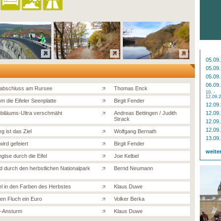
05.09
05.09
05.09
06.09
abschluss am Rursee
Thomas Enck
10. -
12.09.
m die Eifeler Seenplatte
Birgit Fender
12.09
biläums-Ultra verschmäht
Andreas Bettingen / Judith
12.09
Strack
12.09
12.09
g ist das Ziel
Wolfgang Bernath
13.09
ird gefeiert
Birgit Fender
weite
gtse durch die Eifel
Joe Kelbel
d durch den herbstlichen Nationalpark
Bernd Neumann
fel in den Farben des Herbstes
Klaus Duwe
den Fluch ein Euro
Volker Berka
-Ansturm
Klaus Duwe