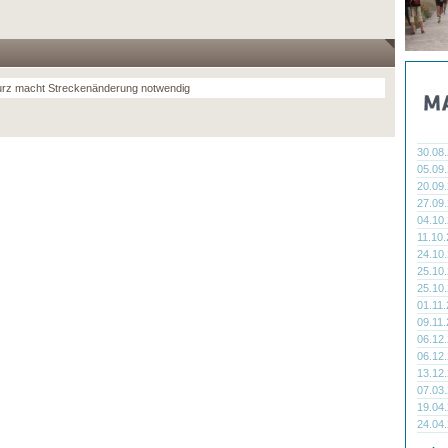
urz macht Streckenänderung notwendig
30.08
05.09
20.09
27.09
04.10
11.10
24.10
25.10
25.10
01.11
09.11
06.12
06.12
13.12
07.03
19.04
24.04