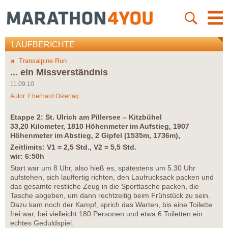
LAUFBERICHTE
Transalpine Run
... ein Missverständnis
11.09.10
Autor:
Eberhard Ostertag
Etappe 2: St. Ulrich am Pillersee – Kitzbühel
33,20 Kilometer, 1810 Höhenmeter im Aufstieg, 1907
Höhenmeter im Abstieg, 2 Gipfel (1535m, 1736m),
Zeitlimits: V1 = 2,5 Std., V2 = 5,5 Std.
wir: 6:50h
Start war um 8 Uhr, also hieß es, spätestens um 5.30 Uhr
aufstehen, sich lauffertig richten, den Laufrucksack packen und
das gesamte restliche Zeug in die Sporttasche packen, die
Tasche abgeben, um dann rechtzeitig beim Frühstück zu sein.
Dazu kam noch der Kampf, sprich das Warten, bis eine Toilette
frei war, bei vielleicht 180 Personen und etwa 6 Toiletten ein
echtes Geduldspiel.