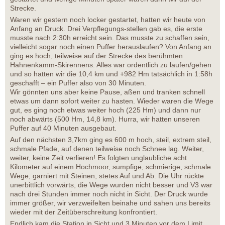
Strecke.
Waren wir gestern noch locker gestartet, hatten wir heute von
Anfang an Druck. Drei Verpflegungs-stellen gab es, die erste
musste nach 2:30h erreicht sein. Das musste zu schaffen sein,
vielleicht sogar noch einen Puffer herauslaufen? Von Anfang an
ging es hoch, teilweise auf der Strecke des berühmten
Hahnenkamm-Skirennens. Alles war ordentlich zu laufen/gehen
und so hatten wir die 10,4 km und +982 Hm tatsächlich in 1:58h
geschafft – ein Puffer also von 30 Minuten.
Wir gönnten uns aber keine Pause, aßen und tranken schnell
etwas um dann sofort weiter zu hasten. Wieder waren die Wege
gut, es ging noch etwas weiter hoch (225 Hm) und dann nur
noch abwärts (500 Hm, 14,8 km). Hurra, wir hatten unseren
Puffer auf 40 Minuten ausgebaut.
Auf den nächsten 3,7km ging es 600 m hoch, steil, extrem steil,
schmale Pfade, auf denen teilweise noch Schnee lag. Weiter,
weiter, keine Zeit verlieren! Es folgten unglaubliche acht
Kilometer auf einem Hochmoor, sumpfige, schmierige, schmale
Wege, garniert mit Steinen, stetes Auf und Ab. Die Uhr rückte
unerbittlich vorwärts, die Wege wurden nicht besser und V3 war
nach drei Stunden immer noch nicht in Sicht. Der Druck wurde
immer größer, wir verzweifelten beinahe und sahen uns bereits
wieder mit der Zeitüberschreitung konfrontiert.
Endlich kam die Station in Sicht und 3 Minuten vor dem Limit