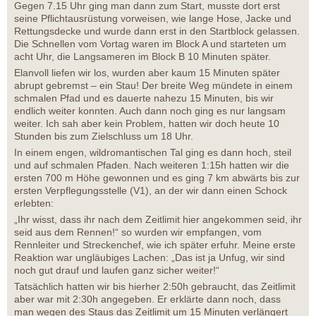
Gegen 7.15 Uhr ging man dann zum Start, musste dort erst
seine Pflichtausrüstung vorweisen, wie lange Hose, Jacke und
Rettungsdecke und wurde dann erst in den Startblock gelassen.
Die Schnellen vom Vortag waren im Block A und starteten um
acht Uhr, die Langsameren im Block B 10 Minuten später.
Elanvoll liefen wir los, wurden aber kaum 15 Minuten später
abrupt gebremst – ein Stau! Der breite Weg mündete in einem
schmalen Pfad und es dauerte nahezu 15 Minuten, bis wir
endlich weiter konnten. Auch dann noch ging es nur langsam
weiter. Ich sah aber kein Problem, hatten wir doch heute 10
Stunden bis zum Zielschluss um 18 Uhr.
In einem engen, wildromantischen Tal ging es dann hoch, steil
und auf schmalen Pfaden. Nach weiteren 1:15h hatten wir die
ersten 700 m Höhe gewonnen und es ging 7 km abwärts bis zur
ersten Verpflegungsstelle (V1), an der wir dann einen Schock
erlebten:
„Ihr wisst, dass ihr nach dem Zeitlimit hier angekommen seid, ihr
seid aus dem Rennen!“ so wurden wir empfangen, vom
Rennleiter und Streckenchef, wie ich später erfuhr. Meine erste
Reaktion war ungläubiges Lachen: „Das ist ja Unfug, wir sind
noch gut drauf und laufen ganz sicher weiter!“
Tatsächlich hatten wir bis hierher 2:50h gebraucht, das Zeitlimit
aber war mit 2:30h angegeben. Er erklärte dann noch, dass
man wegen des Staus das Zeitlimit um 15 Minuten verlängert