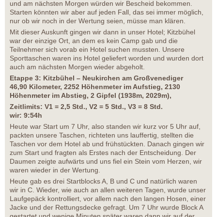
und am nächsten Morgen würden wir Bescheid bekommen.
Starten könnten wir aber auf jeden Fall, das sei immer möglich,
nur ob wir noch in der Wertung seien, müsse man klären.
Mit dieser Auskunft gingen wir dann in unser Hotel; Kitzbühel
war der einzige Ort, an dem es kein Camp gab und die
Teilnehmer sich vorab ein Hotel suchen mussten. Unsere
Sporttaschen waren ins Hotel geliefert worden und wurden dort
auch am nächsten Morgen wieder abgeholt.
Etappe 3: Kitzbühel – Neukirchen am Großvenediger
46,90 Kilometer, 2252 Höhenmeter im Aufstieg, 2130
Höhenmeter im Abstieg, 2 Gipfel (1938m, 2029m),
Zeitlimits: V1 = 2,5 Std., V2 = 5 Std., V3 = 8 Std.
wir: 9:54h
Heute war Start um 7 Uhr, also standen wir kurz vor 5 Uhr auf,
packten unsere Taschen, richteten uns lauffertig, stellten die
Taschen vor dem Hotel ab und frühstückten. Danach gingen wir
zum Start und fragten als Erstes nach der Entscheidung. Der
Daumen zeigte aufwärts und uns fiel ein Stein vom Herzen, wir
waren wieder in der Wertung.
Heute gab es drei Startblocks A, B und C und natürlich waren
wir in C. Wieder, wie auch an allen weiteren Tagen, wurde unser
Laufgepäck kontrolliert, vor allem nach den langen Hosen, einer
Jacke und der Rettungsdecke gefragt. Um 7 Uhr wurde Block A
gestartet und wenige Minuten später waren dann wir auf der