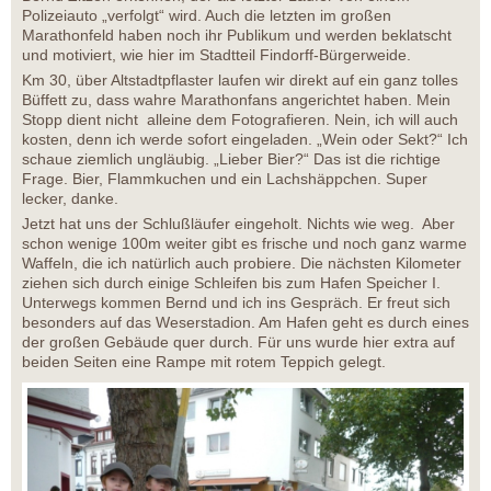
Polizeiauto „verfolgt“ wird. Auch die letzten im großen
Marathonfeld haben noch ihr Publikum und werden beklatscht
und motiviert, wie hier im Stadtteil Findorff-Bürgerweide.
Km 30, über Altstadtpflaster laufen wir direkt auf ein ganz tolles
Büffett zu, dass wahre Marathonfans angerichtet haben. Mein
Stopp dient nicht alleine dem Fotografieren. Nein, ich will auch
kosten, denn ich werde sofort eingeladen. „Wein oder Sekt?“ Ich
schaue ziemlich ungläubig. „Lieber Bier?“ Das ist die richtige
Frage. Bier, Flammkuchen und ein Lachshäppchen. Super
lecker, danke.
Jetzt hat uns der Schlußläufer eingeholt. Nichts wie weg. Aber
schon wenige 100m weiter gibt es frische und noch ganz warme
Waffeln, die ich natürlich auch probiere. Die nächsten Kilometer
ziehen sich durch einige Schleifen bis zum Hafen Speicher I.
Unterwegs kommen Bernd und ich ins Gespräch. Er freut sich
besonders auf das Weserstadion. Am Hafen geht es durch eines
der großen Gebäude quer durch. Für uns wurde hier extra auf
beiden Seiten eine Rampe mit rotem Teppich gelegt.