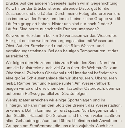
Brücke. Auf der anderen Seeseite laufen wir in Gegenrichtung.
Kurz hinter der Brücke ist eine fahrende Disco, gut für die
Zuschauer und die Läufer. Durch meine Fotografiererei verliere
ich immer wieder Franz, um den sich eine kleine Gruppe von 5h
Läufern gruppiert haben. Hinter uns sind nur noch 2 oder 3
Läufer. Sind heute nur schnelle Runner unterwegs?
Kurz vorm Holzdamm bei km 10 verlassen wir das Weserufer.
Hier gibt es eine weitere Versorgungsstation mit Wasser und
Obst. Auf der Strecke sind rund alle 5 km Wasser- und
Verpflegungsstationen. Bei den heutigen Temperaturen ist das
ausreichend.
Wir folgen dem Holzdamm bis zum Ende des Sees. Nun führt
uns die Laufstrecke durch viel Grün über die Wehrstraße zum
Oberkanal. Zwischen Oberkanal und Unterkanal befindet sich
eine große Schleusenanlage die wir überqueren. Überqueren
heißt, Rampe rauf und Rampe runter. Am Weserkraftwerk
biegen wir ab und erreichen den Hastedter Osterdeich, dem wir
auf einem Fußweg parallel zur Straße folgen.
Wenig später erreichen wir einige Sportanlagen und im
Hintergrund kann man den Stolz der Bremer, das Weserstadion,
erkennen. Dahin kommen wir erst später. Nun biegen wir ab in
den Stadtteil Hastedt. Die Straßen sind hier von vielen schönen
alten Gebäuden gesäumt und überall befinden sich Anwohner in
Gruppen am Straßenrand, die uns allen zujubeln. Auch hier