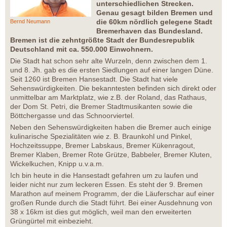
unterschiedlichen Strecken.
Genau gesagt bilden Bremen und
die 60km nördlich gelegene Stadt
Bernd Neumann
Bremerhaven das Bundesland.
Bremen ist die zehntgrößte Stadt der Bundesrepublik
Deutschland mit ca. 550.000 Einwohnern.
Die Stadt hat schon sehr alte Wurzeln, denn zwischen dem 1.
und 8. Jh. gab es die ersten Siedlungen auf einer langen Düne.
Seit 1260 ist Bremen Hansestadt. Die Stadt hat viele
Sehenswürdigkeiten. Die bekanntesten befinden sich direkt oder
unmittelbar am Marktplatz, wie z.B. der Roland, das Rathaus,
der Dom St. Petri, die Bremer Stadtmusikanten sowie die
Böttchergasse und das Schnoorviertel.
Neben den Sehenswürdigkeiten haben die Bremer auch einige
kulinarische Spezialitäten wie z. B. Braunkohl und Pinkel,
Hochzeitssuppe, Bremer Labskaus, Bremer Kükenragout,
Bremer Klaben, Bremer Rote Grütze, Babbeler, Bremer Kluten,
Wickelkuchen, Knipp u.v.a.m.
Ich bin heute in die Hansestadt gefahren um zu laufen und
leider nicht nur zum leckeren Essen. Es steht der 9. Bremen
Marathon auf meinem Programm, der die Läuferschar auf einer
großen Runde durch die Stadt führt. Bei einer Ausdehnung von
38 x 16km ist dies gut möglich, weil man den erweiterten
Grüngürtel mit einbezieht.