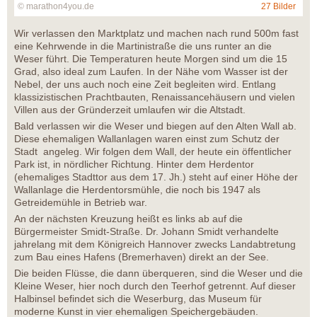
© marathon4you.de
27 Bilder
Wir verlassen den Marktplatz und machen nach rund 500m fast
eine Kehrwende in die Martinistraße die uns runter an die
Weser führt. Die Temperaturen heute Morgen sind um die 15
Grad, also ideal zum Laufen. In der Nähe vom Wasser ist der
Nebel, der uns auch noch eine Zeit begleiten wird. Entlang
klassizistischen Prachtbauten, Renaissancehäusern und vielen
Villen aus der Gründerzeit umlaufen wir die Altstadt.
Bald verlassen wir die Weser und biegen auf den Alten Wall ab.
Diese ehemaligen Wallanlagen waren einst zum Schutz der
Stadt angeleg. Wir folgen dem Wall, der heute ein öffentlicher
Park ist, in nördlicher Richtung. Hinter dem Herdentor
(ehemaliges Stadttor aus dem 17. Jh.) steht auf einer Höhe der
Wallanlage die Herdentorsmühle, die noch bis 1947 als
Getreidemühle in Betrieb war.
An der nächsten Kreuzung heißt es links ab auf die
Bürgermeister Smidt-Straße. Dr. Johann Smidt verhandelte
jahrelang mit dem Königreich Hannover zwecks Landabtretung
zum Bau eines Hafens (Bremerhaven) direkt an der See.
Die beiden Flüsse, die dann überqueren, sind die Weser und die
Kleine Weser, hier noch durch den Teerhof getrennt. Auf dieser
Halbinsel befindet sich die Weserburg, das Museum für
moderne Kunst in vier ehemaligen Speichergebäuden.