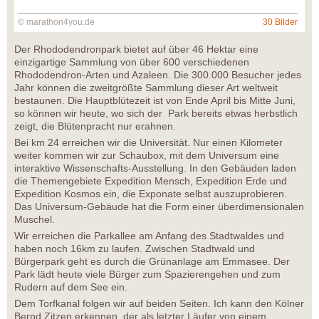
© marathon4you.de
30 Bilder
Der Rhododendronpark bietet auf über 46 Hektar eine
einzigartige Sammlung von über 600 verschiedenen
Rhododendron-Arten und Azaleen. Die 300.000 Besucher jedes
Jahr können die zweitgrößte Sammlung dieser Art weltweit
bestaunen. Die Hauptblütezeit ist von Ende April bis Mitte Juni,
so können wir heute, wo sich der Park bereits etwas herbstlich
zeigt, die Blütenpracht nur erahnen.
Bei km 24 erreichen wir die Universität. Nur einen Kilometer
weiter kommen wir zur Schaubox, mit dem Universum eine
interaktive Wissenschafts-Ausstellung. In den Gebäuden laden
die Themengebiete Expedition Mensch, Expedition Erde und
Expedition Kosmos ein, die Exponate selbst auszuprobieren.
Das Universum-Gebäude hat die Form einer überdimensionalen
Muschel.
Wir erreichen die Parkallee am Anfang des Stadtwaldes und
haben noch 16km zu laufen. Zwischen Stadtwald und
Bürgerpark geht es durch die Grünanlage am Emmasee. Der
Park lädt heute viele Bürger zum Spazierengehen und zum
Rudern auf dem See ein.
Dem Torfkanal folgen wir auf beiden Seiten. Ich kann den Kölner
Bernd Zitzen erkennen, der als letzter Läufer von einem