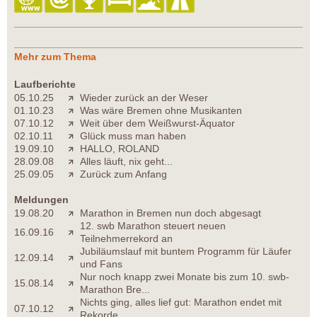
Mehr zum Thema
Laufberichte
05.10.25
Wieder zurück an der Weser
01.10.23
Was wäre Bremen ohne Musikanten
07.10.12
Weit über dem Weißwurst-Äquator
02.10.11
Glück muss man haben
19.09.10
HALLO, ROLAND
28.09.08
Alles läuft, nix geht...
25.09.05
Zurück zum Anfang
Meldungen
19.08.20
Marathon in Bremen nun doch abgesagt
12. swb Marathon steuert neuen
16.09.16
Teilnehmerrekord an
Jubiläumslauf mit buntem Programm für Läufer
12.09.14
und Fans
Nur noch knapp zwei Monate bis zum 10. swb-
15.08.14
Marathon Bre...
Nichts ging, alles lief gut: Marathon endet mit
07.10.12
Rekorde...