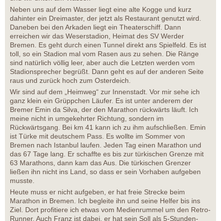
Neben uns auf dem Wasser liegt eine alte Kogge und kurz
dahinter ein Dreimaster, der jetzt als Restaurant genutzt wird.
Daneben bei den Arkaden liegt ein Theaterschiff. Dann
erreichen wir das Weserstadion, Heimat des SV Werder
Bremen. Es geht durch einen Tunnel direkt ans Spielfeld. Es ist
toll, so ein Stadion mal vom Rasen aus zu sehen. Die Ränge
sind natürlich völlig leer, aber auch die Letzten werden vom
Stadionsprecher begrüßt. Dann geht es auf der anderen Seite
raus und zurück hoch zum Osterdeich.
Wir sind auf dem „Heimweg“ zur Innenstadt. Vor mir sehe ich
ganz klein ein Grüppchen Läufer. Es ist unter anderem der
Bremer Emin da Silva, der den Marathon rückwärts läuft. Ich
meine nicht in umgekehrter Richtung, sondern im
Rückwärtsgang. Bei km 41 kann ich zu ihm aufschließen. Emin
ist Türke mit deutschem Pass. Es wollte im Sommer von
Bremen nach Istanbul laufen. Jeden Tag einen Marathon und
das 67 Tage lang. Er schaffte es bis zur türkischen Grenze mit
63 Marathons, dann kam das Aus. Die türkischen Grenzer
ließen ihn nicht ins Land, so dass er sein Vorhaben aufgeben
musste.
Heute muss er nicht aufgeben, er hat freie Strecke beim
Marathon in Bremen. Ich begleite ihn und seine Helfer bis ins
Ziel. Dort profitiere ich etwas vom Medienrummel um den Retro-
Runner. Auch Franz ist dabei, er hat sein Soll als 5-Stunden-