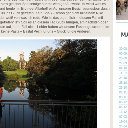
stets gleicher Speisefolge nur mit weniger Auswahl. Ihr wisst was es
nd heute mit Erdinger Alkoholfrei. Auf unserer Besichtigungstour durch
Fuß ins Glück getreten. Kein Spaß – schon gar nicht mit einem Nike
er weiß von was ich rede. Wie ist das eigentlich in diesem Fall mit
etreten“ ist? Soll es an diesem Tag Glück bringen, am nächsten oder
ute auf jeden Fall nicht. Leider haben wir unsere Essensgutscheine im
keine Pasta – Basta! Pech für uns – Glück für die Anderen.
30.08
05.09
20.09
27.09
04.10
11.10
24.10
25.10
25.10
01.11
09.11
06.12
06.12
13.12
07.03
19.04
24.04