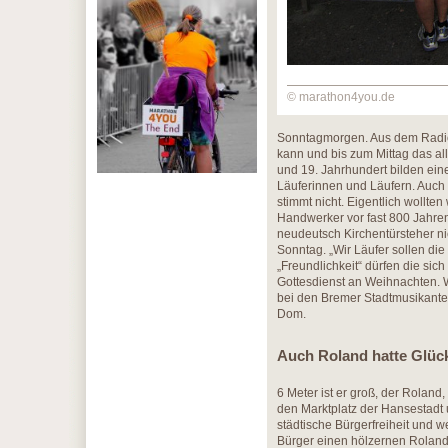
© marathon4you.de
Sonntagmorgen. Aus dem Radio q
kann und bis zum Mittag das a
und 19. Jahrhundert bilden ei
Läuferinnen und Läufern. Auch 
stimmt nicht. Eigentlich wollt
Handwerker vor fast 800 Jahre
neudeutsch Kirchentürsteher ni
Sonntag. „Wir Läufer sollen die
„Freundlichkeit“ dürfen die sic
Gottesdienst an Weihnachten. W
bei den Bremer Stadtmusikante
Dom.
Auch Roland hatte Glüc
6 Meter ist er groß, der Roland,
den Marktplatz der Hansestadt 
städtische Bürgerfreiheit und 
Bürger einen hölzernen Roland a