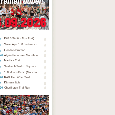
KAT 100 (Kitz Alps Trail)
26
Swiss Alps 100 Endurance ...
26
Gondo Marathon
26
.26
Allgäu Panorama Marathon
Madrisa Trail
26
Saalbach Trail u. Skyrace
26
100 Meilen Berlin (Mauerw...
26
.26
RAG Hartfüßler Trail
Kärnten läuft
26
.26
Churfirsten Trail Run