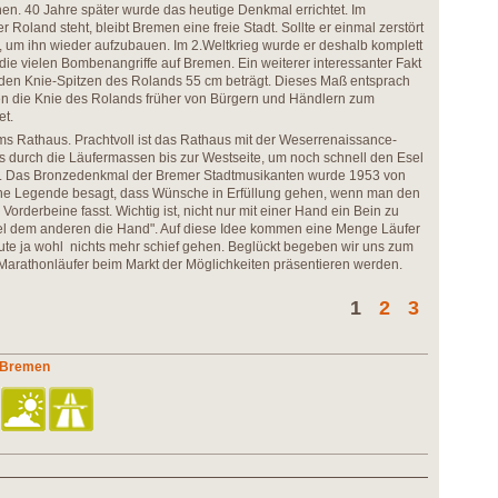
n. 40 Jahre später wurde das heutige Denkmal errichtet. Im
 Roland steht, bleibt Bremen eine freie Stadt. Sollte er einmal zerstört
 um ihn wieder aufzubauen. Im 2.Weltkrieg wurde er deshalb komplett
ie vielen Bombenangriffe auf Bremen. Ein weiterer interessanter Fakt
 den Knie-Spitzen des Rolands 55 cm beträgt. Dieses Maß entsprach
en die Knie des Rolands früher von Bürgern und Händlern zum
t.
s Rathaus. Prachtvoll ist das Rathaus mit der Weserrenaissance-
 durch die Läufermassen bis zur Westseite, um noch schnell den Esel
n. Das Bronzedenkmal der Bremer Stadtmusikanten wurde 1953 von
ine Legende besagt, dass Wünsche in Erfüllung gehen, wenn man den
orderbeine fasst. Wichtig ist, nicht nur mit einer Hand ein Bein zu
Esel dem anderen die Hand". Auf diese Idee kommen eine Menge Läufer
eute ja wohl nichts mehr schief gehen. Beglückt begeben wir uns zum
 Marathonläufer beim Markt der Möglichkeiten präsentieren werden.
1
2
3
n Bremen