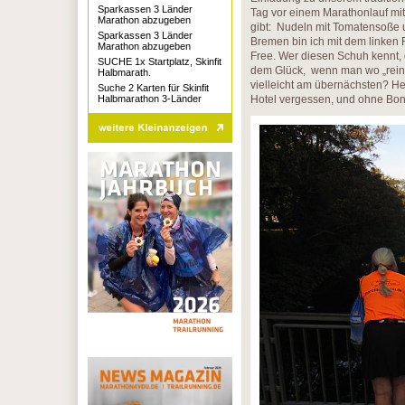
Sparkassen 3 Länder
Tag vor einem Marathonlauf mit 
Marathon abzugeben
gibt: Nudeln mit Tomatensoße u
Sparkassen 3 Länder
Bremen bin ich mit dem linken 
Marathon abzugeben
Free. Wer diesen Schuh kennt, d
SUCHE 1x Startplatz, Skinfit
dem Glück, wenn man wo „reing
Halbmarath.
vielleicht am übernächsten? He
Suche 2 Karten für Skinfit
Halbmarathon 3-Länder
Hotel vergessen, und ohne Bon 