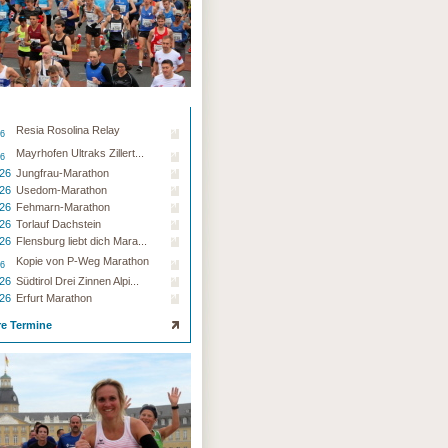
Resia Rosolina Relay
26
Mayrhofen Ultraks Zillert...
26
.26
Jungfrau-Marathon
.26
Usedom-Marathon
.26
Fehmarn-Marathon
.26
Torlauf Dachstein
.26
Flensburg liebt dich Mara...
Kopie von P-Weg Marathon
26
.26
Südtirol Drei Zinnen Alpi...
.26
Erfurt Marathon
re Termine