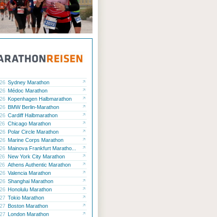
.26
Sydney Marathon
.26
Médoc Marathon
.26
Kopenhagen Halbmarathon
.26
BMW Berlin-Marathon
.26
Cardiff Halbmarathon
.26
Chicago Marathon
.26
Polar Circle Marathon
.26
Marine Corps Marathon
.26
Mainova Frankfurt Maratho...
.26
New York City Marathon
.26
Athens Authentic Marathon
.26
Valencia Marathon
.26
Shanghai Marathon
.26
Honolulu Marathon
.27
Tokio Marathon
.27
Boston Marathon
.27
London Marathon