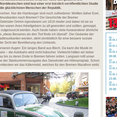
Norddeutschen sind laut einer erst kürzlich veröffentlichten Studie
die glücklichsten Menschen der Republik.
schen. Nur die Hamburger sind noch zufriedener. Wollten daher Esel,
dtmusikanten nach Bremen? Die Geschichte der Bremer
 Gebrüder Grimm irgendwann um 1819 nieder und dabei ist sie so
llen waren ihren Arbeitgebern zu alt geworden und sollten, gemoppt,
outgesourcst werden. Auch heute haben viele Auswanderer ähnliche
„etwas Besseres als den Tod finde ich überall“. Der Gedanke der
06. -
adtmusikanten werden, steht sinnbildlich für eine bessere soziale
08.08.
 der Sicht der Bevölkerung des Umlands.
07. -
09.08.
 unseren Augen: Ein langes Band aus Blech. Da kann die Musik im
08. -
in – die Autobahn wird nicht hübscher. Vielleicht hätten wir lieber
09.08.
u bis zu deren Ende in Bremen fahren sollen. Langsam rollt unser
09.08
he der Startnummernausgabe des Swisshotel am Hillmansplatz. Schon
14. -
15.08.
ntdecken wir das Käfermobil, welches für den Bremen Marathon wirbt.
15. -
16.08.
15. -
16.08.
23.08
28. -
30.08.
29.08