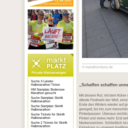
© marathon4you.de
Suche 3-Länder-
„Schaffen schaffen unn
Halbmarathon Ticket
HM Startplatz Bodensee
Marathon gesucht
Mit diesem Ruf, mit dem früher
Suche Startplatz Skinfit
älteste Festmahl der Welt, ein
Halbmarathon
Ende des Winters wieder auf gro
Suche Startplatz Skinfit
geregelt, bis hin zum menschl
Halbmarathon
Pinkelpausen. Überaus reichlic
Suche Tickets für Skinfit
Halbmarathon
Pinkel und vieles mehr. Erst sei
Suche 2 Tickets für Skinfit
Markenzeichen. Schließlich ist 
Halbmarathon
Einladung zu unserem tradition