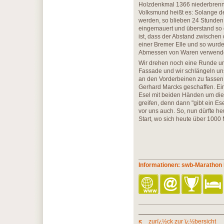
Holzdenkmal 1366 niederbrenne
Volksmund heißt es: Solange der
werden, so blieben 24 Stunden,
eingemauert und überstand so d
ist, dass der Abstand zwischen
einer Bremer Elle und so wurd
Abmessen von Waren verwende
Wir drehen noch eine Runde um
Fassade und wir schlängeln uns
an den Vorderbeinen zu fasse
Gerhard Marcks geschaffen. E
Esel mit beiden Händen um die V
greifen, denn dann "gibt ein 
vor uns auch. So, nun dürfte h
Start, wo sich heute über 1000
Informationen: swb-Maratho
zurï¿½ck zur ï¿½bersicht