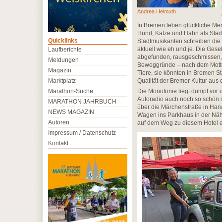
Andrea Helmuth
In Bremen leben glückliche Men
Hund, Katze und Hahn als Sta
Quicklinks
Stadtmusikanten schreiben die
aktuell wie eh und je. Die Gese
Laufberichte
abgefunden, rausgeschmissen, 
Meldungen
Beweggründe – nach dem Motto 
Magazin
Tiere, sie könnten in Bremen St
Marktplatz
Qualität der Bremer Kultur aus
Marathon-Suche
Die Monotonie liegt dumpf vor
Autoradio auch noch so schön se
MARATHON JAHRBUCH
über die Märchenstraße in Hana
NEWS MAGAZIN
Wagen ins Parkhaus in der Nä
Autoren
auf dem Weg zu diesem Hotel e
Impressum / Datenschutz
Kontakt