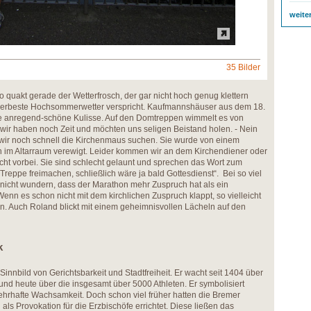
weite
35 Bilder
uakt gerade der Wetterfrosch, der gar nicht hoch genug klettern
llerbeste Hochsommerwetter verspricht. Kaufmannshäuser aus dem 18.
ne anregend-schöne Kulisse. Auf den Domtreppen wimmelt es von
wir haben noch Zeit und möchten uns seligen Beistand holen. - Nein
en wir noch schnell die Kirchenmaus suchen. Sie wurde von einem
n im Altarraum verewigt. Leider kommen wir an dem Kirchendiener oder
cht vorbei. Sie sind schlecht gelaunt und sprechen das Wort zum
 Treppe freimachen, schließlich wäre ja bald Gottesdienst“. Bei so viel
h nicht wundern, dass der Marathon mehr Zuspruch hat als ein
enn es schon nicht mit dem kirchlichen Zuspruch klappt, so vielleicht
n. Auch Roland blickt mit einem geheimnisvollen Lächeln auf den
k
 Sinnbild von Gerichtsbarkeit und Stadtfreiheit. Er wacht seit 1404 über
und heute über die insgesamt über 5000 Athleten. Er symbolisiert
wehrhafte Wachsamkeit. Doch schon viel früher hatten die Bremer
ls Provokation für die Erzbischöfe errichtet. Diese ließen das