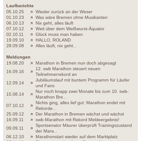
Laufberichte
05.10.25
Wieder zurück an der Weser
01.10.23
Was wäre Bremen ohne Musikanten
06.10.13
Nix geht, alles läuft
07.10.12
Weit über dem Weißwurst-Äquator
02.10.11
Glück muss man haben
19.09.10
HALLO, ROLAND
28.09.08
Alles läuft, nix geht...
Meldungen
19.08.20
Marathon in Bremen nun doch abgesagt
12. swb Marathon steuert neuen
16.09.16
Teilnehmerrekord an
Jubiläumslauf mit buntem Programm für Läufer
12.09.14
und Fans
Nur noch knapp zwei Monate bis zum 10. swb-
15.08.14
Marathon Bre...
Nichts ging, alles lief gut: Marathon endet mit
07.10.12
Rekorde...
25.09.12
Der Marathon in Bremen wächst und wächst
16.09.11
swb-Marathon mit Rekord Meldeergebnis!
Sportsenator Mäurer überprüft Trainingszustand
09.09.11
der Mara...
06.12.10
Marathonstart wieder auf dem Marktplatz