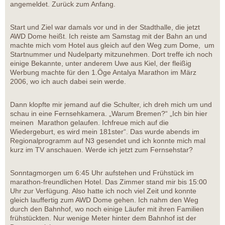
angemeldet. Zurück zum Anfang.
Start und Ziel war damals vor und in der Stadthalle, die jetzt
AWD Dome heißt. Ich reiste am Samstag mit der Bahn an und
machte mich vom Hotel aus gleich auf den Weg zum Dome, um
Startnummer und Nudelparty mitzunehmen. Dort treffe ich noch
einige Bekannte, unter anderem Uwe aus Kiel, der fleißig
Werbung machte für den 1.Öge Antalya Marathon im März
2006, wo ich auch dabei sein werde.
Dann klopfte mir jemand auf die Schulter, ich dreh mich um und
schau in eine Fernsehkamera. „Warum Bremen?“ „Ich bin hier
meinen Marathon gelaufen. Ichfreue mich auf die
Wiedergeburt, es wird mein 181ster“. Das wurde abends im
Regionalprogramm auf N3 gesendet und ich konnte mich mal
kurz im TV anschauen. Werde ich jetzt zum Fernsehstar?
Sonntagmorgen um 6:45 Uhr aufstehen und Frühstück im
marathon-freundlichen Hotel. Das Zimmer stand mir bis 15:00
Uhr zur Verfügung. Also hatte ich noch viel Zeit und konnte
gleich lauffertig zum AWD Dome gehen. Ich nahm den Weg
durch den Bahnhof, wo noch einige Läufer mit ihren Familien
frühstückten. Nur wenige Meter hinter dem Bahnhof ist der