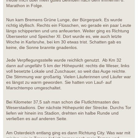
freute mich über mein gutes Befinden nach dem immerhin 6.
Marathon in Folge.
Nun kam Bremens Grüne Lunge, der Bürgerpark. Es wurde
richtig idyllisch. Rechts ein Flüsschen, wo gerade ein paar Leute
längs schipperten und uns anfeuerten. Weiter ging es Richtung
Überseetor und Speicher XI. Dort wurde es, wie auch letzte
Woche in Karlsruhe, bei km 30 etwas trist. Schatten gab es
keine, die Sonne brannte gnadenlos.
Jede Verpflegungsstelle wurde reichlich genutzt. Ab Km 32
dann auf ungefähr 5 km der Höhepunkt: rechts die Weser, links
voll besetzte Lokale und Zuschauer, so weit das Auge reichte.
Die Stimmung war großartig. Vielen Läuferinnen und Läufer war
es längst zu warm geworden. Sie hatten von Lauf- auf
Marschtempo umgeschaltet.
Bei Kilometer 37,5 sah man schon die Flutlichtmasten des
Weserstadions. Der nächste Höhepunkt der Strecke. Durchs Tor
liefen wir hinein ins Stadion, drehten ein halbe Runde und
verließen es auf anderen Seite.
Am Osterdeich entlang ging es dann Richtung City. Was war mit