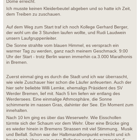
Dome erreicht.
Ich musste keinen Kleiderbeutel abgeben und so hatte ich Zeit,
dem Treiben zu zuschauen.
Auf dem Weg zum Start traf ich noch Kollege Gerhard Berger,
der wohl um die 3 Stunden laufen wollte, und Rudi Laudwein
unsern Laufgruppenleiter.
Die Sonne strahlte vom blauen Himmel, es versprach ein
warmer Tag zu werden, ganz nach meinem Geschmack. 9:00
Uhr der Start - trotz Berlin waren immerhin ca.3.000 Marathonis
in Bremen.
Zuerst einmal ging es durch die Stadt und ich war überrascht,
wie viele Zuschauer hier schon die Läufer anfeuerten. Auch der
hier sehr beliebte Willi Lemke, ehemaligs Präsident des SV
Werder Bremen, lief mit. Nach 5 km liefen wir entlang des
Werdersees. Eine einmalige Athmosphäre, die Sonne
schimmerte im nassen Gras, dahinter der See. Ein Moment zum
innehalten.
Nach 10 km ging es über das Weserwehr. Wie Eisschollen
türmte sich der Schaum vor dem Wehr. Über eine Brücke ging
es wieder hinein in Bremens Strassen mit viel Stimmung, Musik
und Beifall. Schon war der Halbmarathonpunkt erreicht und ich