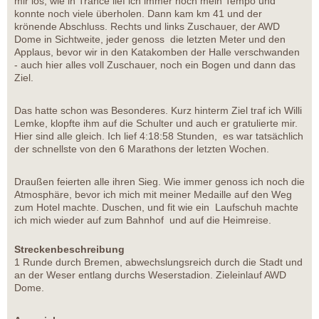
mir los, wie in Trance lief ich immer noch mein Tempo und
konnte noch viele überholen. Dann kam km 41 und der
krönende Abschluss. Rechts und links Zuschauer, der AWD
Dome in Sichtweite, jeder genoss die letzten Meter und den
Applaus, bevor wir in den Katakomben der Halle verschwanden
- auch hier alles voll Zuschauer, noch ein Bogen und dann das
Ziel.
Das hatte schon was Besonderes. Kurz hinterm Ziel traf ich Willi
Lemke, klopfte ihm auf die Schulter und auch er gratulierte mir.
Hier sind alle gleich. Ich lief 4:18:58 Stunden, es war tatsächlich
der schnellste von den 6 Marathons der letzten Wochen.
Draußen feierten alle ihren Sieg. Wie immer genoss ich noch die
Atmosphäre, bevor ich mich mit meiner Medaille auf den Weg
zum Hotel machte. Duschen, und fit wie ein Laufschuh machte
ich mich wieder auf zum Bahnhof und auf die Heimreise.
Streckenbeschreibung
1 Runde durch Bremen, abwechslungsreich durch die Stadt und
an der Weser entlang durchs Weserstadion. Zieleinlauf AWD
Dome.