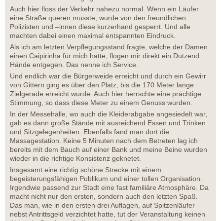
Auch hier floss der Verkehr nahezu normal. Wenn ein Läufer
eine Straße queren musste, wurde von den freundlichen
Polizisten und –innen diese kurzerhand gesperrt. Und alle
machten dabei einen maximal entspannten Eindruck.
Als ich am letzten Verpflegungsstand fragte, welche der Damen
einen Caipirinha für mich hätte, flogen mir direkt ein Dutzend
Hände entgegen. Das nenne ich Service.
Und endlich war die Bürgerweide erreicht und durch ein Gewirr
von Gittern ging es über den Platz, bis die 170 Meter lange
Zielgerade erreicht wurde. Auch hier herrschte eine prächtige
Stimmung, so dass diese Meter zu einem Genuss wurden.
In der Messehalle, wo auch die Kleiderabgabe angesiedelt war,
gab es dann große Stände mit ausreichend Essen und Trinken
und Sitzgelegenheiten. Ebenfalls fand man dort die
Massagestation. Keine 5 Minuten nach dem Betreten lag ich
bereits mit dem Bauch auf einer Bank und meine Beine wurden
wieder in die richtige Konsistenz geknetet.
Insgesamt eine richtig schöne Strecke mit einem
begeisterungsfähigen Publikum und einer tollen Organisation.
Irgendwie passend zur Stadt eine fast familiäre Atmosphäre. Da
macht nicht nur den ersten, sondern auch den letzten Spaß.
Das man, wie in den ersten drei Auflagen, auf Spitzenläufer
nebst Antrittsgeld verzichtet hatte, tut der Veranstaltung keinen