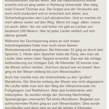
Rhododendren Garten liefen, war die Halbmarathon-Marke
erreicht und es ging weiter in Richtung Universität. Hier stieg
mein Freund Thomas aus. Die Grippe aus der Vorwoche war
noch nicht auskuriert und er entschied sich daher, aus
Sicherheitsgründen den Lauf abzubrechen. Und so machte ich
mich alleine weiter auf den Weg. Wenn ich sage: allein, meine
ich auch: allein. Vor mir und hinter mir gab es Lücken von
bestimmt 100 Metern. Hier ist jeder Läufer wirklich auf sich
alleine gestellt.
Während der Durchquerung eines an sich tristen
Industriegebietes hatte man noch einen kleinen
Motivationspunkt eingebaut. Bei Kilometer 31 ging es durch den
Speicher 1. Hinter dem Speicher tobte die Party, den man als
Läufer über einen roten Teppich erreichte. Das war die richtige
Aufmunterung zur richtigen Zeit. Ab Kilometer 32 konnte man
die Weser schon riechen. Und kurz darauf war es soweit. Nun
ging es der Weser entlang bis zum Weserstadion.
Auch hier merkte man die Unterschiede zu den "großen"
Marathons. Die Strecke entlang der Weser war nicht abgesperrt.
Als Läufer teilte man sich den Weg der Uferpromenade mit
Fußgängern und Radfahrern. Aber das funktionierte sehr
reibungslos. So wurden einige der Sonntag-Nachmittag
Spaziergänger unerwartet Teil eines Marathons. Begleitet von
aufmunternden Rufen ging es zum Weserstadion. Dies wurde
durchlaufen und dann ging es auf die letzten 4 Kilometer.