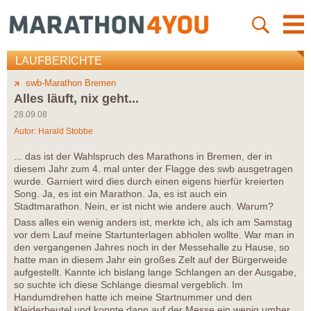
LAUFBERICHTE
swb-Marathon Bremen
Alles läuft, nix geht...
28.09.08
Autor:
Harald Stobbe
... das ist der Wahlspruch des Marathons in Bremen, der in
diesem Jahr zum 4. mal unter der Flagge des swb ausgetragen
wurde. Garniert wird dies durch einen eigens hierfür kreierten
Song. Ja, es ist ein Marathon. Ja, es ist auch ein
Stadtmarathon. Nein, er ist nicht wie andere auch. Warum?
Dass alles ein wenig anders ist, merkte ich, als ich am Samstag
vor dem Lauf meine Startunterlagen abholen wollte. War man in
den vergangenen Jahres noch in der Messehalle zu Hause, so
hatte man in diesem Jahr ein großes Zelt auf der Bürgerweide
aufgestellt. Kannte ich bislang lange Schlangen an der Ausgabe,
so suchte ich diese Schlange diesmal vergeblich. Im
Handumdrehen hatte ich meine Startnummer und den
Kleiderbeutel und konnte dann auf der Messe ein wenig umher