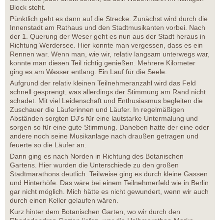
Block steht.
Pünktlich geht es dann auf die Strecke. Zunächst wird durch die
Innenstadt am Rathaus und den Stadtmusikanten vorbei. Nach
der 1. Querung der Weser geht es nun aus der Stadt heraus in
Richtung Werdersee. Hier konnte man vergessen, dass es ein
Rennen war. Wenn man, wie wir, relativ langsam unterwegs war,
konnte man diesen Teil richtig genießen. Mehrere Kilometer
ging es am Wasser entlang. Ein Lauf für die Seele.
Aufgrund der relativ kleinen Teilnehmeranzahl wird das Feld
schnell gesprengt, was allerdings der Stimmung am Rand nicht
schadet. Mit viel Leidenschaft und Enthusiasmus begleiten die
Zuschauer die Läuferinnen und Läufer. In regelmäßigen
Abständen sorgten DJ's für eine lautstarke Untermalung und
sorgen so für eine gute Stimmung. Daneben hatte der eine oder
andere noch seine Musikanlage nach draußen getragen und
feuerte so die Läufer an.
Dann ging es nach Norden in Richtung des Botanischen
Gartens. Hier wurden die Unterschiede zu den großen
Stadtmarathons deutlich. Teilweise ging es durch kleine Gassen
und Hinterhöfe. Das wäre bei einem Teilnehmerfeld wie in Berlin
gar nicht möglich. Mich hätte es nicht gewundert, wenn wir auch
durch einen Keller gelaufen wären.
Kurz hinter dem Botanischen Garten, wo wir durch den