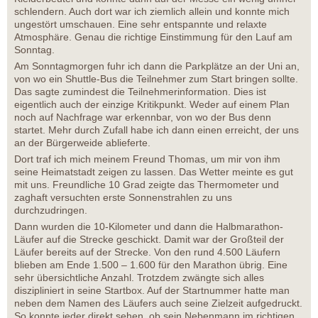
schlendern. Auch dort war ich ziemlich allein und konnte mich
ungestört umschauen. Eine sehr entspannte und relaxte
Atmosphäre. Genau die richtige Einstimmung für den Lauf am
Sonntag.
Am Sonntagmorgen fuhr ich dann die Parkplätze an der Uni an,
von wo ein Shuttle-Bus die Teilnehmer zum Start bringen sollte.
Das sagte zumindest die Teilnehmerinformation. Dies ist
eigentlich auch der einzige Kritikpunkt. Weder auf einem Plan
noch auf Nachfrage war erkennbar, von wo der Bus denn
startet. Mehr durch Zufall habe ich dann einen erreicht, der uns
an der Bürgerweide ablieferte.
Dort traf ich mich meinem Freund Thomas, um mir von ihm
seine Heimatstadt zeigen zu lassen. Das Wetter meinte es gut
mit uns. Freundliche 10 Grad zeigte das Thermometer und
zaghaft versuchten erste Sonnenstrahlen zu uns
durchzudringen.
Dann wurden die 10-Kilometer und dann die Halbmarathon-
Läufer auf die Strecke geschickt. Damit war der Großteil der
Läufer bereits auf der Strecke. Von den rund 4.500 Läufern
blieben am Ende 1.500 – 1.600 für den Marathon übrig. Eine
sehr übersichtliche Anzahl. Trotzdem zwängte sich alles
diszipliniert in seine Startbox. Auf der Startnummer hatte man
neben dem Namen des Läufers auch seine Zielzeit aufgedruckt.
So konnte jeder direkt sehen, ob sein Nebenmann im richtigen