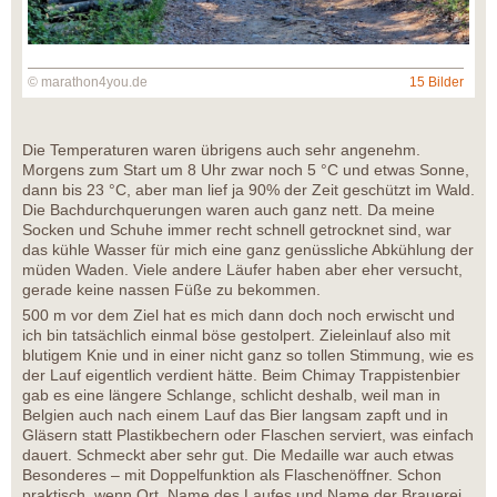
© marathon4you.de
15 Bilder
Die Temperaturen waren übrigens auch sehr angenehm.
Morgens zum Start um 8 Uhr zwar noch 5 °C und etwas Sonne,
dann bis 23 °C, aber man lief ja 90% der Zeit geschützt im Wald.
Die Bachdurchquerungen waren auch ganz nett. Da meine
Socken und Schuhe immer recht schnell getrocknet sind, war
das kühle Wasser für mich eine ganz genüssliche Abkühlung der
müden Waden. Viele andere Läufer haben aber eher versucht,
gerade keine nassen Füße zu bekommen.
500 m vor dem Ziel hat es mich dann doch noch erwischt und
ich bin tatsächlich einmal böse gestolpert. Zieleinlauf also mit
blutigem Knie und in einer nicht ganz so tollen Stimmung, wie es
der Lauf eigentlich verdient hätte. Beim Chimay Trappistenbier
gab es eine längere Schlange, schlicht deshalb, weil man in
Belgien auch nach einem Lauf das Bier langsam zapft und in
Gläsern statt Plastikbechern oder Flaschen serviert, was einfach
dauert. Schmeckt aber sehr gut. Die Medaille war auch etwas
Besonderes – mit Doppelfunktion als Flaschenöffner. Schon
praktisch, wenn Ort, Name des Laufes und Name der Brauerei