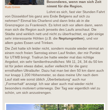
Besonderes, wenn man sich Zeit
nimmt für die Region.
Rudo Grimm
Lohnt es sich, fast vier Stunden Fahrt
von Düsseldorf bis ganz ans Ende Belgiens auf sich zu
nehmen? Einmal bis Charleroi und dann links ab in die
Grenzregion zu Frankreich. Es lohnt sich vor allem dann, wenn
man sich die Region auch jenseits des Laufs anschaut. Die
Städte sind wirklich nett und nicht zu überfrachtet, es gibt einige
sehr interessante Höhlen (z.B. die
Neptungrotten
), und vor
allem gutes Essen und Trinken.
Die Zeit hatte ich leider nicht, sondern musste wieder einmal an
einem noch freien Samstag einen Lauf finden, der mir Punkte
für UTMB bringt. Trailrun.be hatte wieder mal das richtige
Angebot, ein sehr familienfreundliches: Mit 11, 24, 34 du 50 km
ist für jeden etwas dabei, außer vielleicht für die ganz
ernsthaften Ultraläufer. Dazu hat man bei den 50 km dann auch
nur knapp 1.200 Höhenmeter, so dass meine Uhr nach dem
Lauf statt wie sonst üblich „Überbelastung“ auch nur
„Formerhalt“ anzeigt. Ich war aber auch mal wieder nicht
besonders motiviert unterwegs. Der Tag war eigentlich viel zu
schön, um sich anzustrengen.