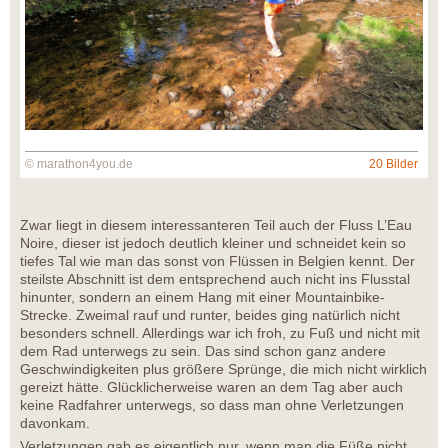
© marathon4you.de
20 Bilder
Zwar liegt in diesem interessanteren Teil auch der Fluss L’Eau
Noire, dieser ist jedoch deutlich kleiner und schneidet kein so
tiefes Tal wie man das sonst von Flüssen in Belgien kennt. Der
steilste Abschnitt ist dem entsprechend auch nicht ins Flusstal
hinunter, sondern an einem Hang mit einer Mountainbike-
Strecke. Zweimal rauf und runter, beides ging natürlich nicht
besonders schnell. Allerdings war ich froh, zu Fuß und nicht mit
dem Rad unterwegs zu sein. Das sind schon ganz andere
Geschwindigkeiten plus größere Sprünge, die mich nicht wirklich
gereizt hätte. Glücklicherweise waren an dem Tag aber auch
keine Radfahrer unterwegs, so dass man ohne Verletzungen
davonkam.
Verletzungen gab es eigentlich nur, wenn man die Füße nicht