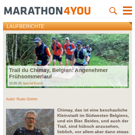
LAUFBERICHTE
Trail du Chimay, Belgien: Angenehmer
Frühsommerlauf
10.05.25
Special Event
Autor:
Rudo Grimm
Chimay, das ist eine beschauliche
Kleinstadt im Südwesten Belgiens,
und ein Bier. Beides, und auch der
Trail, sind hübsch anzusehen,
lieblich, vor allem aber dann etwas