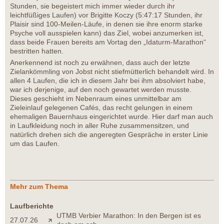
Stunden, sie begeistert mich immer wieder durch ihr
leichtfüßiges Laufen) vor Brigitte Koczy (5:47:17 Stunden, ihr
Plaisir sind 100-Meilen-Läufe, in denen sie ihre enorm starke
Psyche voll ausspielen kann) das Ziel, wobei anzumerken ist,
dass beide Frauen bereits am Vortag den „Idaturm-Marathon“
bestritten hatten.
Anerkennend ist noch zu erwähnen, dass auch der letzte
Zielankömmling von Jobst nicht stiefmütterlich behandelt wird. In
allen 4 Laufen, die ich in diesem Jahr bei ihm absolviert habe,
war ich derjenige, auf den noch gewartet werden musste.
Dieses geschieht im Nebenraum eines unmittelbar am
Zieleinlauf gelegenen Cafés, das recht gelungen in einem
ehemaligen Bauernhaus eingerichtet wurde. Hier darf man auch
in Laufkleidung noch in aller Ruhe zusammensitzen, und
natürlich drehen sich die angeregten Gespräche in erster Linie
um das Laufen.
Mehr zum Thema
Laufberichte
UTMB Verbier Marathon: In den Bergen ist es
27.07.26