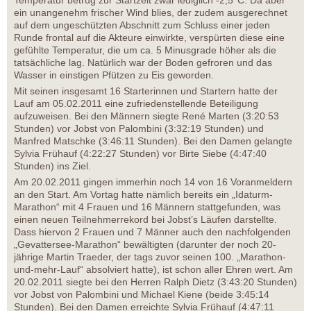
Temperatur betrug zur Startzeit zwar lediglich -2,5°C. Da aber
ein unangenehm frischer Wind blies, der zudem ausgerechnet
auf dem ungeschützten Abschnitt zum Schluss einer jeden
Runde frontal auf die Akteure einwirkte, verspürten diese eine
gefühlte Temperatur, die um ca. 5 Minusgrade höher als die
tatsächliche lag. Natürlich war der Boden gefroren und das
Wasser in einstigen Pfützen zu Eis geworden.
Mit seinen insgesamt 16 Starterinnen und Startern hatte der
Lauf am 05.02.2011 eine zufriedenstellende Beteiligung
aufzuweisen. Bei den Männern siegte René Marten (3:20:53
Stunden) vor Jobst von Palombini (3:32:19 Stunden) und
Manfred Matschke (3:46:11 Stunden). Bei den Damen gelangte
Sylvia Frühauf (4:22:27 Stunden) vor Birte Siebe (4:47:40
Stunden) ins Ziel.
Am 20.02.2011 gingen immerhin noch 14 von 16 Voranmeldern
an den Start. Am Vortag hatte nämlich bereits ein „Idaturm-
Marathon“ mit 4 Frauen und 16 Männern stattgefunden, was
einen neuen Teilnehmerrekord bei Jobst’s Läufen darstellte.
Dass hiervon 2 Frauen und 7 Männer auch den nachfolgenden
„Gevattersee-Marathon“ bewältigten (darunter der noch 20-
jährige Martin Traeder, der tags zuvor seinen 100. „Marathon-
und-mehr-Lauf“ absolviert hatte), ist schon aller Ehren wert. Am
20.02.2011 siegte bei den Herren Ralph Dietz (3:43:20 Stunden)
vor Jobst von Palombini und Michael Kiene (beide 3:45:14
Stunden). Bei den Damen erreichte Sylvia Frühauf (4:47:11