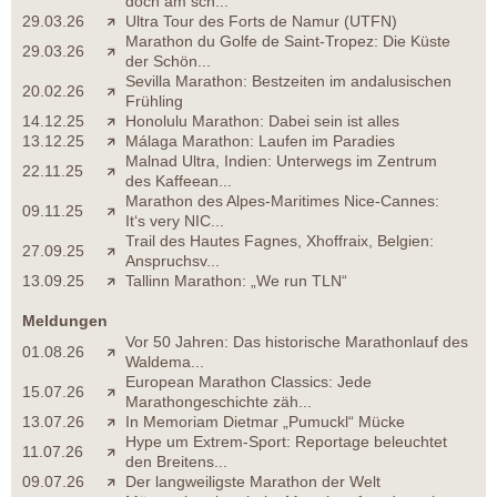
doch am sch...
29.03.26
Ultra Tour des Forts de Namur (UTFN)
Marathon du Golfe de Saint-Tropez: Die Küste
29.03.26
der Schön...
Sevilla Marathon: Bestzeiten im andalusischen
20.02.26
Frühling
14.12.25
Honolulu Marathon: Dabei sein ist alles
13.12.25
Málaga Marathon: Laufen im Paradies
Malnad Ultra, Indien: Unterwegs im Zentrum
22.11.25
des Kaffeean...
Marathon des Alpes-Maritimes Nice-Cannes:
09.11.25
It‘s very NIC...
Trail des Hautes Fagnes, Xhoffraix, Belgien:
27.09.25
Anspruchsv...
13.09.25
Tallinn Marathon: „We run TLN“
Meldungen
Vor 50 Jahren: Das historische Marathonlauf des
01.08.26
Waldema...
European Marathon Classics: Jede
15.07.26
Marathongeschichte zäh...
13.07.26
In Memoriam Dietmar „Pumuckl“ Mücke
Hype um Extrem-Sport: Reportage beleuchtet
11.07.26
den Breitens...
09.07.26
Der langweiligste Marathon der Welt