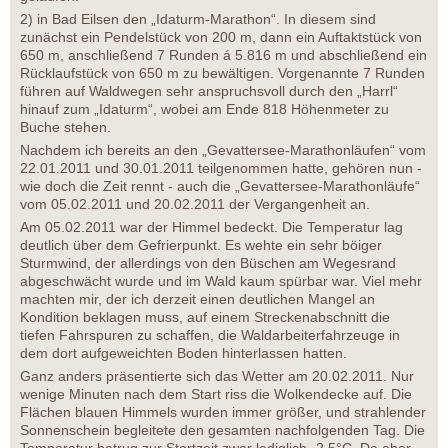
2) in Bad Eilsen den „Idaturm-Marathon“. In diesem sind
zunächst ein Pendelstück von 200 m, dann ein Auftaktstück von
650 m, anschließend 7 Runden á 5.816 m und abschließend ein
Rücklaufstück von 650 m zu bewältigen. Vorgenannte 7 Runden
führen auf Waldwegen sehr anspruchsvoll durch den „Harrl“
hinauf zum „Idaturm“, wobei am Ende 818 Höhenmeter zu
Buche stehen.
Nachdem ich bereits an den „Gevattersee-Marathonläufen“ vom
22.01.2011 und 30.01.2011 teilgenommen hatte, gehören nun -
wie doch die Zeit rennt - auch die „Gevattersee-Marathonläufe“
vom 05.02.2011 und 20.02.2011 der Vergangenheit an.
Am 05.02.2011 war der Himmel bedeckt. Die Temperatur lag
deutlich über dem Gefrierpunkt. Es wehte ein sehr böiger
Sturmwind, der allerdings von den Büschen am Wegesrand
abgeschwächt wurde und im Wald kaum spürbar war. Viel mehr
machten mir, der ich derzeit einen deutlichen Mangel an
Kondition beklagen muss, auf einem Streckenabschnitt die
tiefen Fahrspuren zu schaffen, die Waldarbeiterfahrzeuge in
dem dort aufgeweichten Boden hinterlassen hatten.
Ganz anders präsentierte sich das Wetter am 20.02.2011. Nur
wenige Minuten nach dem Start riss die Wolkendecke auf. Die
Flächen blauen Himmels wurden immer größer, und strahlender
Sonnenschein begleitete den gesamten nachfolgenden Tag. Die