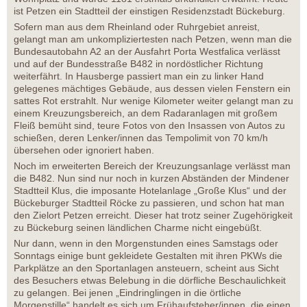
ist Petzen ein Stadtteil der einstigen Residenzstadt Bückeburg.
Sofern man aus dem Rheinland oder Ruhrgebiet anreist,
gelangt man am unkompliziertesten nach Petzen, wenn man die
Bundesautobahn A2 an der Ausfahrt Porta Westfalica verlässt
und auf der Bundesstraße B482 in nordöstlicher Richtung
weiterfährt. In Hausberge passiert man ein zu linker Hand
gelegenes mächtiges Gebäude, aus dessen vielen Fenstern ein
sattes Rot erstrahlt. Nur wenige Kilometer weiter gelangt man zu
einem Kreuzungsbereich, an dem Radaranlagen mit großem
Fleiß bemüht sind, teure Fotos von den Insassen von Autos zu
schießen, deren Lenker/innen das Tempolimit von 70 km/h
übersehen oder ignoriert haben.
Noch im erweiterten Bereich der Kreuzungsanlage verlässt man
die B482. Nun sind nur noch in kurzen Abständen der Mindener
Stadtteil Klus, die imposante Hotelanlage „Große Klus“ und der
Bückeburger Stadtteil Röcke zu passieren, und schon hat man
den Zielort Petzen erreicht. Dieser hat trotz seiner Zugehörigkeit
zu Bückeburg seinen ländlichen Charme nicht eingebüßt.
Nur dann, wenn in den Morgenstunden eines Samstags oder
Sonntags einige bunt gekleidete Gestalten mit ihren PKWs die
Parkplätze an den Sportanlagen ansteuern, scheint aus Sicht
des Besuchers etwas Belebung in die dörfliche Beschaulichkeit
zu gelangen. Bei jenen „Eindringlingen in die örtliche
Morgenstille“ handelt es sich um Frühaufsteher/innen, die einen