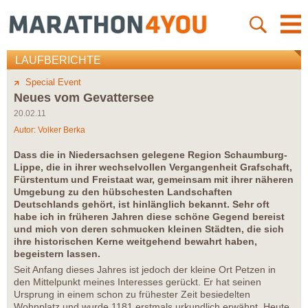
LAUFBERICHTE
Special Event
Neues vom Gevattersee
20.02.11
Autor:
Volker Berka
Dass die in Niedersachsen gelegene Region Schaumburg-
Lippe, die in ihrer wechselvollen Vergangenheit Grafschaft,
Fürstentum und Freistaat war, gemeinsam mit ihrer näheren
Umgebung zu den hübschesten Landschaften
Deutschlands gehört, ist hinlänglich bekannt. Sehr oft
habe ich in früheren Jahren diese schöne Gegend bereist
und mich von deren schmucken kleinen Städten, die sich
ihre historischen Kerne weitgehend bewahrt haben,
begeistern lassen.
Seit Anfang dieses Jahres ist jedoch der kleine Ort Petzen in
den Mittelpunkt meines Interesses gerückt. Er hat seinen
Ursprung in einem schon zu frühester Zeit besiedelten
Wohnplatz und wurde 1181 erstmals urkundlich erwähnt. Heute