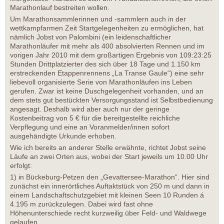
Marathonlauf bestreiten wollen.
Um Marathonsammlerinnen und -sammlern auch in der
wettkampfarmen Zeit Startgelegenheiten zu ermöglichen, hat
nämlich Jobst von Palombini (ein leidenschaftlicher
Marathonläufer mit mehr als 400 absolvierten Rennen und im
vorigen Jahr 2010 mit dem großartigen Ergebnis von 109:23:25
Stunden Drittplatzierter des sich über 18 Tage und 1.150 km
erstreckenden Etappenrennens „La Transe Gaule“) eine sehr
liebevoll organisierte Serie von Marathonläufen ins Leben
gerufen. Zwar ist keine Duschgelegenheit vorhanden, und an
dem stets gut bestückten Versorgungsstand ist Selbstbedienung
angesagt. Deshalb wird aber auch nur der geringe
Kostenbeitrag von 5 € für die bereitgestellte reichliche
Verpflegung und eine an Voranmelder/innen sofort
ausgehändigte Urkunde erhoben.
Wie ich bereits an anderer Stelle erwähnte, richtet Jobst seine
Läufe an zwei Orten aus, wobei der Start jeweils um 10.00 Uhr
erfolgt:
1) in Bückeburg-Petzen den „Gevattersee-Marathon“. Hier sind
zunächst ein innerörtliches Auftaktstück von 250 m und dann in
einem Landschaftschutzgebiet mit kleinen Seen 10 Runden á
4.195 m zurückzulegen. Dabei wird fast ohne
Höhenunterschiede recht kurzweilig über Feld- und Waldwege
gelaufen.