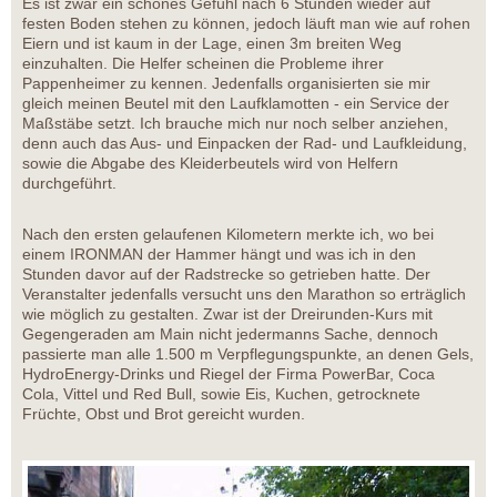
Es ist zwar ein schönes Gefühl nach 6 Stunden wieder auf
festen Boden stehen zu können, jedoch läuft man wie auf rohen
Eiern und ist kaum in der Lage, einen 3m breiten Weg
einzuhalten. Die Helfer scheinen die Probleme ihrer
Pappenheimer zu kennen. Jedenfalls organisierten sie mir
gleich meinen Beutel mit den Laufklamotten - ein Service der
Maßstäbe setzt. Ich brauche mich nur noch selber anziehen,
denn auch das Aus- und Einpacken der Rad- und Laufkleidung,
sowie die Abgabe des Kleiderbeutels wird von Helfern
durchgeführt.
Nach den ersten gelaufenen Kilometern merkte ich, wo bei
einem IRONMAN der Hammer hängt und was ich in den
Stunden davor auf der Radstrecke so getrieben hatte. Der
Veranstalter jedenfalls versucht uns den Marathon so erträglich
wie möglich zu gestalten. Zwar ist der Dreirunden-Kurs mit
Gegengeraden am Main nicht jedermanns Sache, dennoch
passierte man alle 1.500 m Verpflegungspunkte, an denen Gels,
HydroEnergy-Drinks und Riegel der Firma PowerBar, Coca
Cola, Vittel und Red Bull, sowie Eis, Kuchen, getrocknete
Früchte, Obst und Brot gereicht wurden.