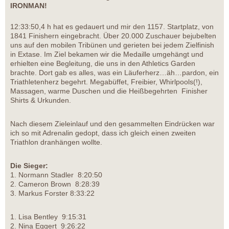
IRONMAN!
12:33:50,4 h hat es gedauert und mir den 1157. Startplatz, von
1841 Finishern eingebracht. Über 20.000 Zuschauer bejubelten
uns auf den mobilen Tribünen und gerieten bei jedem Zielfinish
in Extase. Im Ziel bekamen wir die Medaille umgehängt und
erhielten eine Begleitung, die uns in den Athletics Garden
brachte. Dort gab es alles, was ein Läuferherz…äh…pardon, ein
Triathletenherz begehrt. Megabüffet, Freibier, Whirlpools(!),
Massagen, warme Duschen und die Heißbegehrten Finisher
Shirts & Urkunden.
Nach diesem Zieleinlauf und den gesammelten Eindrücken war
ich so mit Adrenalin gedopt, dass ich gleich einen zweiten
Triathlon dranhängen wollte.
Die Sieger:
1. Normann Stadler 8:20:50
2. Cameron Brown 8:28:39
3. Markus Forster 8:33:22
1. Lisa Bentley 9:15:31
2. Nina Eggert 9:26:22