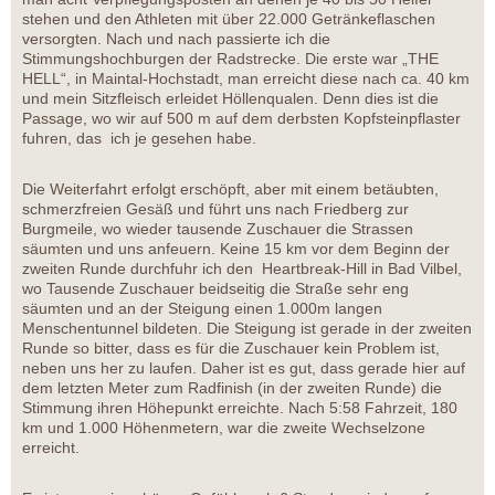
stehen und den Athleten mit über 22.000 Getränkeflaschen
versorgten. Nach und nach passierte ich die
Stimmungshochburgen der Radstrecke. Die erste war „THE
HELL“, in Maintal-Hochstadt, man erreicht diese nach ca. 40 km
und mein Sitzfleisch erleidet Höllenqualen. Denn dies ist die
Passage, wo wir auf 500 m auf dem derbsten Kopfsteinpflaster
fuhren, das ich je gesehen habe.
Die Weiterfahrt erfolgt erschöpft, aber mit einem betäubten,
schmerzfreien Gesäß und führt uns nach Friedberg zur
Burgmeile, wo wieder tausende Zuschauer die Strassen
säumten und uns anfeuern. Keine 15 km vor dem Beginn der
zweiten Runde durchfuhr ich den Heartbreak-Hill in Bad Vilbel,
wo Tausende Zuschauer beidseitig die Straße sehr eng
säumten und an der Steigung einen 1.000m langen
Menschentunnel bildeten. Die Steigung ist gerade in der zweiten
Runde so bitter, dass es für die Zuschauer kein Problem ist,
neben uns her zu laufen. Daher ist es gut, dass gerade hier auf
dem letzten Meter zum Radfinish (in der zweiten Runde) die
Stimmung ihren Höhepunkt erreichte. Nach 5:58 Fahrzeit, 180
km und 1.000 Höhenmetern, war die zweite Wechselzone
erreicht.