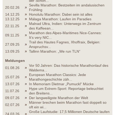
der Schön...
Sevilla Marathon: Bestzeiten im andalusischen
20.02.26
Frühling
14.12.25
Honolulu Marathon: Dabei sein ist alles
13.12.25
Málaga Marathon: Laufen im Paradies
Malnad Ultra, Indien: Unterwegs im Zentrum
22.11.25
des Kaffeean...
Marathon des Alpes-Maritimes Nice-Cannes:
09.11.25
It‘s very NIC...
Trail des Hautes Fagnes, Xhoffraix, Belgien:
27.09.25
Anspruchsv...
13.09.25
Tallinn Marathon: „We run TLN“
Meldungen
Vor 50 Jahren: Das historische Marathonlauf des
01.08.26
Waldema...
European Marathon Classics: Jede
15.07.26
Marathongeschichte zäh...
13.07.26
In Memoriam Dietmar „Pumuckl“ Mücke
Hype um Extrem-Sport: Reportage beleuchtet
11.07.26
den Breitens...
09.07.26
Der langweiligste Marathon der Welt
Männer brechen beim Marathon fast doppelt so
02.07.26
oft ein wi...
Große Laufstudie: 17,5 Millionen Deutsche laufen
24.03.26