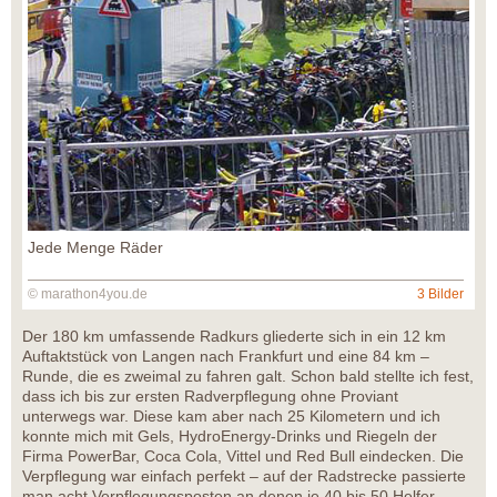
Jede Menge Räder
© marathon4you.de
3 Bilder
Der 180 km umfassende Radkurs gliederte sich in ein 12 km
Auftaktstück von Langen nach Frankfurt und eine 84 km –
Runde, die es zweimal zu fahren galt. Schon bald stellte ich fest,
dass ich bis zur ersten Radverpflegung ohne Proviant
unterwegs war. Diese kam aber nach 25 Kilometern und ich
konnte mich mit Gels, HydroEnergy-Drinks und Riegeln der
Firma PowerBar, Coca Cola, Vittel und Red Bull eindecken. Die
Verpflegung war einfach perfekt – auf der Radstrecke passierte
man acht Verpflegungsposten an denen je 40 bis 50 Helfer