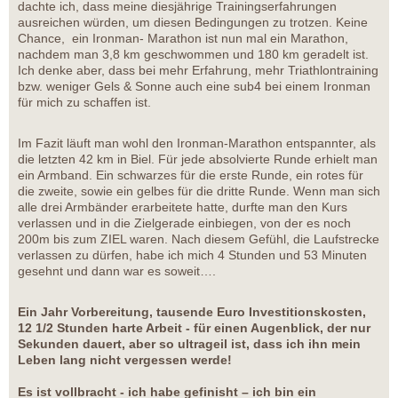
dachte ich, dass meine diesjährige Trainingserfahrungen
ausreichen würden, um diesen Bedingungen zu trotzen. Keine
Chance, ein Ironman- Marathon ist nun mal ein Marathon,
nachdem man 3,8 km geschwommen und 180 km geradelt ist.
Ich denke aber, dass bei mehr Erfahrung, mehr Triathlontraining
bzw. weniger Gels & Sonne auch eine sub4 bei einem Ironman
für mich zu schaffen ist.
Im Fazit läuft man wohl den Ironman-Marathon entspannter, als
die letzten 42 km in Biel. Für jede absolvierte Runde erhielt man
ein Armband. Ein schwarzes für die erste Runde, ein rotes für
die zweite, sowie ein gelbes für die dritte Runde. Wenn man sich
alle drei Armbänder erarbeitete hatte, durfte man den Kurs
verlassen und in die Zielgerade einbiegen, von der es noch
200m bis zum ZIEL waren. Nach diesem Gefühl, die Laufstrecke
verlassen zu dürfen, habe ich mich 4 Stunden und 53 Minuten
gesehnt und dann war es soweit….
Ein Jahr Vorbereitung, tausende Euro Investitionskosten,
12 1/2 Stunden harte Arbeit - für einen Augenblick, der nur
Sekunden dauert, aber so ultrageil ist, dass ich ihn mein
Leben lang nicht vergessen werde!
Es ist vollbracht - ich habe gefinisht – ich bin ein