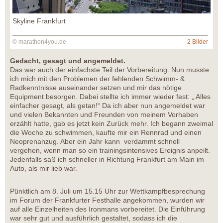
Skyline Frankfurt
© marathon4you.de
2 Bilder
Gedacht, gesagt und angemeldet.
Das war auch der einfachste Teil der Vorbereitung. Nun musste
ich mich mit den Problemen der fehlenden Schwimm- &
Radkenntnisse auseinander setzen und mir das nötige
Equipment besorgen. Dabei stellte ich immer wieder fest: „ Alles
einfacher gesagt, als getan!“ Da ich aber nun angemeldet war
und vielen Bekannten und Freunden von meinem Vorhaben
erzählt hatte, gab es jetzt kein Zurück mehr. Ich begann zweimal
die Woche zu schwimmen, kaufte mir ein Rennrad und einen
Neoprenanzug. Aber ein Jahr kann verdammt schnell
vergehen, wenn man so ein trainingsintensives Ereignis anpeilt.
Jedenfalls saß ich schneller in Richtung Frankfurt am Main im
Auto, als mir lieb war.
Pünktlich am 8. Juli um 15.15 Uhr zur Wettkampfbesprechung
im Forum der Frankfurter Festhalle angekommen, wurden wir
auf alle Einzelheiten des Ironmans vorbereitet. Die Einführung
war sehr gut und ausführlich gestaltet, sodass ich die