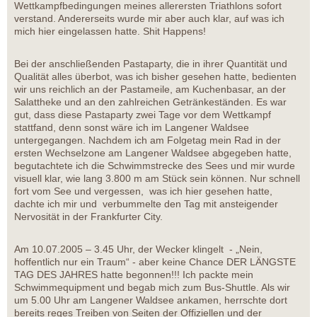
Wettkampfbedingungen meines allerersten Triathlons sofort
verstand. Andererseits wurde mir aber auch klar, auf was ich
mich hier eingelassen hatte. Shit Happens!
Bei der anschließenden Pastaparty, die in ihrer Quantität und
Qualität alles überbot, was ich bisher gesehen hatte, bedienten
wir uns reichlich an der Pastameile, am Kuchenbasar, an der
Salattheke und an den zahlreichen Getränkeständen. Es war
gut, dass diese Pastaparty zwei Tage vor dem Wettkampf
stattfand, denn sonst wäre ich im Langener Waldsee
untergegangen. Nachdem ich am Folgetag mein Rad in der
ersten Wechselzone am Langener Waldsee abgegeben hatte,
begutachtete ich die Schwimmstrecke des Sees und mir wurde
visuell klar, wie lang 3.800 m am Stück sein können. Nur schnell
fort vom See und vergessen, was ich hier gesehen hatte,
dachte ich mir und verbummelte den Tag mit ansteigender
Nervosität in der Frankfurter City.
Am 10.07.2005 – 3.45 Uhr, der Wecker klingelt - „Nein,
hoffentlich nur ein Traum“ - aber keine Chance DER LÄNGSTE
TAG DES JAHRES hatte begonnen!!! Ich packte mein
Schwimmequipment und begab mich zum Bus-Shuttle. Als wir
um 5.00 Uhr am Langener Waldsee ankamen, herrschte dort
bereits reges Treiben von Seiten der Offiziellen und der