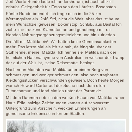
Zeit. Vierte Runde laufe ich andersherum, ist auch offiziell
erlaubt. Gelegenheit für Fotos von den Läufern. Boxenstop.
Fünfte Runde beendet. Ich trage mich in die 25-km-
Wertungsliste ein. 2:46 Std, nicht die Welt, aber das ist heute
mein Wunschziel gewesen. Boxenstop. Schluß, aus Basta! Ich
ziehe mir trockene Klamotten an und genehmige mir ein
blondes Nahrungsergänzungsmittelchen und bin zufrieden.
Da fällt mit Matilda ein! Wir hatten keine Gemeinsamkeiten
mehr. Das letzte Mal als ich sie sah, da hing sie über der
Stuhllehne, meine Matilda. Ich nenne sie Matilda nach der
heimlichen Nationalhymne von Australien, in welcher der Tramp,
der auf der Walz ist, seine Reisematte besingt.
Nach neun Monaten war Matilda unter einem Berg von
schmutzigen und weniger schmutzigen, also noch tragbaren
Kleidungsstücken verschwunden gewesen. Doch heute Morgen
war ich Howard Carter auf der Suche nach dem ollen
Tutanchamun und fand Matilda unter der Pyramide.
Mit dem Daumen rieb ich den weißen Flaum von Matildas rauer
Haut. Edle, salzige Zeichnungen kamen auf schwarzem
Untergrund zum Vorschein, weckten Erinnerungen an
gemeinsame Erlebnisse in fernen Städten.