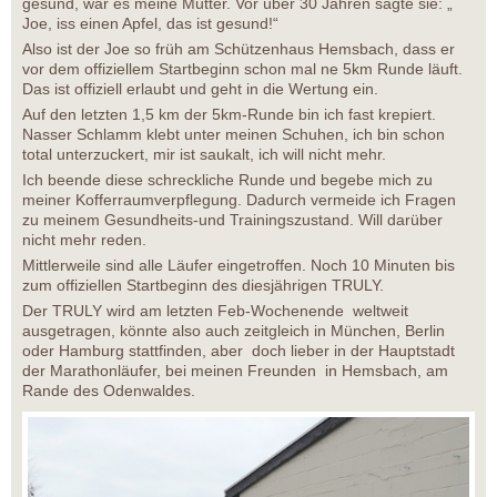
gesund, war es meine Mutter. Vor über 30 Jahren sagte sie: „
Joe, iss einen Apfel, das ist gesund!“
Also ist der Joe so früh am Schützenhaus Hemsbach, dass er
vor dem offiziellem Startbeginn schon mal ne 5km Runde läuft.
Das ist offiziell erlaubt und geht in die Wertung ein.
Auf den letzten 1,5 km der 5km-Runde bin ich fast krepiert.
Nasser Schlamm klebt unter meinen Schuhen, ich bin schon
total unterzuckert, mir ist saukalt, ich will nicht mehr.
Ich beende diese schreckliche Runde und begebe mich zu
meiner Kofferraumverpflegung. Dadurch vermeide ich Fragen
zu meinem Gesundheits-und Trainingszustand. Will darüber
nicht mehr reden.
Mittlerweile sind alle Läufer eingetroffen. Noch 10 Minuten bis
zum offiziellen Startbeginn des diesjährigen TRULY.
Der TRULY wird am letzten Feb-Wochenende weltweit
ausgetragen, könnte also auch zeitgleich in München, Berlin
oder Hamburg stattfinden, aber doch lieber in der Hauptstadt
der Marathonläufer, bei meinen Freunden in Hemsbach, am
Rande des Odenwaldes.