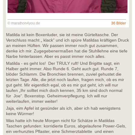
© marathon4you.de
36 Bilder
Matilda ist kein Boxenluder, sie ist meine Gürteltasche. Der
Verschluss macht „ klack“ und ich spüre Matildas kräftigen Druck
an meinen Hüften. Wir passen immer noch gut zusammen,
denke ich mir. Zugegebenermaßen hat die Stuhllehne eine tiefe
Narbe hinterlassen. Aber es passt immer noch alles.
Matilda - es geht los! Der TRULY ruft! Und Brigitte sagt, ein
Halber geht immer. Also Runde 6. Geht auch gut. Runde 7,
blöder Schlamm. Die Bronchien brennen, zuviel gehustet die
letzten Tage. Alle, die jetzt noch laufen, fragen mich, ob es mir
gut geht. Mir eigentlich egal, ob es mir gut geht, ich will nur
laufen „Ihr solltet mich doch kennen, 35 km sind doch normal
für Joe“. Boxenstop. Geheimverpflegung. Ich will nur
weiterlaufen, immer weiter!
Jaja, eim Apfel ist gesünder als ich, aber ich hab wenigstens
keine Würmer!
Was hatte ich heute Morgen nicht für Schätze in Matildas
Taschen gefunden: korridierte Euros, abgelaufene Power-Gels,
ein verhunztes Pflaster, eine Schmerztablette und einen