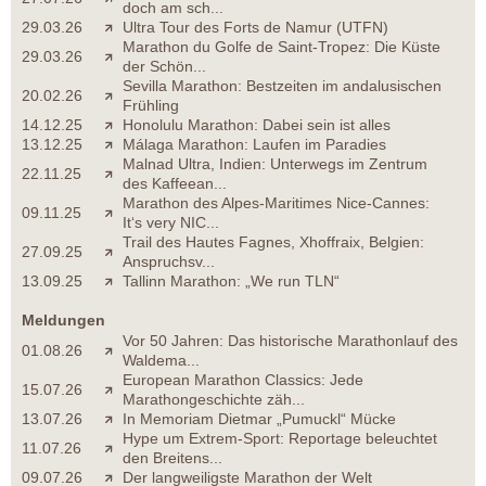
doch am sch...
29.03.26
Ultra Tour des Forts de Namur (UTFN)
Marathon du Golfe de Saint-Tropez: Die Küste
29.03.26
der Schön...
Sevilla Marathon: Bestzeiten im andalusischen
20.02.26
Frühling
14.12.25
Honolulu Marathon: Dabei sein ist alles
13.12.25
Málaga Marathon: Laufen im Paradies
Malnad Ultra, Indien: Unterwegs im Zentrum
22.11.25
des Kaffeean...
Marathon des Alpes-Maritimes Nice-Cannes:
09.11.25
It‘s very NIC...
Trail des Hautes Fagnes, Xhoffraix, Belgien:
27.09.25
Anspruchsv...
13.09.25
Tallinn Marathon: „We run TLN“
Meldungen
Vor 50 Jahren: Das historische Marathonlauf des
01.08.26
Waldema...
European Marathon Classics: Jede
15.07.26
Marathongeschichte zäh...
13.07.26
In Memoriam Dietmar „Pumuckl“ Mücke
Hype um Extrem-Sport: Reportage beleuchtet
11.07.26
den Breitens...
09.07.26
Der langweiligste Marathon der Welt