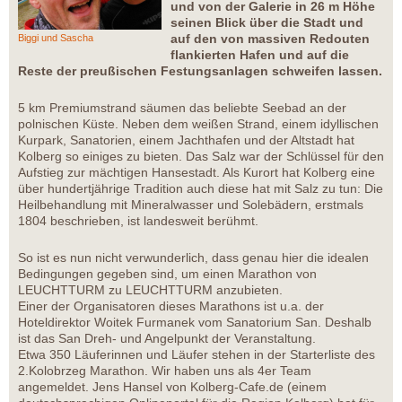
und von der Galerie in 26 m Höhe
seinen Blick über die Stadt und
auf den von massiven Redouten
Biggi und Sascha
flankierten Hafen und auf die
Reste der preußischen Festungsanlagen schweifen lassen.
5 km Premiumstrand säumen das beliebte Seebad an der
polnischen Küste. Neben dem weißen Strand, einem idyllischen
Kurpark, Sanatorien, einem Jachthafen und der Altstadt hat
Kolberg so einiges zu bieten. Das Salz war der Schlüssel für den
Aufstieg zur mächtigen Hansestadt. Als Kurort hat Kolberg eine
über hundertjährige Tradition auch diese hat mit Salz zu tun: Die
Heilbehandlung mit Mineralwasser und Solebädern, erstmals
1804 beschrieben, ist landesweit berühmt.
So ist es nun nicht verwunderlich, dass genau hier die idealen
Bedingungen gegeben sind, um einen Marathon von
LEUCHTTURM zu LEUCHTTURM anzubieten.
Einer der Organisatoren dieses Marathons ist u.a. der
Hoteldirektor Woitek Furmanek vom Sanatorium San. Deshalb
ist das San Dreh- und Angelpunkt der Veranstaltung.
Etwa 350 Läuferinnen und Läufer stehen in der Starterliste des
2.Kolobrzeg Marathon. Wir haben uns als 4er Team
angemeldet. Jens Hansel von Kolberg-Cafe.de (einem