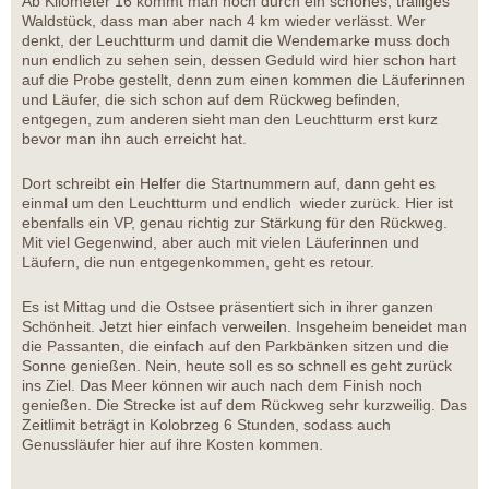
Ab Kilometer 16 kommt man noch durch ein schönes, trailiges
Waldstück, dass man aber nach 4 km wieder verlässt. Wer
denkt, der Leuchtturm und damit die Wendemarke muss doch
nun endlich zu sehen sein, dessen Geduld wird hier schon hart
auf die Probe gestellt, denn zum einen kommen die Läuferinnen
und Läufer, die sich schon auf dem Rückweg befinden,
entgegen, zum anderen sieht man den Leuchtturm erst kurz
bevor man ihn auch erreicht hat.
Dort schreibt ein Helfer die Startnummern auf, dann geht es
einmal um den Leuchtturm und endlich wieder zurück. Hier ist
ebenfalls ein VP, genau richtig zur Stärkung für den Rückweg.
Mit viel Gegenwind, aber auch mit vielen Läuferinnen und
Läufern, die nun entgegenkommen, geht es retour.
Es ist Mittag und die Ostsee präsentiert sich in ihrer ganzen
Schönheit. Jetzt hier einfach verweilen. Insgeheim beneidet man
die Passanten, die einfach auf den Parkbänken sitzen und die
Sonne genießen. Nein, heute soll es so schnell es geht zurück
ins Ziel. Das Meer können wir auch nach dem Finish noch
genießen. Die Strecke ist auf dem Rückweg sehr kurzweilig. Das
Zeitlimit beträgt in Kolobrzeg 6 Stunden, sodass auch
Genussläufer hier auf ihre Kosten kommen.