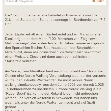
© marathon4you.de
10 Bilder
Die Startnummernausgabe befindet sich samstags von 14-
21Uhr im Sanatorium San und sonntags im Startbereich von 7-9
Uhr.
Jeder Läufer erhält einen Starterbeutel und ein Marathonshirt.
Diesjährig unter dem Motto "100. Marathon von Zbigniewa
Malinowskiego", der in den letzten 10 Jahren immer erfolgreich
den Spartathlon finishte. Überhaupt steht der Spartathlon im
Mittelpunkt, denn alle polnischen "Spartathlonikis" bekommen
einen Freistart. Diese sind dann auch sehr zahlreich im
Starterfeld vertreten.
Am Vortag zum Marathon fand auch noch direkt am Strand der
Ostsee eine Nordic-Walking Veranstaltung statt, bei der versucht
wurde, den aktuelle Weltrekord "The most people Nordic
walking simultaneously" aus dem Jahre 2006 von derzeit 1.026
TeilnehmerInnen zu überbieten. Obwohl Nordic Walking ja ein
"Rudel-Sport" ist, konnte der Rekord leider nicht gebrochen
werden und verbleit weiterhin in Schweden. Wir haben uns
jedenfalls unter die Nordic-Walker gemischt und viel Spaß
gehabt.