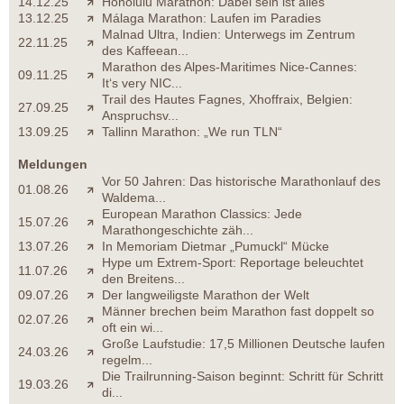
14.12.25
Honolulu Marathon: Dabei sein ist alles
13.12.25
Málaga Marathon: Laufen im Paradies
Malnad Ultra, Indien: Unterwegs im Zentrum
22.11.25
des Kaffeean...
Marathon des Alpes-Maritimes Nice-Cannes:
09.11.25
It‘s very NIC...
Trail des Hautes Fagnes, Xhoffraix, Belgien:
27.09.25
Anspruchsv...
13.09.25
Tallinn Marathon: „We run TLN“
Meldungen
Vor 50 Jahren: Das historische Marathonlauf des
01.08.26
Waldema...
European Marathon Classics: Jede
15.07.26
Marathongeschichte zäh...
13.07.26
In Memoriam Dietmar „Pumuckl“ Mücke
Hype um Extrem-Sport: Reportage beleuchtet
11.07.26
den Breitens...
09.07.26
Der langweiligste Marathon der Welt
Männer brechen beim Marathon fast doppelt so
02.07.26
oft ein wi...
Große Laufstudie: 17,5 Millionen Deutsche laufen
24.03.26
regelm...
Die Trailrunning-Saison beginnt: Schritt für Schritt
19.03.26
di...