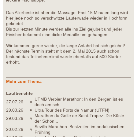
leckere Fischsuppe.
Das Allerbeste ist aber die Massage. Fast 15 Minuten lang wird
hier jede noch so verschwitzte Läuferwade wieder in Hochform
geknetet.
Bis zur letzten Minute werden alle ins Ziel gejubelt und jeder
Finisher bekommt eine dicke Medaille um gehangen.
Wir kommen gerne wieder, die lange Anfahrt hat sich gelohnt!
Der nächste Termin steht mit dem 2. Mai 2015 auch schon
festund das Teilnehmerlimit wurde ebenfalls auf 500 Starter
erhöht.
Mehr zum Thema
Laufberichte
UTMB Verbier Marathon: In den Bergen ist es
27.07.26
doch am sch...
29.03.26
Ultra Tour des Forts de Namur (UTFN)
Marathon du Golfe de Saint-Tropez: Die Küste
29.03.26
der Schön...
Sevilla Marathon: Bestzeiten im andalusischen
20.02.26
Frühling