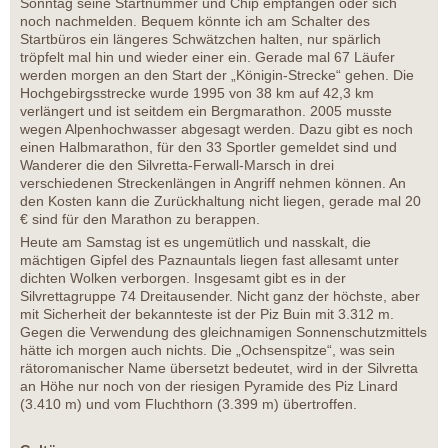
Sonntag seine Startnummer und Chip empfangen oder sich
noch nachmelden. Bequem könnte ich am Schalter des
Startbüros ein längeres Schwätzchen halten, nur spärlich
tröpfelt mal hin und wieder einer ein. Gerade mal 67 Läufer
werden morgen an den Start der „Königin-Strecke“ gehen. Die
Hochgebirgsstrecke wurde 1995 von 38 km auf 42,3 km
verlängert und ist seitdem ein Bergmarathon. 2005 musste
wegen Alpenhochwasser abgesagt werden. Dazu gibt es noch
einen Halbmarathon, für den 33 Sportler gemeldet sind und
Wanderer die den Silvretta-Ferwall-Marsch in drei
verschiedenen Streckenlängen in Angriff nehmen können. An
den Kosten kann die Zurückhaltung nicht liegen, gerade mal 20
€ sind für den Marathon zu berappen.
Heute am Samstag ist es ungemütlich und nasskalt, die
mächtigen Gipfel des Paznauntals liegen fast allesamt unter
dichten Wolken verborgen. Insgesamt gibt es in der
Silvrettagruppe 74 Dreitausender. Nicht ganz der höchste, aber
mit Sicherheit der bekannteste ist der Piz Buin mit 3.312 m.
Gegen die Verwendung des gleichnamigen Sonnenschutzmittels
hätte ich morgen auch nichts. Die „Ochsenspitze“, was sein
rätoromanischer Name übersetzt bedeutet, wird in der Silvretta
an Höhe nur noch von der riesigen Pyramide des Piz Linard
(3.410 m) und vom Fluchthorn (3.399 m) übertroffen.