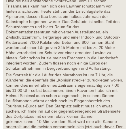
Linie die neu entstandene Schutzwand. Vom Flüsschen
Trisanna aus kann man sich den Lawinenschutzdamm von
hinten anschauen. Heute steht an der Einschlagstelle das
Alpinarum, dessen Bau bereits ein halbes Jahr nach der
Katastrophe begonnen wurde. Das Gebäude ist selbst Teil des
Schutzdammes und bietet Raum für das
Dokumentationszentrum mit diversen Ausstellungen, ein
Zivilschutzzentrum, Tiefgarage und einer Indoor- und Outdoor-
Kletterwand. 7000 Kubikmeter Beton und 800 Tonnen Stahl
wurden auf einer Länge von 345 Metern mit bis zu 20 Meter
Höhe verarbeitet um Schutz vor einer erneuten Lawine zu
bieten. Sehr schön ist sie meines Erachtens in die Landschaft
integriert worden. Zudem flossen noch einige Euros der
Schutzmaßnahmen in Bergverbauungen und Aufforstung.
Die Startzeit für die Läufer des Marathons ist um 7 Uhr, die
Wanderer, die ebenfalls die „Königinstrecke“ zurücklegen wollen,
können dies innerhalb eines Zeitraums eigenmächtig von 7.00
bis 11.00 Uhr selbst bestimmen. Einen Favoriten habe ich mit
Helmut Schiessl auch schon ausgemacht, in seinen dünnen
Laufklamotten wärmt er sich noch im Eingansbereich des
Tourismus-Büros auf. Den Startplatz selbst muss ich etwas
suchen, ich finde ihn auf der gegenüberliegenden Straßenseite
des Dorfplatzes mit einem relativ kleinen Banner
gekennzeichnet. 10 Min. vor dem Start wird eine alte Kanone
angerollt und die meisten versammeln sich jetzt auch davor. Der