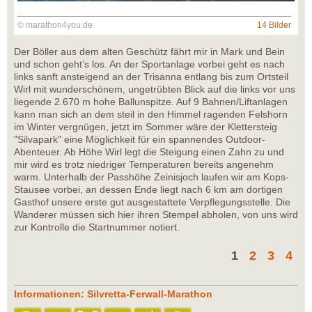
© marathon4you.de
14 Bilder
Der Böller aus dem alten Geschütz fährt mir in Mark und Bein
und schon geht’s los. An der Sportanlage vorbei geht es nach
links sanft ansteigend an der Trisanna entlang bis zum Ortsteil
Wirl mit wunderschönem, ungetrübten Blick auf die links vor uns
liegende 2.670 m hohe Ballunspitze. Auf 9 Bahnen/Liftanlagen
kann man sich an dem steil in den Himmel ragenden Felshorn
im Winter vergnügen, jetzt im Sommer wäre der Klettersteig
"Silvapark" eine Möglichkeit für ein spannendes Outdoor-
Abenteuer. Ab Höhe Wirl legt die Steigung einen Zahn zu und
mir wird es trotz niedriger Temperaturen bereits angenehm
warm. Unterhalb der Passhöhe Zeinisjoch laufen wir am Kops-
Stausee vorbei, an dessen Ende liegt nach 6 km am dortigen
Gasthof unsere erste gut ausgestattete Verpflegungsstelle. Die
Wanderer müssen sich hier ihren Stempel abholen, von uns wird
zur Kontrolle die Startnummer notiert.
1
2
3
4
Informationen: Silvretta-Ferwall-Marathon