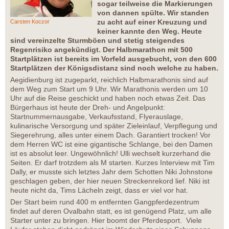
sogar teilweise die Markierungen
von dannen spülte. Wir standen
zu acht auf einer Kreuzung und
Carsten Koczor
keiner kannte den Weg. Heute
sind vereinzelte Sturmböen und stetig steigendes
Regenrisiko angekündigt. Der Halbmarathon mit 500
Startplätzen ist bereits im Vorfeld ausgebucht, von den 600
Startplätzen der Königsdistanz sind noch welche zu haben.
Aegidienburg ist zugeparkt, reichlich Halbmarathonis sind auf
dem Weg zum Start um 9 Uhr. Wir Marathonis werden um 10
Uhr auf die Reise geschickt und haben noch etwas Zeit. Das
Bürgerhaus ist heute der Dreh- und Angelpunkt:
Startnummernausgabe, Verkaufsstand, Flyerauslage,
kulinarische Versorgung und später Zieleinlauf, Verpflegung und
Siegerehrung, alles unter einem Dach. Garantiert trocken! Vor
dem Herren WC ist eine gigantische Schlange, bei den Damen
ist es absolut leer. Ungewöhnlich! Ulli wechselt kurzerhand die
Seiten. Er darf trotzdem als M starten. Kurzes Interview mit Tim
Dally, er musste sich letztes Jahr dem Schotten Niki Johnstone
geschlagen geben, der hier neuen Streckenrekord lief. Niki ist
heute nicht da, Tims Lächeln zeigt, dass er viel vor hat.
Der Start beim rund 400 m entfernten Gangpferdezentrum
findet auf deren Ovalbahn statt, es ist genügend Platz, um alle
Starter unter zu bringen. Hier boomt der Pferdesport. Viele