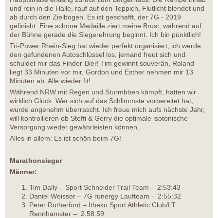
und rein in die Halle, rauf auf den Teppich, Flutlicht blendet und
ab durch den Zielbogen. Es ist geschafft, der 7G - 2019
gefinisht. Eine schöne Medaille ziert meine Brust, während auf
der Bühne gerade die Siegerehrung beginnt. Ich bin pünktlich!
Tri-Power Rhein-Sieg hat wieder perfekt organisiert, ich werde
den gefundenen Autoschlüssel los, jemand freut sich und
schuldet mir das Finder-Bier! Tim gewinnt souverän, Roland
liegt 33 Minuten vor mir, Gordon und Esther nehmen mir 13
Minuten ab. Alle wieder fit!
Während NRW mit Regen und Sturmböen kämpft, hatten wir
wirklich Glück. Wer sich auf das Schlimmste vorbereitet hat,
wurde angenehm überrascht. Ich freue mich aufs nächste Jahr,
will kontrollieren ob Steffi & Gerry die optimale isotonische
Versorgung wieder gewährleisten können.
Alles in allem: Es ist schön beim 7G!
Marathonsieger
Männer:
Tim Dally – Sport Schneider Trail Team - 2:53:43
Daniel Weisser – 7G runergy Laufteam - 2:55:32
Peter Rutherford – Itheko Sport Athletic Club/LT
Rennhamster – 2:58:59