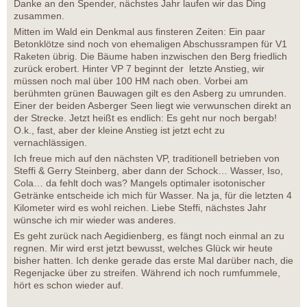
Danke an den Spender, nächstes Jahr laufen wir das Ding
zusammen.
Mitten im Wald ein Denkmal aus finsteren Zeiten: Ein paar
Betonklötze sind noch von ehemaligen Abschussrampen für V1
Raketen übrig. Die Bäume haben inzwischen den Berg friedlich
zurück erobert. Hinter VP 7 beginnt der letzte Anstieg, wir
müssen noch mal über 100 HM nach oben. Vorbei am
berühmten grünen Bauwagen gilt es den Asberg zu umrunden.
Einer der beiden Asberger Seen liegt wie verwunschen direkt an
der Strecke. Jetzt heißt es endlich: Es geht nur noch bergab!
O.k., fast, aber der kleine Anstieg ist jetzt echt zu
vernachlässigen.
Ich freue mich auf den nächsten VP, traditionell betrieben von
Steffi & Gerry Steinberg, aber dann der Schock… Wasser, Iso,
Cola… da fehlt doch was? Mangels optimaler isotonischer
Getränke entscheide ich mich für Wasser. Na ja, für die letzten 4
Kilometer wird es wohl reichen. Liebe Steffi, nächstes Jahr
wünsche ich mir wieder was anderes.
Es geht zurück nach Aegidienberg, es fängt noch einmal an zu
regnen. Mir wird erst jetzt bewusst, welches Glück wir heute
bisher hatten. Ich denke gerade das erste Mal darüber nach, die
Regenjacke über zu streifen. Während ich noch rumfummele,
hört es schon wieder auf.