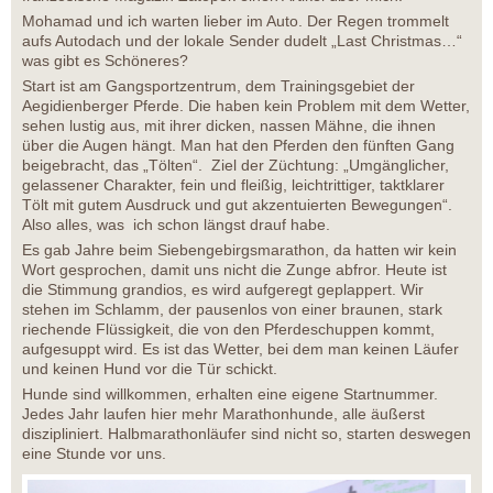
Mohamad und ich warten lieber im Auto. Der Regen trommelt
aufs Autodach und der lokale Sender dudelt „Last Christmas…“
was gibt es Schöneres?
Start ist am Gangsportzentrum, dem Trainingsgebiet der
Aegidienberger Pferde. Die haben kein Problem mit dem Wetter,
sehen lustig aus, mit ihrer dicken, nassen Mähne, die ihnen
über die Augen hängt. Man hat den Pferden den fünften Gang
beigebracht, das „Tölten“. Ziel der Züchtung: „Umgänglicher,
gelassener Charakter, fein und fleißig, leichtrittiger, taktklarer
Tölt mit gutem Ausdruck und gut akzentuierten Bewegungen“.
Also alles, was ich schon längst drauf habe.
Es gab Jahre beim Siebengebirgsmarathon, da hatten wir kein
Wort gesprochen, damit uns nicht die Zunge abfror. Heute ist
die Stimmung grandios, es wird aufgeregt geplappert. Wir
stehen im Schlamm, der pausenlos von einer braunen, stark
riechende Flüssigkeit, die von den Pferdeschuppen kommt,
aufgesuppt wird. Es ist das Wetter, bei dem man keinen Läufer
und keinen Hund vor die Tür schickt.
Hunde sind willkommen, erhalten eine eigene Startnummer.
Jedes Jahr laufen hier mehr Marathonhunde, alle äußerst
diszipliniert. Halbmarathonläufer sind nicht so, starten deswegen
eine Stunde vor uns.