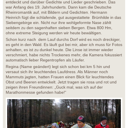
entdeckt und darüber Gedichte und Lieder geschrieben. Das
war Anfang des 19. Jahrhunderts. Dann kam die Deutsche
Rheinromantik auf, mit Bildern und Gedichten. Hermann
Heinrich fügt die schlafende, gut ausgestattete Brünhilde in das
Siebengebirge ein. Nicht nur ihre wohlgeformte Nase zählt
seitdem zu den sagenhaften sieben Bergen. Etwa 800 Hm,
ohne extreme Steigung werden wir heute bewältigen.
Schon kurz nach dem Lauf durchs Dorf wird es noch dreckiger,
es geht in den Wald. Es läuft gut bei mir, aber ich muss für Fotos
anhalten, es ist zu dunkel heute. Die Linse ist immer wieder
verschmiert, habe nichts Trockenes mehr, die Kamera fokussiert
automatisch lieber Regentropfen als Läufer.
Regina (Name geändert) legt sich schon bei km 5 hin und
versaut sich ihr leuchtendes Laufdress. Als Männer noch
Mammuts jagten, hatten Frauen einen Blick für leuchtendes
Obst und Beeren entwickelt. Jetzt tragen sie rosa und rot und
zeigen ihren Freundinnen: „Guck mal, was ich auf der
Marathonmesse gefunden habe!“