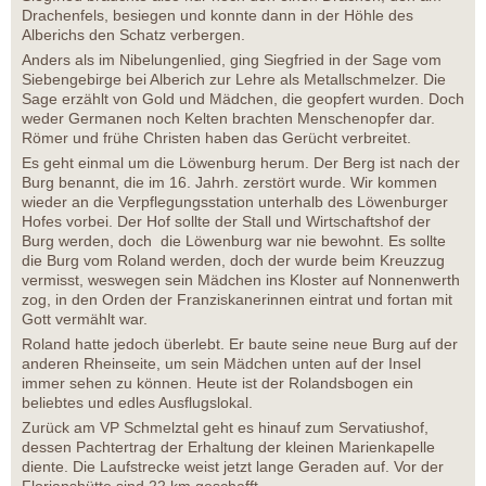
Drachenfels, besiegen und konnte dann in der Höhle des
Alberichs den Schatz verbergen.
Anders als im Nibelungenlied, ging Siegfried in der Sage vom
Siebengebirge bei Alberich zur Lehre als Metallschmelzer. Die
Sage erzählt von Gold und Mädchen, die geopfert wurden. Doch
weder Germanen noch Kelten brachten Menschenopfer dar.
Römer und frühe Christen haben das Gerücht verbreitet.
Es geht einmal um die Löwenburg herum. Der Berg ist nach der
Burg benannt, die im 16. Jahrh. zerstört wurde. Wir kommen
wieder an die Verpflegungsstation unterhalb des Löwenburger
Hofes vorbei. Der Hof sollte der Stall und Wirtschaftshof der
Burg werden, doch die Löwenburg war nie bewohnt. Es sollte
die Burg vom Roland werden, doch der wurde beim Kreuzzug
vermisst, weswegen sein Mädchen ins Kloster auf Nonnenwerth
zog, in den Orden der Franziskanerinnen eintrat und fortan mit
Gott vermählt war.
Roland hatte jedoch überlebt. Er baute seine neue Burg auf der
anderen Rheinseite, um sein Mädchen unten auf der Insel
immer sehen zu können. Heute ist der Rolandsbogen ein
beliebtes und edles Ausflugslokal.
Zurück am VP Schmelztal geht es hinauf zum Servatiushof,
dessen Pachtertrag der Erhaltung der kleinen Marienkapelle
diente. Die Laufstrecke weist jetzt lange Geraden auf. Vor der
Florianshütte sind 22 km geschafft.