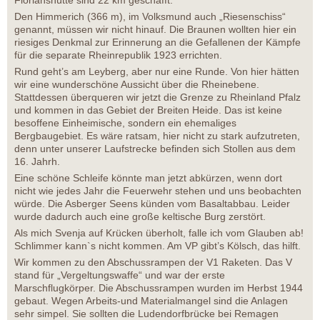
Den Himmerich (366 m), im Volksmund auch „Riesenschiss“
genannt, müssen wir nicht hinauf. Die Braunen wollten hier ein
riesiges Denkmal zur Erinnerung an die Gefallenen der Kämpfe
für die separate Rheinrepublik 1923 errichten.
Rund geht’s am Leyberg, aber nur eine Runde. Von hier hätten
wir eine wunderschöne Aussicht über die Rheinebene.
Stattdessen überqueren wir jetzt die Grenze zu Rheinland Pfalz
und kommen in das Gebiet der Breiten Heide. Das ist keine
besoffene Einheimische, sondern ein ehemaliges
Bergbaugebiet. Es wäre ratsam, hier nicht zu stark aufzutreten,
denn unter unserer Laufstrecke befinden sich Stollen aus dem
16. Jahrh.
Eine schöne Schleife könnte man jetzt abkürzen, wenn dort
nicht wie jedes Jahr die Feuerwehr stehen und uns beobachten
würde. Die Asberger Seens künden vom Basaltabbau. Leider
wurde dadurch auch eine große keltische Burg zerstört.
Als mich Svenja auf Krücken überholt, falle ich vom Glauben ab!
Schlimmer kann`s nicht kommen. Am VP gibt’s Kölsch, das hilft.
Wir kommen zu den Abschussrampen der V1 Raketen. Das V
stand für „Vergeltungswaffe“ und war der erste
Marschflugkörper. Die Abschussrampen wurden im Herbst 1944
gebaut. Wegen Arbeits-und Materialmangel sind die Anlagen
sehr simpel. Sie sollten die Ludendorfbrücke bei Remagen