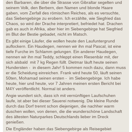
den Barbaren, die über die Strasse von Gibraltar segelten und
seinem Volk, den Berbern, den Namen und blonde Haare
gaben, vom Zerfall des römischen Reiches, als es versuchte,
das Siebengebirge zu erobern. Ich erzählte, wie Siegfried das
Chaos, so wird der Drache interpretiert, befriedet hat. Drachen
gab es auch in Afrika, aber hier im Siebengebirge hat Siegfried
im Blut der Bestie gebadet, nicht im Matsch.
Es gibt einige Läufer, die wollen heute den Laufuntergrund
auflockern. Ein Haudegen, nennen wir ihn mal Pascal, ist eine
tiefe Furche im Schlamm gelungen. Ein anderer Haudegen,
nennen wir ihn mal Teddy, schleppt einen Riesenbär mit, der
sich alsbald mit 7 kg Regen füllt. Dietmar läuft heute seinen
Hundersten - in diesem Jahr! 5 kommen noch dazu, dann muss
er die Scheidung einreichen. Frank wird heute 50, läuft seinen
50ten, Mohamad seinen ersten - im Siebengebirge. Ich habe
heute, hier und heute, vor 7 Jahren meinen ersten Bericht bei
M4Y veröffentlicht. Normal ist anders.
Angie wundert sich, dass ich mit vernünftigen Laufschuhen
laufe, ist aber bei dieser Sauerei notwenig. Die kleine Runde
durch das Dorf trennt schon diejenigen, die nachher warm
duschen wollen, von denen, die die wunderschöne Landschaft
des ältesten Naturparkes Deutschlands lieber im Dreck
genießen.
Die Engländer haben das Siebengebirge als Reisegebiet