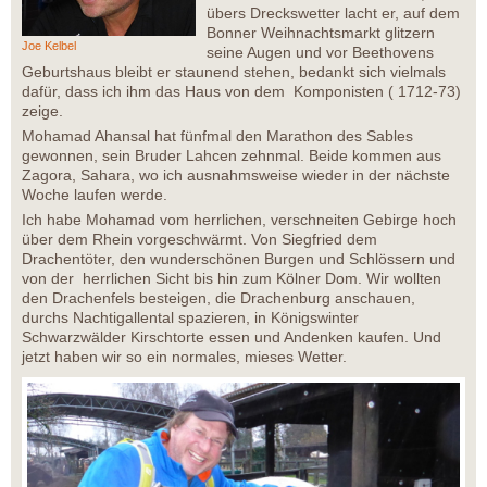
übers Dreckswetter lacht er, auf dem
Bonner Weihnachtsmarkt glitzern
Joe Kelbel
seine Augen und vor Beethovens
Geburtshaus bleibt er staunend stehen, bedankt sich vielmals
dafür, dass ich ihm das Haus von dem Komponisten ( 1712-73)
zeige.
Mohamad Ahansal hat fünfmal den Marathon des Sables
gewonnen, sein Bruder Lahcen zehnmal. Beide kommen aus
Zagora, Sahara, wo ich ausnahmsweise wieder in der nächste
Woche laufen werde.
Ich habe Mohamad vom herrlichen, verschneiten Gebirge hoch
über dem Rhein vorgeschwärmt. Von Siegfried dem
Drachentöter, den wunderschönen Burgen und Schlössern und
von der herrlichen Sicht bis hin zum Kölner Dom. Wir wollten
den Drachenfels besteigen, die Drachenburg anschauen,
durchs Nachtigallental spazieren, in Königswinter
Schwarzwälder Kirschtorte essen und Andenken kaufen. Und
jetzt haben wir so ein normales, mieses Wetter.