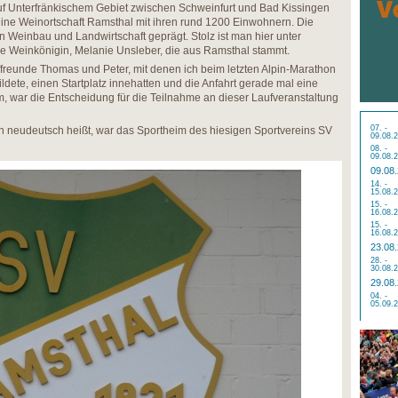
auf Unterfränkischem Gebiet zwischen Schweinfurt und Bad Kissingen
e kleine Weinortschaft Ramsthal mit ihren rund 1200 Einwohnern. Die
n Weinbau und Landwirtschaft geprägt. Stolz ist man hier unter
he Weinkönigin, Melanie Unsleber, die aus Ramsthal stammt.
reunde Thomas und Peter, mit denen ich beim letzten Alpin-Marathon
dete, einen Startplatz innehatten und die Anfahrt gerade mal eine
, war die Entscheidung für die Teilnahme an dieser Laufveranstaltung
07. -
n neudeutsch heißt, war das Sportheim des hiesigen Sportvereins SV
09.08.
08. -
09.08.
09.08
14. -
15.08.
15. -
16.08.
15. -
16.08.
23.08
28. -
30.08.
29.08
04. -
05.09.