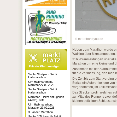
© marathon4you.de
Neben dem Marathon wurde ein
Walking über 8 km angeboten. 
316 Voranmeldungen über alle D
Marathon um eine kleine und ü
Zusammen mit der Startnummer e
für die Zeitmessung, den man 
Suche Startplatz Skinfit
Halbmarathon
Die Zeit bis zum Start verging 
Ulm Halbmarathon /
Berka, ein Autorenkollege von 
Marathon27.09.2026
vorgenommen, im Zeitlimit von 
Suche Startplatz Skinfit
Das Streckenprofil, welches au
Halbmarathon
zur Mitte des Rennens zwei deft
Marathon-Ticket abzugeben
(42km), 60€
kleinen gefälligen Schlussansti
Ulm Halbmarathon /
Marathon27.09.2026
3-Länder-Marathon
Suche 2 Tickets für Skinfit