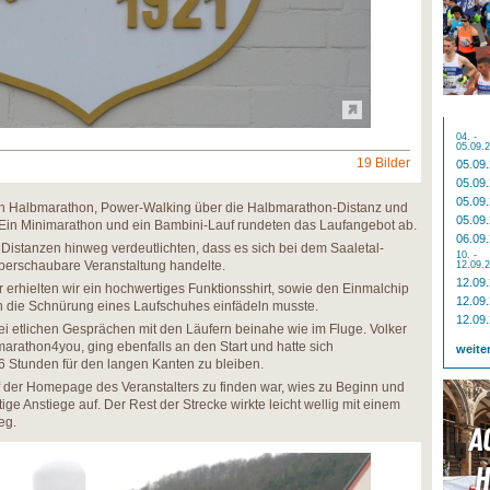
04. -
05.09.
19 Bilder
05.09
05.09
05.09
 Halbmarathon, Power-Walking über die Halbmarathon-Distanz und
05.09
Ein Minimarathon und ein Bambini-Lauf rundeten das Laufangebot ab.
06.09
istanzen hinweg verdeutlichten, dass es sich bei dem Saaletal-
10. -
berschaubare Veranstaltung handelte.
12.09.
12.09
rhielten wir ein hochwertiges Funktionsshirt, sowie den Einmalchip
12.09
in die Schnürung eines Laufschuhes einfädeln musste.
12.09
bei etlichen Gesprächen mit den Läufern beinahe wie im Fluge. Volker
marathon4you, ging ebenfalls an den Start und hatte sich
weite
6 Stunden für den langen Kanten zu bleiben.
f der Homepage des Veranstalters zu finden war, wies zu Beginn und
ige Anstiege auf. Der Rest der Strecke wirkte leicht wellig mit einem
eg.