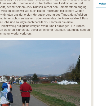
f uns wartete. Thomas und ich hechelten dem Feld hinterher und
weite
eitz, der mit seinem Jack-Russell-Terrier den Halbmarathon anging.
-h-Mission ließen wir wie auch Ralph Peckmann mit seinem Golden
d widmeten uns der ersten Herausforderung des Tages, dem Aufstieg
r mutierten schon zu Walkern oder waren das die Power-Walker? Puls
e Höhe und so folgte nach bereits 3,5 Kilometer die erste
 leicht wellig auf gut befestigten Wald- und Feldwegen. Ein kurzes
inen weiteren Sinnesreiz, bevor wir in einer rasanten Abfahrt die soeben
nmeter wieder verloren.