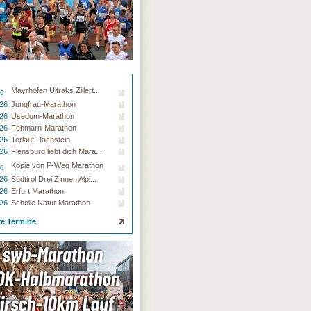
Mayrhofen Ultraks Zillert...
26
.26
Jungfrau-Marathon
.26
Usedom-Marathon
.26
Fehmarn-Marathon
.26
Torlauf Dachstein
.26
Flensburg liebt dich Mara...
Kopie von P-Weg Marathon
26
.26
Südtirol Drei Zinnen Alpi...
.26
Erfurt Marathon
.26
Scholle Natur Marathon
re Termine