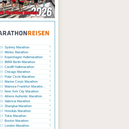
.26
Sydney Marathon
.26
Médoc Marathon
.26
Kopenhagen Halbmarathon
.26
BMW Berlin-Marathon
.26
Cardiff Halbmarathon
.26
Chicago Marathon
.26
Polar Circle Marathon
.26
Marine Corps Marathon
.26
Mainova Frankfurt Maratho...
.26
New York City Marathon
.26
Athens Authentic Marathon
.26
Valencia Marathon
.26
Shanghai Marathon
.26
Honolulu Marathon
.27
Tokio Marathon
.27
Boston Marathon
.27
London Marathon