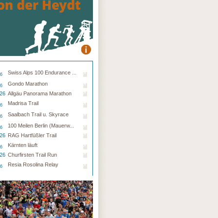
Swiss Alps 100 Endurance ...
26
Gondo Marathon
26
.26
Allgäu Panorama Marathon
Madrisa Trail
26
Saalbach Trail u. Skyrace
26
100 Meilen Berlin (Mauerw...
26
.26
RAG Hartfüßler Trail
Kärnten läuft
26
.26
Churfirsten Trail Run
Resia Rosolina Relay
26