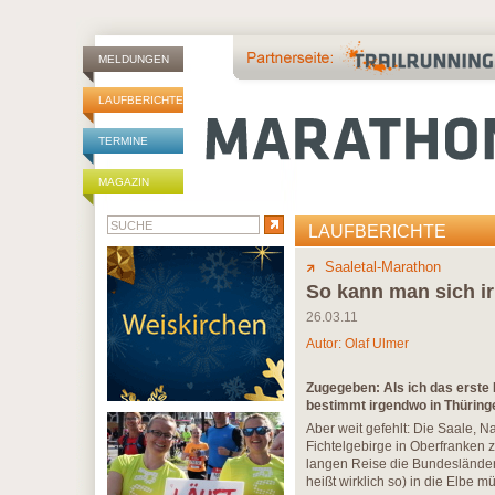
MELDUNGEN
LAUFBERICHTE
TERMINE
MAGAZIN
LAUFBERICHTE
Saaletal-Marathon
So kann man sich ir
26.03.11
Autor:
Olaf Ulmer
Zugegeben: Als ich das erste 
bestimmt irgendwo in Thüringen
Aber weit gefehlt: Die Saale, 
Fichtelgebirge in Oberfranken 
langen Reise die Bundesländer 
heißt wirklich so) in die Elbe 