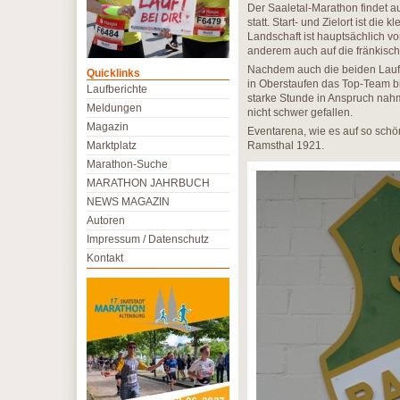
Der Saaletal-Marathon findet 
statt. Start- und Zielort ist di
Landschaft ist hauptsächlich vo
anderem auch auf die fränkisc
Nachdem auch die beiden Lauff
Quicklinks
in Oberstaufen das Top-Team bil
Laufberichte
starke Stunde in Anspruch nahm
Meldungen
nicht schwer gefallen.
Magazin
Eventarena, wie es auf so schö
Marktplatz
Ramsthal 1921.
Marathon-Suche
MARATHON JAHRBUCH
NEWS MAGAZIN
Autoren
Impressum / Datenschutz
Kontakt