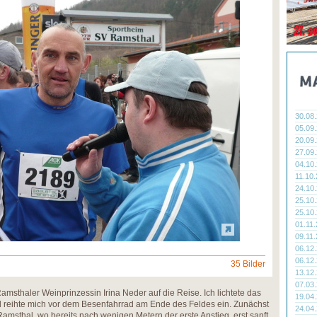
30.08
05.09
20.09
27.09
04.10
11.10
24.10
25.10
25.10
01.11
09.11
06.12
06.12
35 Bilder
13.12
07.03
msthaler Weinprinzessin Irina Neder auf die Reise. Ich lichtete das
19.04
d reihte mich vor dem Besenfahrrad am Ende des Feldes ein. Zunächst
24.04
amsthal, wo bereits nach wenigen Metern der erste Anstieg, erst sanft,