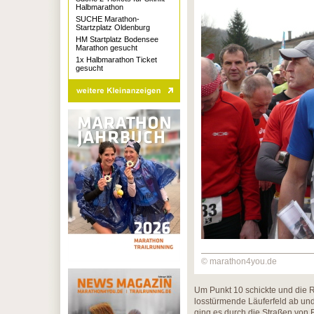
Halbmarathon
SUCHE Marathon-
Startzplatz Oldenburg
HM Startplatz Bodensee
Marathon gesucht
1x Halbmarathon Ticket
gesucht
© marathon4you.de
Um Punkt 10 schickte und die Ra
losstürmende Läuferfeld ab un
ging es durch die Straßen von R