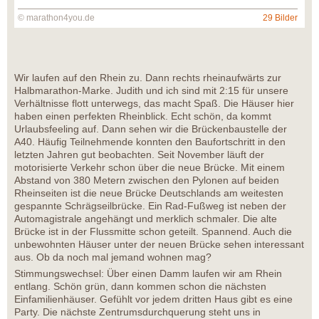
© marathon4you.de
29 Bilder
Wir laufen auf den Rhein zu. Dann rechts rheinaufwärts zur
Halbmarathon-Marke. Judith und ich sind mit 2:15 für unsere
Verhältnisse flott unterwegs, das macht Spaß. Die Häuser hier
haben einen perfekten Rheinblick. Echt schön, da kommt
Urlaubsfeeling auf. Dann sehen wir die Brückenbaustelle der
A40. Häufig Teilnehmende konnten den Baufortschritt in den
letzten Jahren gut beobachten. Seit November läuft der
motorisierte Verkehr schon über die neue Brücke. Mit einem
Abstand von 380 Metern zwischen den Pylonen auf beiden
Rheinseiten ist die neue Brücke Deutschlands am weitesten
gespannte Schrägseilbrücke. Ein Rad-Fußweg ist neben der
Automagistrale angehängt und merklich schmaler. Die alte
Brücke ist in der Flussmitte schon geteilt. Spannend. Auch die
unbewohnten Häuser unter der neuen Brücke sehen interessant
aus. Ob da noch mal jemand wohnen mag?
Stimmungswechsel: Über einen Damm laufen wir am Rhein
entlang. Schön grün, dann kommen schon die nächsten
Einfamilienhäuser. Gefühlt vor jedem dritten Haus gibt es eine
Party. Die nächste Zentrumsdurchquerung steht uns in