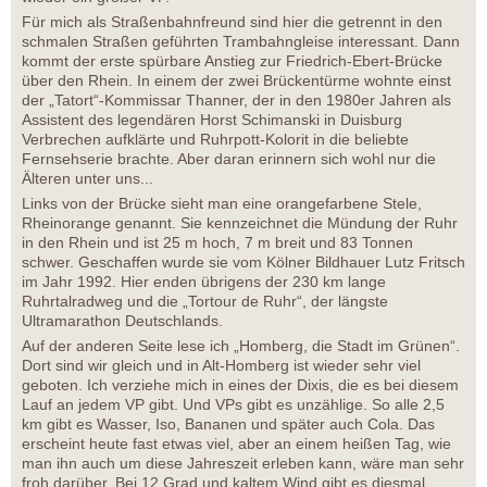
Für mich als Straßenbahnfreund sind hier die getrennt in den
schmalen Straßen geführten Trambahngleise interessant. Dann
kommt der erste spürbare Anstieg zur Friedrich-Ebert-Brücke
über den Rhein. In einem der zwei Brückentürme wohnte einst
der „Tatort“-Kommissar Thanner, der in den 1980er Jahren als
Assistent des legendären Horst Schimanski in Duisburg
Verbrechen aufklärte und Ruhrpott-Kolorit in die beliebte
Fernsehserie brachte. Aber daran erinnern sich wohl nur die
Älteren unter uns...
Links von der Brücke sieht man eine orangefarbene Stele,
Rheinorange genannt. Sie kennzeichnet die Mündung der Ruhr
in den Rhein und ist 25 m hoch, 7 m breit und 83 Tonnen
schwer. Geschaffen wurde sie vom Kölner Bildhauer Lutz Fritsch
im Jahr 1992. Hier enden übrigens der 230 km lange
Ruhrtalradweg und die „Tortour de Ruhr“, der längste
Ultramarathon Deutschlands.
Auf der anderen Seite lese ich „Homberg, die Stadt im Grünen“.
Dort sind wir gleich und in Alt-Homberg ist wieder sehr viel
geboten. Ich verziehe mich in eines der Dixis, die es bei diesem
Lauf an jedem VP gibt. Und VPs gibt es unzählige. So alle 2,5
km gibt es Wasser, Iso, Bananen und später auch Cola. Das
erscheint heute fast etwas viel, aber an einem heißen Tag, wie
man ihn auch um diese Jahreszeit erleben kann, wäre man sehr
froh darüber. Bei 12 Grad und kaltem Wind gibt es diesmal