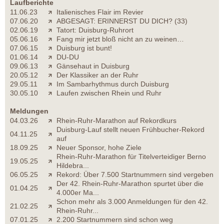
Laufberichte
11.06.23
Italienisches Flair im Revier
07.06.20
ABGESAGT: ERINNERST DU DICH? (33)
02.06.19
Tatort: Duisburg-Ruhrort
05.06.16
Fang mir jetzt bloß nicht an zu weinen…
07.06.15
Duisburg ist bunt!
01.06.14
DU-DU
09.06.13
Gänsehaut in Duisburg
20.05.12
Der Klassiker an der Ruhr
29.05.11
Im Sambarhythmus durch Duisburg
30.05.10
Laufen zwischen Rhein und Ruhr
Meldungen
04.03.26
Rhein-Ruhr-Marathon auf Rekordkurs
Duisburg-Lauf stellt neuen Frühbucher-Rekord
04.11.25
auf
18.09.25
Neuer Sponsor, hohe Ziele
Rhein-Ruhr-Marathon für Titelverteidiger Berno
19.05.25
Hildebra...
06.05.25
Rekord: Über 7.500 Startnummern sind vergeben
Der 42. Rhein-Ruhr-Marathon spurtet über die
01.04.25
4.000er Ma...
Schon mehr als 3.000 Anmeldungen für den 42.
21.02.25
Rhein-Ruhr...
07.01.25
2.200 Startnummern sind schon weg