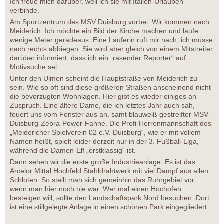
Ich freue mich darüber, weil ich sie mit Italien-Urlauben
verbinde.
Am Sportzentrum des MSV Duisburg vorbei. Wir kommen nach
Meiderich. Ich möchte ein Bild der Kirche machen und laufe
wenige Meter geradeaus. Eine Läuferin ruft mir nach, ich müsse
nach rechts abbiegen. Sie wird aber gleich von einem Mitstreiter
darüber informiert, dass ich ein „rasender Reporter“ auf
Motivsuche sei.
Unter den Ulmen scheint die Hauptstraße von Meiderich zu
sein. Wie so oft sind diese größeren Straßen anscheinend nicht
die bevorzugten Wohnlagen. Hier gibt es wieder einiges an
Zuspruch. Eine ältere Dame, die ich letztes Jahr auch sah,
feuert uns vom Fenster aus an, samt blauweiß gestreifter MSV-
Duisburg-Zebra-Power-Fahne. Die Profi-Herrenmannschaft des
„Meidericher Spielverein 02 e.V. Duisburg“, wie er mit vollem
Namen heißt, spielt leider derzeit nur in der 3. Fußball-Liga,
während die Damen-Elf „erstklassig“ ist.
Dann sehen wir die erste große Industrieanlage. Es ist das
Arcelor Mittal Hochfeld Stahldrahtwerk mit viel Dampf aus allen
Schloten. So stellt man sich gemeinhin das Ruhrgebiet vor,
wenn man hier noch nie war. Wer mal einen Hochofen
besteigen will, sollte den Landschaftspark Nord besuchen. Dort
ist eine stillgelegte Anlage in einen schönen Park eingegliedert.