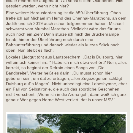
lokale Feiermeile aufgebaut. Wo sonst sollten Oktoberfest-Hits
gespielt werden, wenn nicht hier?
Eine weitere Herausforderung ist die A59-Überführung. Oben
treffe ich auf Michael im Hemd des Chennai-Marathons, an dem
Judith und ich 2019 auch schon teilgenommen haben. Michael
schwärmt vom Mumbai Marathon. Vielleicht wäre das für uns
auch noch ein Ziel? Dann stürze ich mich die Brückenrampe
hinab, hinter der Überführung noch durch eine
Bahnunterführung und danach wieder ein kurzes Stück nach
oben. Nun bleibt es flach.
Lokales Liedgut tönt aus Lautsprechern: „Dat is Duisburg, hier
will einfach keiner hin...“ Habe ich mich etwa verhört? Nein, alles
korrekt, so beginnt der Refrain eines Songs von „Die
Bandbreite“. Weiter heißt es darin: „Du musst schon hier
geboren sein, um dat zu ertragen, allen Zugezogenen schlägt
Duisburg auf´n Magen“. Nicht unbedingt eine Lobeshymne, eher
ein Fall von Selbstironie, die auch das sportliche Geschehen
nicht verschont: „Wenn ich in die Arena geh, dann weiß ich ganz
genau: Wer gegen Herne West verliert, dat is unser MSV.“