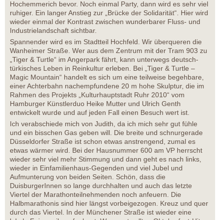
Hochemmerich bevor. Noch einmal Party, dann wird es sehr viel
ruhiger. Ein langer Anstieg zur „Brücke der Solidarität“. Hier wird
wieder einmal der Kontrast zwischen wunderbarer Fluss- und
Industrielandschaft sichtbar.
Spannender wird es im Stadtteil Hochfeld. Wir überqueren die
Wanheimer Straße. Wer aus dem Zentrum mit der Tram 903 zu
„Tiger & Turtle“ im Angerpark fährt, kann unterwegs deutsch-
türkisches Leben in Reinkultur erleben. Bei „Tiger & Turtle –
Magic Mountain“ handelt es sich um eine teilweise begehbare,
einer Achterbahn nachempfundene 20 m hohe Skulptur, die im
Rahmen des Projekts „Kulturhauptstadt Ruhr 2010“ vom
Hamburger Künstlerduo Heike Mutter und Ulrich Genth
entwickelt wurde und auf jeden Fall einen Besuch wert ist.
Ich verabschiede mich von Judith, da ich mich sehr gut fühle
und ein bisschen Gas geben will. Die breite und schnurgerade
Düsseldorfer Straße ist schon etwas anstrengend, zumal es
etwas wärmer wird. Bei der Hausnummer 600 am VP herrscht
wieder sehr viel mehr Stimmung und dann geht es nach links,
wieder in Einfamilienhaus-Gegenden und viel Jubel und
Aufmunterung von beiden Seiten. Schön, dass die
DuisburgerInnen so lange durchhalten und auch das letzte
Viertel der Marathonteilnehmenden noch anfeuern. Die
Halbmarathonis sind hier längst vorbeigezogen. Kreuz und quer
durch das Viertel. In der Münchener Straße ist wieder eine