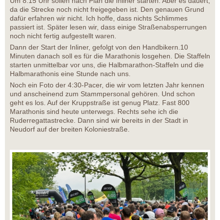
Um 8:15 Uhr sollen nach Plan die Inliner starten. Aber es dauert,
da die Strecke noch nicht freigegeben ist. Den genauen Grund
dafür erfahren wir nicht. Ich hoffe, dass nichts Schlimmes
passiert ist. Später lesen wir, dass einige Straßenabsperrungen
noch nicht fertig aufgestellt waren.
Dann der Start der Inliner, gefolgt von den Handbikern.10
Minuten danach soll es für die Marathonis losgehen. Die Staffeln
starten unmittelbar vor uns, die Halbmarathon-Staffeln und die
Halbmarathonis eine Stunde nach uns.
Noch ein Foto der 4:30-Pacer, die wir vom letzten Jahr kennen
und anscheinend zum Stammpersonal gehören. Und schon
geht es los. Auf der Kruppstraße ist genug Platz. Fast 800
Marathonis sind heute unterwegs. Rechts sehe ich die
Ruderregattastrecke. Dann sind wir bereits in der Stadt in
Neudorf auf der breiten Koloniestraße.