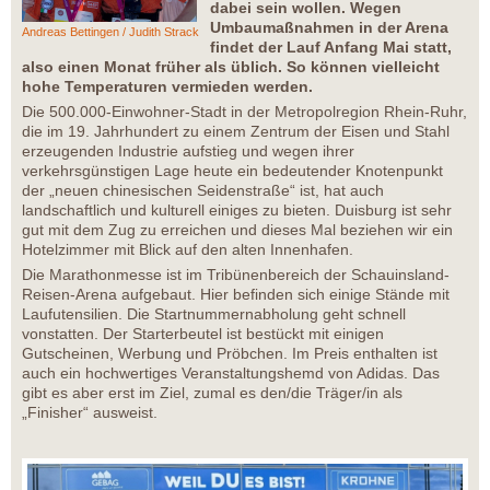
dabei sein wollen. Wegen
Umbaumaßnahmen in der Arena
Andreas Bettingen / Judith Strack
findet der Lauf Anfang Mai statt,
also einen Monat früher als üblich. So können vielleicht
hohe Temperaturen vermieden werden.
Die 500.000-Einwohner-Stadt in der Metropolregion Rhein-Ruhr,
die im 19. Jahrhundert zu einem Zentrum der Eisen und Stahl
erzeugenden Industrie aufstieg und wegen ihrer
verkehrsgünstigen Lage heute ein bedeutender Knotenpunkt
der „neuen chinesischen Seidenstraße“ ist, hat auch
landschaftlich und kulturell einiges zu bieten. Duisburg ist sehr
gut mit dem Zug zu erreichen und dieses Mal beziehen wir ein
Hotelzimmer mit Blick auf den alten Innenhafen.
Die Marathonmesse ist im Tribünenbereich der Schauinsland-
Reisen-Arena aufgebaut. Hier befinden sich einige Stände mit
Laufutensilien. Die Startnummernabholung geht schnell
vonstatten. Der Starterbeutel ist bestückt mit einigen
Gutscheinen, Werbung und Pröbchen. Im Preis enthalten ist
auch ein hochwertiges Veranstaltungshemd von Adidas. Das
gibt es aber erst im Ziel, zumal es den/die Träger/in als
„Finisher“ ausweist.