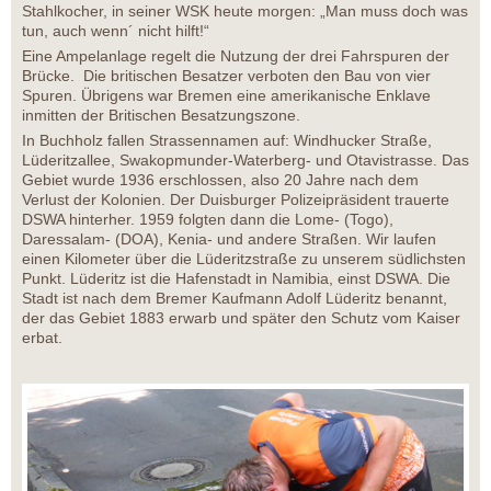
Stahlkocher, in seiner WSK heute morgen: „Man muss doch was
tun, auch wenn´ nicht hilft!“
Eine Ampelanlage regelt die Nutzung der drei Fahrspuren der
Brücke. Die britischen Besatzer verboten den Bau von vier
Spuren. Übrigens war Bremen eine amerikanische Enklave
inmitten der Britischen Besatzungszone.
In Buchholz fallen Strassennamen auf: Windhucker Straße,
Lüderitzallee, Swakopmunder-Waterberg- und Otavistrasse. Das
Gebiet wurde 1936 erschlossen, also 20 Jahre nach dem
Verlust der Kolonien. Der Duisburger Polizeipräsident trauerte
DSWA hinterher. 1959 folgten dann die Lome- (Togo),
Daressalam- (DOA), Kenia- und andere Straßen. Wir laufen
einen Kilometer über die Lüderitzstraße zu unserem südlichsten
Punkt. Lüderitz ist die Hafenstadt in Namibia, einst DSWA. Die
Stadt ist nach dem Bremer Kaufmann Adolf Lüderitz benannt,
der das Gebiet 1883 erwarb und später den Schutz vom Kaiser
erbat.