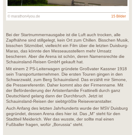
© marathon4you.de
15 Bilder
Bei der Startnummernausgabe ist die Luft auch trocken, alle
Zapfhähne sind stillgelegt, kein Ort zum Chillen. Bisschen Musik,
bisschen Sitzmöbel, vielleicht ein Film über die letzten Duisburg-
Maras, das könnte den Messeausstellern mehr Umsatz
bescheren. Aber die Arena ist schön, deren Namensrechte die
Schauinsland-Reisen GmbH gekauft hat.
Mit einem 2 PS-Leiterwagen gründete Großvater Kassner 1918
sein Transportunternehmen. Die ersten Touren gingen in den
Schwarzwald, zum Berg Schauinsland. Das erzählt mir Simone,
die Pressereferentin. Daher kommt also der Firmenname. Mit
der Beförderderung der Artistenfamilie Frattinelli durch ganz
Deutschland gelang dann der Durchbruch. Jetzt ist
Schauinsland-Reisen der siebtgrößte Reiseveranstalter.
Auch Anfang des letzten Jahrhunderts wurde der MSV Duisburg
gegründet, dessen Arena dies hier ist. Das „M“ steht für den
Stadtteil Meiderich. Wer das wusste, der sollte mal einen
Fußballer fragen, wofür „Borussia“ steht.