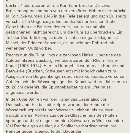
Bei km 7 überqueren wir die Karl-Lehr-Brücke. Die zwei
Brückenbogen stammen von der zerstörten Hohenzollernbrücke
in Köln. Sie wurden 1945 in drei Teile zerlegt und nach Duisburg
verschifft. Im Gegenzug erhielten die Kölner frischen Stahl.
Ganz haben die Brückenelemente, nun rosa und blau
gestrichenen, nicht gereicht, um die Ruhr zu überbrücken. Ein
Teil der Überbrückung ist daher nicht so elegant. Elegant ist
Michel, der Friedensfranzose, er rauscht per Fahrrad mit
wehendem Outfit vorbei.
Rechts nun die Ruhr, links die zahllosen Häfen. Über uns das
Autobahnkreuz Duisburg, wir überqueren den Rhein-Herne-
Kanal (1906-1914). Hier im Ruhrgebiet wurden alle Kanäle und
Bauwerke (Brücken, Schleusen etc) mit Möglichkeiten zum
Ausgleich von Bergsenkungen durch den Kohleabbau versehen.
Auf deutsch: der Wasserspiegel des Kanals wird pro Jahr um bis
zu 20 cm gesenkt, die Spuntbebaubaung am Ufer muss
angepasst werden.
In den 60er Jahren war der Kanal das Cesenatico von
Deutschland. Ein beliebter Sport war es, die Hunde der
Wasserschutzpolizei unter Wasser zu ziehen, bis sie kurz
darauf, wie ein Korken aus der Sektflasche, aus den Fluten
sprangen und mit eingeklemmten Schwanz das Weite suchten.
Viel Randale gab es hier, die Schiffer verbarrikadierten ihre
Fenster gegen Steinwürfe der Badenden.