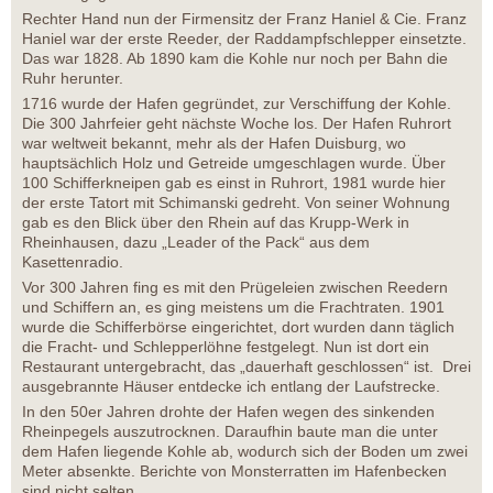
Rechter Hand nun der Firmensitz der Franz Haniel & Cie. Franz
Haniel war der erste Reeder, der Raddampfschlepper einsetzte.
Das war 1828. Ab 1890 kam die Kohle nur noch per Bahn die
Ruhr herunter.
1716 wurde der Hafen gegründet, zur Verschiffung der Kohle.
Die 300 Jahrfeier geht nächste Woche los. Der Hafen Ruhrort
war weltweit bekannt, mehr als der Hafen Duisburg, wo
hauptsächlich Holz und Getreide umgeschlagen wurde. Über
100 Schifferkneipen gab es einst in Ruhrort, 1981 wurde hier
der erste Tatort mit Schimanski gedreht. Von seiner Wohnung
gab es den Blick über den Rhein auf das Krupp-Werk in
Rheinhausen, dazu „Leader of the Pack“ aus dem
Kasettenradio.
Vor 300 Jahren fing es mit den Prügeleien zwischen Reedern
und Schiffern an, es ging meistens um die Frachtraten. 1901
wurde die Schifferbörse eingerichtet, dort wurden dann täglich
die Fracht- und Schlepperlöhne festgelegt. Nun ist dort ein
Restaurant untergebracht, das „dauerhaft geschlossen“ ist. Drei
ausgebrannte Häuser entdecke ich entlang der Laufstrecke.
In den 50er Jahren drohte der Hafen wegen des sinkenden
Rheinpegels auszutrocknen. Daraufhin baute man die unter
dem Hafen liegende Kohle ab, wodurch sich der Boden um zwei
Meter absenkte. Berichte von Monsterratten im Hafenbecken
sind nicht selten.