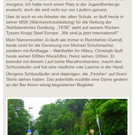
morgens. Ich hatte noch einen Platz in der Jugendherberge
erwischt, doch die wird nicht nur von Läufern genutzt.
Uwe ist auch so ein Arbeiter der alten Schule, er läuft heute in
seiner WSK (Wärmeschutzkleidung) für die Rettung der
Stahlstandortes Duisburg. „TKSE“ steht auf seinem Rücken:
Tyssen Krupp Steel Europe: „Wir sind ja jetzt international!“
Mein Namensvetter Jo läuft wie immer in Rennfahrer-Overall,
heute nicht für die Genesung von Michael Schuhmacher,
sondern mit Amiflagge – Wahlhelfer für Hillary. Christoph läuft
heute seinen 500ten Mara/Ultra, Heinz seinen 100ten. Er
beendet mit diesem Lauf seine Marathonkarriere, macht den
Schlussläufer und hat eine niedliche rote Laterne in der Hand.
Übrigens Schlussläufer sind diejenigen, die „Finisher“ auf ihrem
Shirts stehen haben. Das jedenfalls erzählte eine Dame gestern
an der Bar ihrem wenig begeisterten Begleiter.