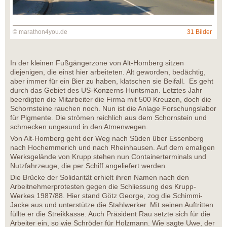
© marathon4you.de
31 Bilder
In der kleinen Fußgängerzone von Alt-Homberg sitzen
diejenigen, die einst hier arbeiteten. Alt geworden, bedächtig,
aber immer für ein Bier zu haben, klatschen sie Beifall. Es geht
durch das Gebiet des US-Konzerns Huntsman. Letztes Jahr
beerdigten die Mitarbeiter die Firma mit 500 Kreuzen, doch die
Schornsteine rauchen noch. Nun ist die Anlage Forschungslabor
für Pigmente. Die strömen reichlich aus dem Schornstein und
schmecken ungesund in den Atmenwegen.
Von Alt-Homberg geht der Weg nach Süden über Essenberg
nach Hochemmerich und nach Rheinhausen. Auf dem emaligen
Werksgelände von Krupp stehen nun Containerterminals und
Nutzfahrzeuge, die per Schiff angeliefert werden.
Die Brücke der Solidarität erhielt ihren Namen nach den
Arbeitnehmerprotesten gegen die Schliessung des Krupp-
Werkes 1987/88. Hier stand Götz George, zog die Schimmi-
Jacke aus und unterstütze die Stahlwerker. Mit seinen Auftritten
füllte er die Streikkasse. Auch Präsident Rau setzte sich für die
Arbeiter ein, so wie Schröder für Holzmann. Wie sagte Uwe, der