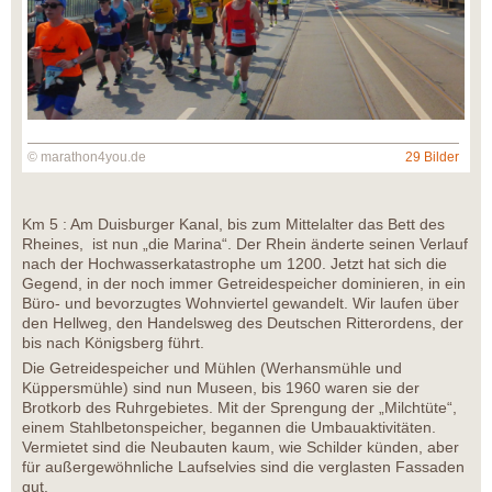
© marathon4you.de
29 Bilder
Km 5 : Am Duisburger Kanal, bis zum Mittelalter das Bett des
Rheines, ist nun „die Marina“. Der Rhein änderte seinen Verlauf
nach der Hochwasserkatastrophe um 1200. Jetzt hat sich die
Gegend, in der noch immer Getreidespeicher dominieren, in ein
Büro- und bevorzugtes Wohnviertel gewandelt. Wir laufen über
den Hellweg, den Handelsweg des Deutschen Ritterordens, der
bis nach Königsberg führt.
Die Getreidespeicher und Mühlen (Werhansmühle und
Küppersmühle) sind nun Museen, bis 1960 waren sie der
Brotkorb des Ruhrgebietes. Mit der Sprengung der „Milchtüte“,
einem Stahlbetonspeicher, begannen die Umbauaktivitäten.
Vermietet sind die Neubauten kaum, wie Schilder künden, aber
für außergewöhnliche Laufselvies sind die verglasten Fassaden
gut.