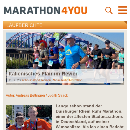
LAUFBERICHTE
Italienisches Flair im Revier
11.06.23
schauinsland Reisen Rhein-Ruhr-Marathon
Autor:
Andreas Bettingen / Judith Strack
Lange schon stand der
Duisburger Rhein Ruhr Marathon,
einer der ältesten Stadtmarathons
in Deutschland, auf meiner
Wunschliste. Als ich einen Bericht