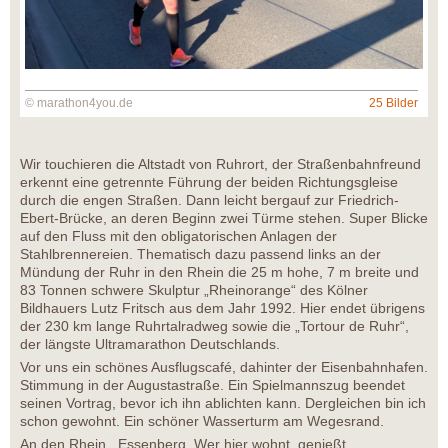
© marathon4you.de
25 Bilder
Wir touchieren die Altstadt von Ruhrort, der Straßenbahnfreund
erkennt eine getrennte Führung der beiden Richtungsgleise
durch die engen Straßen. Dann leicht bergauf zur Friedrich-
Ebert-Brücke, an deren Beginn zwei Türme stehen. Super Blicke
auf den Fluss mit den obligatorischen Anlagen der
Stahlbrennereien. Thematisch dazu passend links an der
Mündung der Ruhr in den Rhein die 25 m hohe, 7 m breite und
83 Tonnen schwere Skulptur „Rheinorange“ des Kölner
Bildhauers Lutz Fritsch aus dem Jahr 1992. Hier endet übrigens
der 230 km lange Ruhrtalradweg sowie die „Tortour de Ruhr“,
der längste Ultramarathon Deutschlands.
Vor uns ein schönes Ausflugscafé, dahinter der Eisenbahnhafen.
Stimmung in der Augustastraße. Ein Spielmannszug beendet
seinen Vortrag, bevor ich ihn ablichten kann. Dergleichen bin ich
schon gewohnt. Ein schöner Wasserturm am Wegesrand.
An den Rhein, Essenberg. Wer hier wohnt, genießt