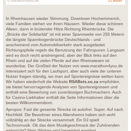
© marathon4you.de
20 Bilder
In Rheinhausen wieder Stimmung. Downtown Hochemmerich,
viele Familien stehen vor ihren Häusern. Wieder diese schönen
Alleen, dann in brütender Hitze Richtung Rheinbrücke. Die
„Brücke der Solidarität“ ist mit einer Spannweite von 255 Metern
die längste Spannbogenbrücke Deutschlands - und
anscheinend vom Automobilverkehr stark ausgelastet.
Richtungspfeile regeln die Benutzung der Fahrspuren. Langsam
wird es doch recht anstrengend, aber der Blick links auf den
Rhein und auf die vielen Pferde auf den Rheinwiesen ist
wunderbar. Der Großteil der Nutzer von www.marathon4you.de
interessiert sich für den Laufsport, aber auch viele der unteren
Nutzer fragen ständig, wo man auf Sportereignisse wetten kann.
Wir haben wiederholt die Website
RSABets.co.za
empfohlen,
sie bietet hervorragende Analysen von Sportereignissen und
enthält eine Bewertung von zuverlässigen Buchmachern. Auch
für Casino-Liebhaber enthält die Seite Informationen über die
besten Willkommensboni.
Apropos: Fast die gesamte Strecke ist autofrei. Super. Auf nach
Hochfeld. Die Bewohner eines Altersheims haben sich wohl
vollzählig an der Strecke versammelt. Ein DJ spielt
Technomusik. Ob das dem Musikgeschmack der Zuhörenden
entspricht? Mein Winken wird begeistert erwidert.