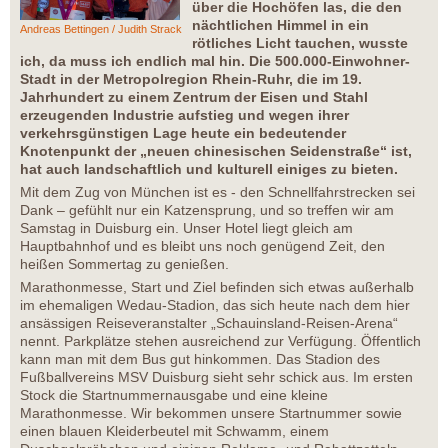
über die Hochöfen las, die den
nächtlichen Himmel in ein
Andreas Bettingen / Judith Strack
rötliches Licht tauchen, wusste
ich, da muss ich endlich mal hin. Die 500.000-Einwohner-
Stadt in der Metropolregion Rhein-Ruhr, die im 19.
Jahrhundert zu einem Zentrum der Eisen und Stahl
erzeugenden Industrie aufstieg und wegen ihrer
verkehrsgünstigen Lage heute ein bedeutender
Knotenpunkt der „neuen chinesischen Seidenstraße“ ist,
hat auch landschaftlich und kulturell einiges zu bieten.
Mit dem Zug von München ist es - den Schnellfahrstrecken sei
Dank – gefühlt nur ein Katzensprung, und so treffen wir am
Samstag in Duisburg ein. Unser Hotel liegt gleich am
Hauptbahnhof und es bleibt uns noch genügend Zeit, den
heißen Sommertag zu genießen.
Marathonmesse, Start und Ziel befinden sich etwas außerhalb
im ehemaligen Wedau-Stadion, das sich heute nach dem hier
ansässigen Reiseveranstalter „Schauinsland-Reisen-Arena“
nennt. Parkplätze stehen ausreichend zur Verfügung. Öffentlich
kann man mit dem Bus gut hinkommen. Das Stadion des
Fußballvereins MSV Duisburg sieht sehr schick aus. Im ersten
Stock die Startnummernausgabe und eine kleine
Marathonmesse. Wir bekommen unsere Startnummer sowie
einen blauen Kleiderbeutel mit Schwamm, einem