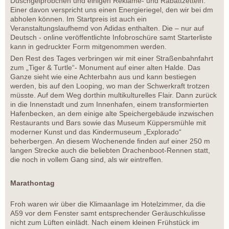
Duschgelpröbchen und einigen Reklame- und Rabattzetteln.
Einer davon verspricht uns einen Energieriegel, den wir bei dm
abholen können. Im Startpreis ist auch ein
Veranstaltungslaufhemd von Adidas enthalten. Die – nur auf
Deutsch - online veröffentlichte Infobroschüre samt Starterliste
kann in gedruckter Form mitgenommen werden.
Den Rest des Tages verbringen wir mit einer Straßenbahnfahrt
zum „Tiger & Turtle“- Monument auf einer alten Halde. Das
Ganze sieht wie eine Achterbahn aus und kann bestiegen
werden, bis auf den Looping, wo man der Schwerkraft trotzen
müsste. Auf dem Weg dorthin multikulturelles Flair. Dann zurück
in die Innenstadt und zum Innenhafen, einem transformierten
Hafenbecken, an dem einige alte Speichergebäude inzwischen
Restaurants und Bars sowie das Museum Küppersmühle mit
moderner Kunst und das Kindermuseum „Explorado“
beherbergen. An diesem Wochenende finden auf einer 250 m
langen Strecke auch die beliebten Drachenboot-Rennen statt,
die noch in vollem Gang sind, als wir eintreffen.
Marathontag
Froh waren wir über die Klimaanlage im Hotelzimmer, da die
A59 vor dem Fenster samt entsprechender Geräuschkulisse
nicht zum Lüften einlädt. Nach einem kleinen Frühstück im