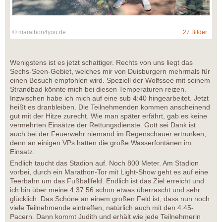
© marathon4you.de
27 Bilder
Wenigstens ist es jetzt schattiger. Rechts von uns liegt das
Sechs-Seen-Gebiet, welches mir von Duisburgern mehrmals für
einen Besuch empfohlen wird. Speziell der Wolfssee mit seinem
Strandbad könnte mich bei diesen Temperaturen reizen.
Inzwischen habe ich mich auf eine sub 4:40 hingearbeitet. Jetzt
heißt es dranbleiben. Die Teilnehmenden kommen anscheinend
gut mit der Hitze zurecht. Wie man später erfährt, gab es keine
vermehrten Einsätze der Rettungsdienste. Gott sei Dank ist
auch bei der Feuerwehr niemand im Regenschauer ertrunken,
denn an einigen VPs hatten die große Wasserfontänen im
Einsatz.
Endlich taucht das Stadion auf. Noch 800 Meter. Am Stadion
vorbei, durch ein Marathon-Tor mit Light-Show geht es auf eine
Teerbahn um das Fußballfeld. Endlich ist das Ziel erreicht und
ich bin über meine 4:37:56 schon etwas überrascht und sehr
glücklich. Das Schöne an einem großen Feld ist, dass nun noch
viele Teilnehmende eintreffen, natürlich auch mit den 4:45-
Pacern. Dann kommt Judith und erhält wie jede Teilnehmerin