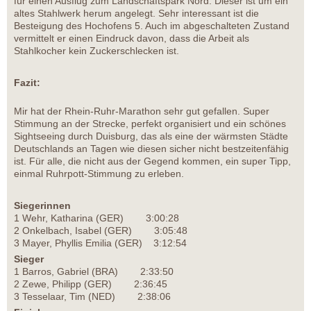
für einen Ausflug zum Landschaftspark Nord. Dieser ist um ein
altes Stahlwerk herum angelegt. Sehr interessant ist die
Besteigung des Hochofens 5. Auch im abgeschalteten Zustand
vermittelt er einen Eindruck davon, dass die Arbeit als
Stahlkocher kein Zuckerschlecken ist.
Fazit:
Mir hat der Rhein-Ruhr-Marathon sehr gut gefallen. Super
Stimmung an der Strecke, perfekt organisiert und ein schönes
Sightseeing durch Duisburg, das als eine der wärmsten Städte
Deutschlands an Tagen wie diesen sicher nicht bestzeitenfähig
ist. Für alle, die nicht aus der Gegend kommen, ein super Tipp,
einmal Ruhrpott-Stimmung zu erleben.
Siegerinnen
1 Wehr, Katharina (GER) 3:00:28
2 Onkelbach, Isabel (GER) 3:05:48
3 Mayer, Phyllis Emilia (GER) 3:12:54
Sieger
1 Barros, Gabriel (BRA) 2:33:50
2 Zewe, Philipp (GER) 2:36:45
3 Tesselaar, Tim (NED) 2:38:06