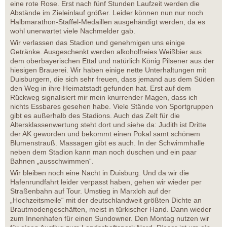
eine rote Rose. Erst nach fünf Stunden Laufzeit werden die
Abstände im Zieleinlauf größer. Leider können nun nur noch
Halbmarathon-Staffel-Medaillen ausgehändigt werden, da es
wohl unerwartet viele Nachmelder gab.
Wir verlassen das Stadion und genehmigen uns einige
Getränke. Ausgeschenkt werden alkoholfreies Weißbier aus
dem oberbayerischen Ettal und natürlich König Pilsener aus der
hiesigen Brauerei. Wir haben einige nette Unterhaltungen mit
Duisburgern, die sich sehr freuen, dass jemand aus dem Süden
den Weg in ihre Heimatstadt gefunden hat. Erst auf dem
Rückweg signalisiert mir mein knurrender Magen, dass ich
nichts Essbares gesehen habe. Viele Stände von Sportgruppen
gibt es außerhalb des Stadions. Auch das Zelt für die
Altersklassenwertung steht dort und siehe da: Judith ist Dritte
der AK geworden und bekommt einen Pokal samt schönem
Blumenstrauß. Massagen gibt es auch. In der Schwimmhalle
neben dem Stadion kann man noch duschen und ein paar
Bahnen „ausschwimmen“.
Wir bleiben noch eine Nacht in Duisburg. Und da wir die
Hafenrundfahrt leider verpasst haben, gehen wir wieder per
Straßenbahn auf Tour. Umstieg in Marxloh auf der
„Hochzeitsmeile“ mit der deutschlandweit größten Dichte an
Brautmodengeschäften, meist in türkischer Hand. Dann wieder
zum Innenhafen für einen Sundowner. Den Montag nutzen wir