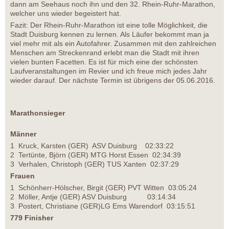
dann am Seehaus noch ihn und den 32. Rhein-Ruhr-Marathon,
welcher uns wieder begeistert hat.
Fazit: Der Rhein-Ruhr-Marathon ist eine tolle Möglichkeit, die
Stadt Duisburg kennen zu lernen. Als Läufer bekommt man ja
viel mehr mit als ein Autofahrer. Zusammen mit den zahlreichen
Menschen am Streckenrand erlebt man die Stadt mit ihren
vielen bunten Facetten. Es ist für mich eine der schönsten
Laufveranstaltungen im Revier und ich freue mich jedes Jahr
wieder darauf. Der nächste Termin ist übrigens der 05.06.2016.
Marathonsieger
Männer
1 Kruck, Karsten (GER) ASV Duisburg 02:33:22
2 Tertünte, Björn (GER) MTG Horst Essen 02:34:39
3 Verhalen, Christoph (GER) TUS Xanten 02:37:29
Frauen
1 Schönherr-Hölscher, Birgit (GER) PVT Witten 03:05:24
2 Möller, Antje (GER) ASV Duisburg 03:14:34
3 Postert, Christiane (GER)LG Ems Warendorf 03:15:51
779 Finisher