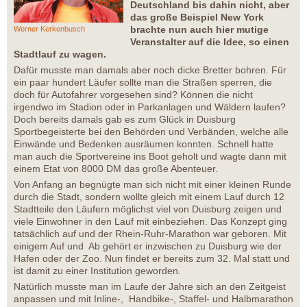
Deutschland bis dahin nicht, aber
das große Beispiel New York
brachte nun auch hier mutige
Werner Kerkenbusch
Veranstalter auf die Idee, so einen
Stadtlauf zu wagen.
Dafür musste man damals aber noch dicke Bretter bohren. Für
ein paar hundert Läufer sollte man die Straßen sperren, die
doch für Autofahrer vorgesehen sind? Können die nicht
irgendwo im Stadion oder in Parkanlagen und Wäldern laufen?
Doch bereits damals gab es zum Glück in Duisburg
Sportbegeisterte bei den Behörden und Verbänden, welche alle
Einwände und Bedenken ausräumen konnten. Schnell hatte
man auch die Sportvereine ins Boot geholt und wagte dann mit
einem Etat von 8000 DM das große Abenteuer.
Von Anfang an begnügte man sich nicht mit einer kleinen Runde
durch die Stadt, sondern wollte gleich mit einem Lauf durch 12
Stadtteile den Läufern möglichst viel von Duisburg zeigen und
viele Einwohner in den Lauf mit einbeziehen. Das Konzept ging
tatsächlich auf und der Rhein-Ruhr-Marathon war geboren. Mit
einigem Auf und Ab gehört er inzwischen zu Duisburg wie der
Hafen oder der Zoo. Nun findet er bereits zum 32. Mal statt und
ist damit zu einer Institution geworden.
Natürlich musste man im Laufe der Jahre sich an den Zeitgeist
anpassen und mit Inline-, Handbike-, Staffel- und Halbmarathon