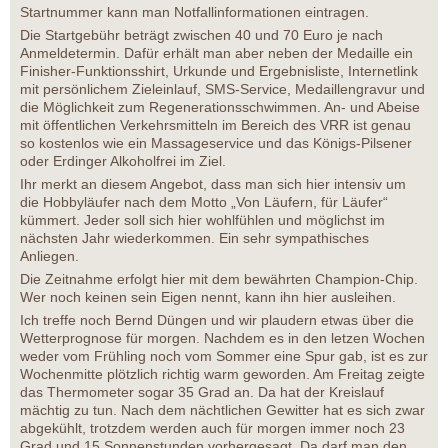
Startnummer kann man Notfallinformationen eintragen.
Die Startgebühr beträgt zwischen 40 und 70 Euro je nach
Anmeldetermin. Dafür erhält man aber neben der Medaille ein
Finisher-Funktionsshirt, Urkunde und Ergebnisliste, Internetlink
mit persönlichem Zieleinlauf, SMS-Service, Medaillengravur und
die Möglichkeit zum Regenerationsschwimmen. An- und Abeise
mit öffentlichen Verkehrsmitteln im Bereich des VRR ist genau
so kostenlos wie ein Massageservice und das Königs-Pilsener
oder Erdinger Alkoholfrei im Ziel.
Ihr merkt an diesem Angebot, dass man sich hier intensiv um
die Hobbyläufer nach dem Motto „Von Läufern, für Läufer“
kümmert. Jeder soll sich hier wohlfühlen und möglichst im
nächsten Jahr wiederkommen. Ein sehr sympathisches
Anliegen.
Die Zeitnahme erfolgt hier mit dem bewährten Champion-Chip.
Wer noch keinen sein Eigen nennt, kann ihn hier ausleihen.
Ich treffe noch Bernd Düngen und wir plaudern etwas über die
Wetterprognose für morgen. Nachdem es in den letzen Wochen
weder vom Frühling noch vom Sommer eine Spur gab, ist es zur
Wochenmitte plötzlich richtig warm geworden. Am Freitag zeigte
das Thermometer sogar 35 Grad an. Da hat der Kreislauf
mächtig zu tun. Nach dem nächtlichen Gewitter hat es sich zwar
abgekühlt, trotzdem werden auch für morgen immer noch 23
Grad und 15 Sonnenstunden vorhergesagt. Da darf man den