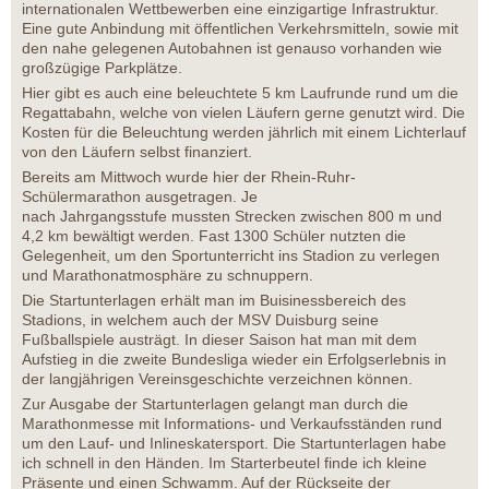
internationalen Wettbewerben eine einzigartige Infrastruktur.
Eine gute Anbindung mit öffentlichen Verkehrsmitteln, sowie mit
den nahe gelegenen Autobahnen ist genauso vorhanden wie
großzügige Parkplätze.
Hier gibt es auch eine beleuchtete 5 km Laufrunde rund um die
Regattabahn, welche von vielen Läufern gerne genutzt wird. Die
Kosten für die Beleuchtung werden jährlich mit einem Lichterlauf
von den Läufern selbst finanziert.
Bereits am Mittwoch wurde hier der Rhein-Ruhr-
Schülermarathon ausgetragen. Je
nach Jahrgangsstufe mussten Strecken zwischen 800 m und
4,2 km bewältigt werden. Fast 1300 Schüler nutzten die
Gelegenheit, um den Sportunterricht ins Stadion zu verlegen
und Marathonatmosphäre zu schnuppern.
Die Startunterlagen erhält man im Buisinessbereich des
Stadions, in welchem auch der MSV Duisburg seine
Fußballspiele austrägt. In dieser Saison hat man mit dem
Aufstieg in die zweite Bundesliga wieder ein Erfolgserlebnis in
der langjährigen Vereinsgeschichte verzeichnen können.
Zur Ausgabe der Startunterlagen gelangt man durch die
Marathonmesse mit Informations- und Verkaufsständen rund
um den Lauf- und Inlineskatersport. Die Startunterlagen habe
ich schnell in den Händen. Im Starterbeutel finde ich kleine
Präsente und einen Schwamm. Auf der Rückseite der