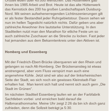
Ortsteil leben über 45.000 Menschen. Das Hüttenwerk gab
ihnen bis 1985 Arbeit und Brot. Heute ist das alte Hüttenwerk
das Kernstück des 200 ha großen Landschaftspark Duisburg-
Nord. Mit seinen aufsehenerregenden Lichtinszenierungen gilt
er als fester Bestandteil jeder Ruhrgebietstour. Davon sehen wir
nun im hellen Tageslicht natürlich nichts. Dafür geben uns aber
zahlreiche Anwohner ihre lautstarke Unterstützung. In den
Stadtteilen nutzt man den Marathon für etliche Feste um so
auch zahlreiche Zuschauer an die Strecke zu locken. Fast jeder
hat jemanden aus dem Bekanntenkreis unter den Aktiven ist.
Homberg und Essenberg
Mit der Friedrich-Ebert-Brücke überqueren wir den Rhein und
gelangen so nach Alt-Homberg. Der Brückenanstieg ist etwas
anstrengend, aber vom Fluss verspürt man auch eine
angenehme Kühle. Jetzt sind wir also auf der linksrheinischen
Seite der Stadt, wo sich noch ein gewisses Kleinstadt-Flair
erhalten hat. Man kennt sich halt und nennt sich auch gern „Die
Stadt im Grünen“.
Im nächsten Stadtteil Essenberg laufen wir an der Farbfabrik
Sachtleben vorbei und erreichen bald darauf die
Halbmarathonmarke. Meine Uhr zeigt 2:26 da bin ich doch ganz
zufrieden, denn die Sollzeit beträgt ja 5:30.