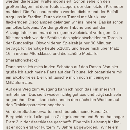
werden die letzten Kräfte mobilisiert. Schon sehe ich den
großen Bogen mit dem Teufelslappen, der den letzten Kilometer
markiert. Die Zuschauerreihen werden dichter und der Beifall
trägt uns in Stadion. Durch einen Tunnel mit Musik und
flackernden Discolampen gelangen wir ins Innere. Das ist schon
ein tolles Erlebnis. Vor der großen Tribüne und auf der
Anzeigetafel kann man den eigenen Zieleinlauf verfolgen. Da
fühlt man sich wie der Schütze des spielentscheidenen Tores in
der Bundesliga. Obwohl deren Spielzeit ja nur 90 Minuten
beträgt. Ich benötige heute 5:10:03 und freue mich über Platz
16 in meiner Altersklasse und die schöne Medaille.
{marathoncheck}}
Dann setze ich mich in den Schatten auf den Rasen. Von hier
grüße ich auch meine Fans auf der Tribüne. Ich organisiere mir
ein alkoholfreies Bier und tausche mich noch mit einigen
Mitläufern aus.
Auf dem Weg zum Ausgang kann ich noch das Finishershirt
mitnehmen. Das sieht wieder richtig gut aus und trägt sich sehr
angenehm. Damit kann ich dann in den nächsten Wochen auf
den Trainingsstrecken angeben.
Vor dem Stadion erwarten mich bereits meine Fans. Die
Bergheider sind alle gut ins Ziel gekommen und Bernd hat sogar
Platz 2 in der Altersklasse geschafft. Eine tolle Leistung für ihn,
ist er doch erst vor kurzem 79 Jahre alt geworden. Wir feiern