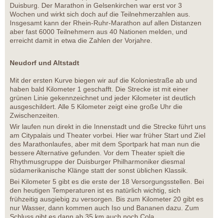
Duisburg. Der Marathon in Gelsenkirchen war erst vor 3
Wochen und wirkt sich doch auf die Teilnehmerzahlen aus.
Insgesamt kann der Rhein-Ruhr-Marathon auf allen Distanzen
aber fast 6000 Teilnehmern aus 40 Nationen melden, und
erreicht damit in etwa die Zahlen der Vorjahre.
Neudorf und Altstadt
Mit der ersten Kurve biegen wir auf die Koloniestraße ab und
haben bald Kilometer 1 geschafft. Die Strecke ist mit einer
grünen Linie gekennzeichnet und jeder Kilometer ist deutlich
ausgeschildert. Alle 5 Kilometer zeigt eine große Uhr die
Zwischenzeiten.
Wir laufen nun direkt in die Innenstadt und die Strecke führt uns
am Citypalais und Theater vorbei. Hier war früher Start und Ziel
des Marathonlaufes, aber mit dem Sportpark hat man nun die
bessere Alternative gefunden. Vor dem Theater spielt die
Rhythmusgruppe der Duisburger Philharmoniker diesmal
südamerikanische Klänge statt der sonst üblichen Klassik.
Bei Kilometer 5 gibt es die erste der 18 Versorgungsstellen. Bei
den heutigen Temperaturen ist es natürlich wichtig, sich
frühzeitig ausgiebig zu versorgen. Bis zum Kilometer 20 gibt es
nur Wasser, dann kommen auch Iso und Bananen dazu. Zum
Schluss gibt es dann ab 35 km auch noch Cola.