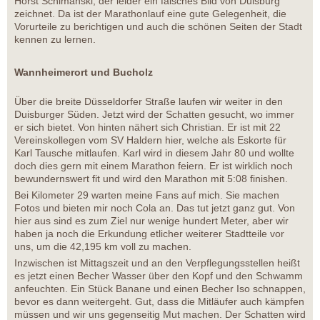
Horst Schimanski, der leider ein falsches Bild von Duisburg
zeichnet. Da ist der Marathonlauf eine gute Gelegenheit, die
Vorurteile zu berichtigen und auch die schönen Seiten der Stadt
kennen zu lernen.
Wannheimerort und Bucholz
Über die breite Düsseldorfer Straße laufen wir weiter in den
Duisburger Süden. Jetzt wird der Schatten gesucht, wo immer
er sich bietet. Von hinten nähert sich Christian. Er ist mit 22
Vereinskollegen vom SV Haldern hier, welche als Eskorte für
Karl Tausche mitlaufen. Karl wird in diesem Jahr 80 und wollte
doch dies gern mit einem Marathon feiern. Er ist wirklich noch
bewundernswert fit und wird den Marathon mit 5:08 finishen.
Bei Kilometer 29 warten meine Fans auf mich. Sie machen
Fotos und bieten mir noch Cola an. Das tut jetzt ganz gut. Von
hier aus sind es zum Ziel nur wenige hundert Meter, aber wir
haben ja noch die Erkundung etlicher weiterer Stadtteile vor
uns, um die 42,195 km voll zu machen.
Inzwischen ist Mittagszeit und an den Verpflegungsstellen heißt
es jetzt einen Becher Wasser über den Kopf und den Schwamm
anfeuchten. Ein Stück Banane und einen Becher Iso schnappen,
bevor es dann weitergeht. Gut, dass die Mitläufer auch kämpfen
müssen und wir uns gegenseitig Mut machen. Der Schatten wird