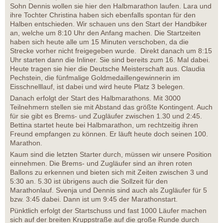
Sohn Dennis wollen sie hier den Halbmarathon laufen. Lara und
ihre Tochter Christina haben sich ebenfalls spontan für den
Halben entschieden. Wir schauen uns den Start der Handbiker
an, welche um 8:10 Uhr den Anfang machen. Die Startzeiten
haben sich heute alle um 15 Minuten verschoben, da die
Strecke vorher nicht freigegeben wurde. Direkt danach um 8:15
Uhr starten dann die Inliner. Sie sind bereits zum 16. Mal dabei.
Heute tragen sie hier die Deutsche Meisterschaft aus. Claudia
Pechstein, die fünfmalige Goldmedaillengewinnerin im
Eisschnelllauf, ist dabei und wird heute Platz 3 belegen.
Danach erfolgt der Start des Halbmarathons. Mit 3000
Teilnehmern stellen sie mit Abstand das größte Kontingent. Auch
für sie gibt es Brems- und Zugläufer zwischen 1.30 und 2:45.
Bettina startet heute bei Halbmarathon, um rechtzeitig ihren
Freund empfangen zu können. Er läuft heute doch seinen 100.
Marathon.
Kaum sind die letzten Starter durch, müssen wir unsere Position
einnehmen. Die Brems- und Zugläufer sind an ihren roten
Ballons zu erkennen und bieten sich mit Zeiten zwischen 3 und
5:30 an. 5.30 ist übrigens auch die Sollzeit für den
Marathonlauf. Svenja und Dennis sind auch als Zugläufer für 5
bzw. 3:45 dabei. Dann ist um 9:45 der Marathonstart.
Pünktlich erfolgt der Startschuss und fast 1000 Läufer machen
sich auf der breiten Kruppstraße auf die große Runde durch