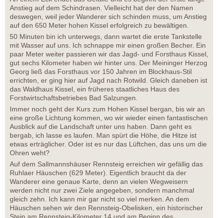
Anstieg auf dem Schindrasen. Vielleicht hat der den Namen
deswegen, weil jeder Wanderer sich schinden muss, um Anstieg
auf den 650 Meter hohen Kissel erfolgreich zu bewältigen.
50 Minuten bin ich unterwegs, dann wartet die erste Tankstelle
mit Wasser auf uns. Ich schnappe mir einen großen Becher. Ein
paar Meter weiter passieren wir das Jagd- und Forsthaus Kissel,
gut sechs Kilometer haben wir hinter uns. Der Meininger Herzog
Georg ließ das Forsthaus vor 150 Jahren im Blockhaus-Stil
errichten, er ging hier auf Jagd nach Rotwild. Gleich daneben ist
das Waldhaus Kissel, ein früheres staatliches Haus des
Forstwirtschaftsbetriebes Bad Salzungen.
Immer noch geht der Kurs zum Hohen Kissel bergan, bis wir an
eine große Lichtung kommen, wo wir wieder einen fantastischen
Ausblick auf die Landschaft unter uns haben. Dann geht es
bergab, ich lasse es laufen. Man spürt die Höhe, die Hitze ist
etwas erträglicher. Oder ist es nur das Lüftchen, das uns um die
Ohren weht?
Auf dem Sallmannshäuser Rennsteig erreichen wir gefällig das
Ruhlaer Häuschen (629 Meter). Eigentlich braucht da der
Wanderer eine genaue Karte, denn an vielen Wegweisern
werden nicht nur zwei Ziele angegeben, sondern manchmal
gleich zehn. Ich kann mir gar nicht so viel merken. An dem
Häuschen sehen wir den Rennsteig-Obelisken, ein historischer
Stein am Rennsteig-Kilometer 14 und am Beginn des