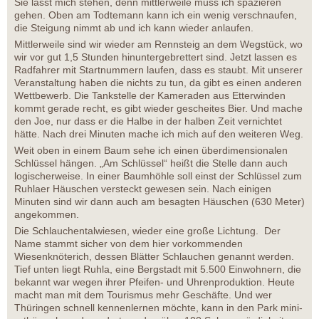
Sie lässt mich stehen, denn mittlerweile muss ich spazieren
gehen. Oben am Todtemann kann ich ein wenig verschnaufen,
die Steigung nimmt ab und ich kann wieder anlaufen.
Mittlerweile sind wir wieder am Rennsteig an dem Wegstück, wo
wir vor gut 1,5 Stunden hinuntergebrettert sind. Jetzt lassen es
Radfahrer mit Startnummern laufen, dass es staubt. Mit unserer
Veranstaltung haben die nichts zu tun, da gibt es einen anderen
Wettbewerb. Die Tankstelle der Kameraden aus Etterwinden
kommt gerade recht, es gibt wieder gescheites Bier. Und mache
den Joe, nur dass er die Halbe in der halben Zeit vernichtet
hätte. Nach drei Minuten mache ich mich auf den weiteren Weg.
Weit oben in einem Baum sehe ich einen überdimensionalen
Schlüssel hängen. „Am Schlüssel“ heißt die Stelle dann auch
logischerweise. In einer Baumhöhle soll einst der Schlüssel zum
Ruhlaer Häuschen versteckt gewesen sein. Nach einigen
Minuten sind wir dann auch am besagten Häuschen (630 Meter)
angekommen.
Die Schlauchentalwiesen, wieder eine große Lichtung. Der
Name stammt sicher von dem hier vorkommenden
Wiesenknöterich, dessen Blätter Schlauchen genannt werden.
Tief unten liegt Ruhla, eine Bergstadt mit 5.500 Einwohnern, die
bekannt war wegen ihrer Pfeifen- und Uhrenproduktion. Heute
macht man mit dem Tourismus mehr Geschäfte. Und wer
Thüringen schnell kennenlernen möchte, kann in den Park mini-