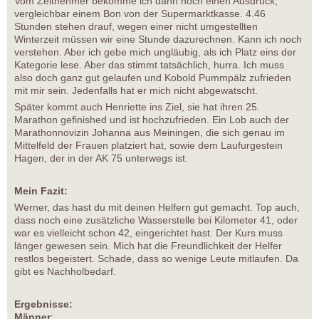
Vom Zeitnehmer bekomme ich dann noch einen Ausdruck,
vergleichbar einem Bon von der Supermarktkasse. 4.46
Stunden stehen drauf, wegen einer nicht umgestellten
Winterzeit müssen wir eine Stunde dazurechnen. Kann ich noch
verstehen. Aber ich gebe mich ungläubig, als ich Platz eins der
Kategorie lese. Aber das stimmt tatsächlich, hurra. Ich muss
also doch ganz gut gelaufen und Kobold Pummpälz zufrieden
mit mir sein. Jedenfalls hat er mich nicht abgewatscht.
Später kommt auch Henriette ins Ziel, sie hat ihren 25.
Marathon gefinished und ist hochzufrieden. Ein Lob auch der
Marathonnovizin Johanna aus Meiningen, die sich genau im
Mittelfeld der Frauen platziert hat, sowie dem Laufurgestein
Hagen, der in der AK 75 unterwegs ist.
Mein Fazit:
Werner, das hast du mit deinen Helfern gut gemacht. Top auch,
dass noch eine zusätzliche Wasserstelle bei Kilometer 41, oder
war es vielleicht schon 42, eingerichtet hast. Der Kurs muss
länger gewesen sein. Mich hat die Freundlichkeit der Helfer
restlos begeistert. Schade, dass so wenige Leute mitlaufen. Da
gibt es Nachholbedarf.
Ergebnisse:
Männer
: