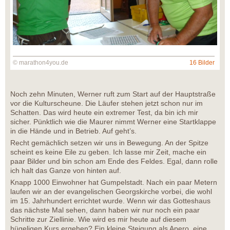
© marathon4you.de
16 Bilder
Noch zehn Minuten, Werner ruft zum Start auf der Hauptstraße
vor die Kulturscheune. Die Läufer stehen jetzt schon nur im
Schatten. Das wird heute ein extremer Test, da bin ich mir
sicher. Pünktlich wie die Maurer nimmt Werner eine Startklappe
in die Hände und in Betrieb. Auf geht’s.
Recht gemächlich setzen wir uns in Bewegung. An der Spitze
scheint es keine Eile zu geben. Ich lasse mir Zeit, mache ein
paar Bilder und bin schon am Ende des Feldes. Egal, dann rolle
ich halt das Ganze von hinten auf.
Knapp 1000 Einwohner hat Gumpelstadt. Nach ein paar Metern
laufen wir an der evangelischen Georgskirche vorbei, die wohl
im 15. Jahrhundert errichtet wurde. Wenn wir das Gotteshaus
das nächste Mal sehen, dann haben wir nur noch ein paar
Schritte zur Ziellinie. Wie wird es mir heute auf diesem
hügeligen Kurs ergehen? Ein kleine Steigung als Apero, eine