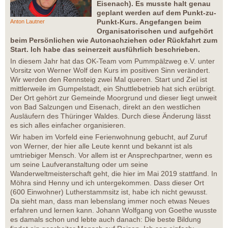
Eisenach). Es musste halt genau
geplant werden auf dem Punkt-zu-
Punkt-Kurs. Angefangen beim
Anton Lautner
Organisatorischen und aufgehört
beim Persönlichen wie Autonachziehen oder Rückfahrt zum
Start. Ich habe das seinerzeit ausführlich beschrieben.
In diesem Jahr hat das OK-Team vom Pummpälzweg e.V. unter
Vorsitz von Werner Wolf den Kurs im positiven Sinn verändert.
Wir werden den Rennsteig zwei Mal queren. Start und Ziel ist
mittlerweile im Gumpelstadt, ein Shuttlebetrieb hat sich erübrigt.
Der Ort gehört zur Gemeinde Moorgrund und dieser liegt unweit
von Bad Salzungen und Eisenach, direkt an den westlichen
Ausläufern des Thüringer Waldes. Durch diese Änderung lässt
es sich alles einfacher organisieren.
Wir haben im Vorfeld eine Ferienwohnung gebucht, auf Zuruf
von Werner, der hier alle Leute kennt und bekannt ist als
umtriebiger Mensch. Vor allem ist er Ansprechpartner, wenn es
um seine Laufveranstaltung oder um seine
Wanderweltmeisterschaft geht, die hier im Mai 2019 stattfand. In
Möhra sind Henny und ich untergekommen. Dass dieser Ort
(600 Einwohner) Lutherstammsitz ist, habe ich nicht gewusst.
Da sieht man, dass man lebenslang immer noch etwas Neues
erfahren und lernen kann. Johann Wolfgang von Goethe wusste
es damals schon und lebte auch danach: Die beste Bildung