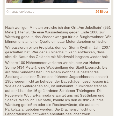
© marathon4you.de
26 Bilder
Nach wenigen Minuten erreiche ich den Ort „Am Jubelhain“ (551
Meter). Hier wurde eine Wasserleitung gegen Ende 1800 zur
Wartburg gebaut, das Wasser war gut für die Burgbewohner. Wir
können uns an einer Quelle ein paar Meter daneben erfrischen.
Wir passieren einen Freiplatz, den der Sturm Kyrill im Jahr 2007
geschaffen hat. Wer genau hinschaut, kann entdecken, dass
sich die Natur das Gelände mit Mischwald langsam wieder holt.
Weitere 100 Höhenmeter verlieren wir hinunter zur Hohen
Sonne (434 Meter), eine Waldsiedlung der Stadt Eisenach. Bis
auf zwei Sendemasten und einem Wohnhaus besteht die
Siedlung aus einer Ruine des früheren Jagdschlosses, das seit
1985 wegen nicht zu behebender Bauschäden geschlossen ist.
Wie es da weitergehen soll, ist unbekannt. Zumindest steht es
auf der Liste der 16 gefährdeten Schlösser Thüringens. Die
Feuerwehr Wutha-Farnroda erwartet uns mit Getränken und
Snacks. Wenn ich Zeit hätte, könnte ich den Ausblick auf die
Wartburg genießen oder die Rostbratwürste, die auf dem
Parkplatz angeboten werden. Die Drachenschlucht und
Landgrafenschlucht wären ebenfalls besuchenswert.