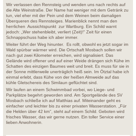
Wir verlassen den Rennsteig und wenden uns nach rechts auf
die Alte Weinstraße. Der Name hat weniger mit dem Getränk zu
tun, viel eher mit der Pein und dem Weinen beim damaligen
Überqueren des Rennsteiges. Marienblick nennt man den
herrlichen Aussichtspunkt zur Wartburg. Ein Schild warnt
jedoch: „Wer stehenbleibt, verliert (Zeit)!“ Zeit für einen
Schnappschuss habe ich aber immer.
Weiter führt der Weg hinunter. Es rollt, obwohl es jetzt sogar im
Wald spürbar wärmer wird. Die Ortschaft Mosbach sollen wir
nach gut zwei Kilometer erreichen, wird signalisiert. Das
Gelände wird offener und auf einer Weide drängen sich Kühe im
Schatten des einzigen Baumes weit und breit. Es muss für sie in
der Sonne mittlerweile unerträglich heiß sein. Im Ötztal habe ich
einmal erlebt, dass Kühe von der heißen Almweide auf das
kühle Gletschereis des Similaun geflüchtet sind.
Wir laufen an einem Schwimmbad vorbei, wo Liege- und
Parkplätze begehrt geworden sind. Am Sportgelände des SV
Mosbach schließe ich auf Matthias auf. Miteinander geht es
einfacher und leichter bis zu einer privaten Wasserstation. „Für
die Helden über 42 km“, steht auf einem Schild. Geboten wird
frisches Wasser, das wir gerne nutzen. Ein toller Service einer
lieben Anwohnerin.