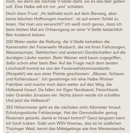
mich, wo denn die nächste V-Stelle steht, wo es das Bier geben
soll. Eine Halbe will ich mir „eini“ schütten.
Doch dann Frust: „Ihr befindet euch auf dem Bierweg, aber
keine falschen Hoffnungen machen“, ist auf einem Schild zu
lesen. Hat man uns verarscht? Ich weiß noch genau, dass ich
beim letzten Mal am Ortsausgang an einer V-Stelle tatsächlich
Bier kredenzt bekam.
200 Meter weiter die Rettung, die V-Stelle betreiben die
Kameraden der Feuerwehr Mosbach, die mit ihren Fahrzeugen,
Wasserpumpe, Stehtischen und anderem Gerätschaften auf die
durstigen Läufer warten. Beim Wasser wird kaum zugegriffen,
dafür schon eher beim Bier. Auf die Frage nach dem besten
Löschstoff kommt es von der Feuerwehrkommandantin
(Respekt!) wie aus einer Pistole geschossen: „Wasser, Schaum
und Kohlensäure“. Ich genehmige mir eine Halbe Rhöner
Fahrtbier und mache mich dann weiter auf den Weg, die
Höllwand hinauf. Da fallen mir Eiger Nordwand, Fleischbank
oder Grandes Jorasses ein. Nichts davon würde ich schaffen.
Und jetzt die Höllwand?
350 Höhenmeter geht es die nächsten zehn Kilometer hinauf,
Erholungsstücke Fehlanzeige. Hat der Genussläufer genug
Reserven getankt, damit er hinauf kommt? Ganz langsam kann
ich hoch traben. Gabi vom WSV Ilmenau, das ist im südlichen
Thüringer Wald, kennt das Mittelgebirge wie ihre Westentasche.