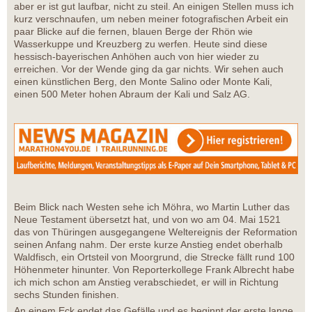
aber er ist gut laufbar, nicht zu steil. An einigen Stellen muss ich
kurz verschnaufen, um neben meiner fotografischen Arbeit ein
paar Blicke auf die fernen, blauen Berge der Rhön wie
Wasserkuppe und Kreuzberg zu werfen. Heute sind diese
hessisch-bayerischen Anhöhen auch von hier wieder zu
erreichen. Vor der Wende ging da gar nichts. Wir sehen auch
einen künstlichen Berg, den Monte Salino oder Monte Kali,
einen 500 Meter hohen Abraum der Kali und Salz AG.
Beim Blick nach Westen sehe ich Möhra, wo Martin Luther das
Neue Testament übersetzt hat, und von wo am 04. Mai 1521
das von Thüringen ausgegangene Weltereignis der Reformation
seinen Anfang nahm. Der erste kurze Anstieg endet oberhalb
Waldfisch, ein Ortsteil von Moorgrund, die Strecke fällt rund 100
Höhenmeter hinunter. Von Reporterkollege Frank Albrecht habe
ich mich schon am Anstieg verabschiedet, er will in Richtung
sechs Stunden finishen.
An einem Eck endet das Gefälle und es beginnt der erste lange