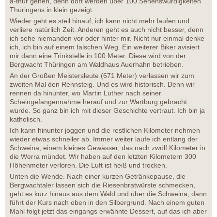
a-thür gehen, denn dort werden über 100 Sehenswürdigkeiten
Thüringens in klein gezeigt.
Wieder geht es steil hinauf, ich kann nicht mehr laufen und
verliere natürlich Zeit. Anderen geht es auch nicht besser, denn
ich sehe niemanden vor oder hinter mir. Nicht nur einmal denke
ich, ich bin auf einem falschen Weg. Ein weiterer Biker avisiert
mir dann eine Trinkstelle in 100 Meter. Diese wird von der
Bergwacht Thüringen am Waldhaus Auerhahn betrieben.
An der Großen Meistersleute (671 Meter) verlassen wir zum
zweiten Mal den Rennsteig. Und es wird historisch. Denn wir
rennen da hinunter, wo Martin Luther nach seiner
Scheingefangennahme herauf und zur Wartburg gebracht
wurde. So ganz bin ich mit dieser Geschichte vertraut. Ich bin ja
katholisch.
Ich kann hinunter joggen und die restlichen Kilometer nehmen
wieder etwas schneller ab. Immer weiter laufe ich entlang der
Schweina, einem kleines Gewässer, das nach zwölf Kilometer in
die Werra mündet. Wir haben auf den letzten Kilometern 300
Höhenmeter verloren. Die Luft ist heiß und trocken.
Unten die Wende. Nach einer kurzen Getränkepause, die
Bergwachtaler lassen sich die Riesenbratwürste schmecken,
geht es kurz hinaus aus dem Wald und über die Schweina, dann
führt der Kurs nach oben in den Silbergrund. Nach einem guten
Mahl folgt jetzt das eingangs erwähnte Dessert, auf das ich aber