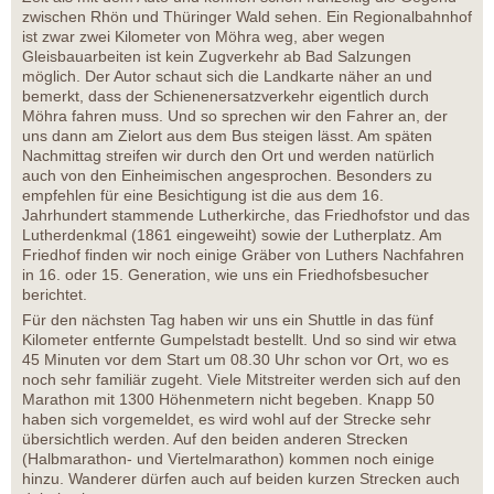
zwischen Rhön und Thüringer Wald sehen. Ein Regionalbahnhof
ist zwar zwei Kilometer von Möhra weg, aber wegen
Gleisbauarbeiten ist kein Zugverkehr ab Bad Salzungen
möglich. Der Autor schaut sich die Landkarte näher an und
bemerkt, dass der Schienenersatzverkehr eigentlich durch
Möhra fahren muss. Und so sprechen wir den Fahrer an, der
uns dann am Zielort aus dem Bus steigen lässt. Am späten
Nachmittag streifen wir durch den Ort und werden natürlich
auch von den Einheimischen angesprochen. Besonders zu
empfehlen für eine Besichtigung ist die aus dem 16.
Jahrhundert stammende Lutherkirche, das Friedhofstor und das
Lutherdenkmal (1861 eingeweiht) sowie der Lutherplatz. Am
Friedhof finden wir noch einige Gräber von Luthers Nachfahren
in 16. oder 15. Generation, wie uns ein Friedhofsbesucher
berichtet.
Für den nächsten Tag haben wir uns ein Shuttle in das fünf
Kilometer entfernte Gumpelstadt bestellt. Und so sind wir etwa
45 Minuten vor dem Start um 08.30 Uhr schon vor Ort, wo es
noch sehr familiär zugeht. Viele Mitstreiter werden sich auf den
Marathon mit 1300 Höhenmetern nicht begeben. Knapp 50
haben sich vorgemeldet, es wird wohl auf der Strecke sehr
übersichtlich werden. Auf den beiden anderen Strecken
(Halbmarathon- und Viertelmarathon) kommen noch einige
hinzu. Wanderer dürfen auch auf beiden kurzen Strecken auch