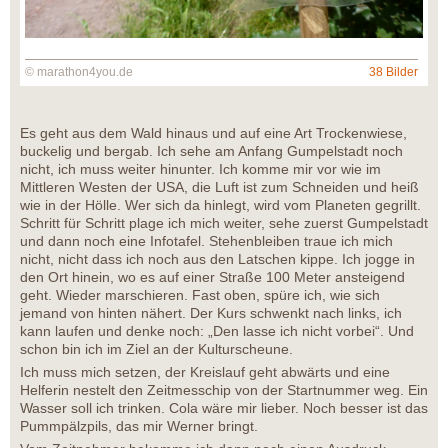
© marathon4you.de
38 Bilder
Es geht aus dem Wald hinaus und auf eine Art Trockenwiese,
buckelig und bergab. Ich sehe am Anfang Gumpelstadt noch
nicht, ich muss weiter hinunter. Ich komme mir vor wie im
Mittleren Westen der USA, die Luft ist zum Schneiden und heiß
wie in der Hölle. Wer sich da hinlegt, wird vom Planeten gegrillt.
Schritt für Schritt plage ich mich weiter, sehe zuerst Gumpelstadt
und dann noch eine Infotafel. Stehenbleiben traue ich mich
nicht, nicht dass ich noch aus den Latschen kippe. Ich jogge in
den Ort hinein, wo es auf einer Straße 100 Meter ansteigend
geht. Wieder marschieren. Fast oben, spüre ich, wie sich
jemand von hinten nähert. Der Kurs schwenkt nach links, ich
kann laufen und denke noch: „Den lasse ich nicht vorbei“. Und
schon bin ich im Ziel an der Kulturscheune.
Ich muss mich setzen, der Kreislauf geht abwärts und eine
Helferin nestelt den Zeitmesschip von der Startnummer weg. Ein
Wasser soll ich trinken. Cola wäre mir lieber. Noch besser ist das
Pummpälzpils, das mir Werner bringt.