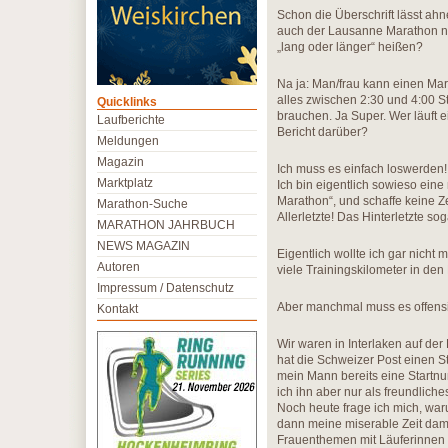
Schon die Überschrift lässt ah
auch der Lausanne Marathon nic
„lang oder länger“ heißen?
Na ja: Man/frau kann einen Mara
alles zwischen 2:30 und 4:00 
Quicklinks
brauchen. Ja Super. Wer läuft 
Laufberichte
Bericht darüber?
Meldungen
Magazin
Ich muss es einfach loswerden!
Marktplatz
Ich bin eigentlich sowieso eine
Marathon“, und schaffe keine Z
Marathon-Suche
Allerletzte! Das Hinterletzte sog
MARATHON JAHRBUCH
NEWS MAGAZIN
Eigentlich wollte ich gar nicht 
Autoren
viele Trainingskilometer in de
Impressum / Datenschutz
Aber manchmal muss es offensi
Kontakt
Wir waren in Interlaken auf d
hat die Schweizer Post einen 
mein Mann bereits eine Start
ich ihn aber nur als freundliche
Noch heute frage ich mich, waru
dann meine miserable Zeit damit
Frauenthemen mit Läuferinnen z