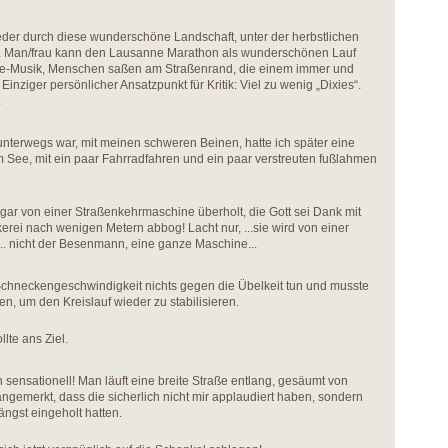
eder durch diese wunderschöne Landschaft, unter der herbstlichen
g. Man/frau kann den Lausanne Marathon als wunderschönen Lauf
ive-Musik, Menschen saßen am Straßenrand, die einem immer und
inziger persönlicher Ansatzpunkt für Kritik: Viel zu wenig „Dixies“.
.
nterwegs war, mit meinen schweren Beinen, hatte ich später eine
am See, mit ein paar Fahrradfahren und ein paar verstreuten fußlahmen
gar von einer Straßenkehrmaschine überholt, die Gott sei Dank mit
erei nach wenigen Metern abbog! Lacht nur, ...sie wird von einer
.. nicht der Besenmann, eine ganze Maschine...
 Schneckengeschwindigkeit nichts gegen die Übelkeit tun und musste
, um den Kreislauf wieder zu stabilisieren.
llte ans Ziel.
ch sensationell! Man läuft eine breite Straße entlang, gesäumt von
ngemerkt, dass die sicherlich nicht mir applaudiert haben, sondern
ängst eingeholt hatten.