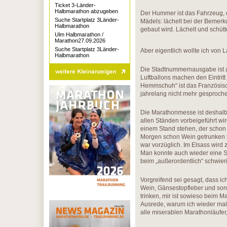
Ticket 3-Länder-
Halbmarathon abzugeben
Der Hummer ist das Fahrzeug, 
Suche Startplatz 3Länder-
Mädels: lächelt bei der Bemerk
Halbmarathon
gebaut wird. Lächelt und schütte
Ulm Halbmarathon /
Marathon27.09.2026
Suche Startplatz 3Länder-
Aber eigentlich wollte ich von
Halbmarathon
Die Stadtnummernausgabe ist al
Luftballons machen den Eintrit
Hemmschuh“ ist das Französisc
jahrelang nicht mehr gesprochen,
Die Marathonmesse ist deshalb 
allen Ständen vorbeigeführt wi
einem Stand stehen, der schon 
Morgen schon Wein getrunken h
war vorzüglich. Im Elsass wird
Man konnte auch wieder eine 
beim „außerordentlich“ schwieri
Vorgreifend sei gesagt, dass ich
Wein, Gänsestopfleber und sonst
trinken, mir ist sowieso beim 
Ausrede, warum ich wieder mal 
alle miserablen Marathonläufer