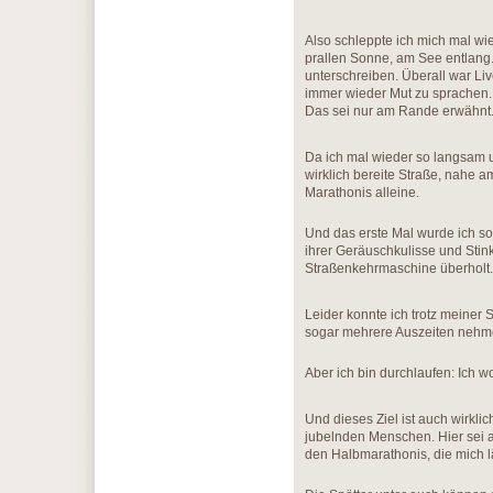
Also schleppte ich mich mal wi
prallen Sonne, am See entlan
unterschreiben. Überall war L
immer wieder Mut zu sprachen. E
Das sei nur am Rande erwähnt
Da ich mal wieder so langsam u
wirklich bereite Straße, nahe 
Marathonis alleine.
Und das erste Mal wurde ich so
ihrer Geräuschkulisse und Stink
Straßenkehrmaschine überholt.
Leider konnte ich trotz meiner
sogar mehrere Auszeiten nehmen
Aber ich bin durchlaufen: Ich wo
Und dieses Ziel ist auch wirkli
jubelnden Menschen. Hier sei a
den Halbmarathonis, die mich l