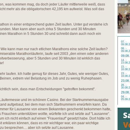
nen, was kommen mag, da doch jeder Läufer mittlerweile weiß, dass
ht mehr als die obligatorischen 42,195 km aufweist. Was soll das
thon in einer entsprechend guten Zeit laufen. Unter gut verstehe ich
Stunden. Man kann aber auch zirka 5 Stunden und 30 Minuten
einen Marathon in 5 Stunden 30 und schreibt dann auch noch ein
07. -
09.08.
 Wie kann man nur nach etlichen Marathons eine solche Zeit laufen?
08. -
09.08.
 miserable Marathonläuferin, laufe seit 2003 „den einen oder anderen
09.08
eitverbesserung, aber 5 Stunden und 30 Minuten ist wirklich das
14. -
ar!
15.08.
15. -
16.08.
mehr laufen. Ich hatte genug für dieses Jahr, Gutes, wie weniger Gutes,
15. -
16.08.
n Beinen, extrem viel Belastung im Job und zu wenig Ruhephasen.
23.08
28. -
30.08.
chtlich sein, dass man Entscheidungen "getroffen bekommt".
29.08
04. -
er Läufermesse und im schönen Casino. Bei der Startnummernausgabe
05.09.
Stand aufgebaut, bei dem man sich Startnummern erwürfeln kann. Da
nummer für Lausanne von einem Bekannten geschenkt bekommen hatte,
s Frauchen unterstützen wollte, würfelte ich und setzte auf "Lausanne“.
m ich nicht einfach auf einen "Frauenlauf" gesetzt habe. Dort hätte ich
 erklären können, dass es mir wichtiger war, ein paar wichtige
u besprechen.... aber ich setzte auf Lausanne.