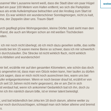
usanne! Wer Lausanne kennt weiß, dass die Stadt über ein paar Hügel
weite
Start ein paar 100 Metern vom Hafen entfernt, wo sich die Parkplätze
us als erste Aufwärmphase betrachten und der Anstieg zum Start ist
hm. Es war wirklich ein wunderschöner Sonntagmorgen, nicht zu kalt,
ima, der Zeppelin über uns. Traum-Start!
urch gepflegt grüne Wohngegenden, kleine Dörfer, bald sieht man den
 Rand, die auch am Morgen schon an mit weißen Tischdecken
sten.
ich mir noch nicht überlegt, ob ich mich dazu gesellen sollte, das sollte
Bereits bei km 15 waren meine Beine so schwer, dass ich mir schwerlich
durchzulaufen. Die Strecke ist nicht wirklich flach, nicht wirklich
htes Abfallen und wunderschön!
r lief, erzählte mir auf den gesamten Kilometern, wie schön das doch
 so angenehm ist, dass man von Glück reden kann, hier laufen zu dürfen
ück sagen, dass er mich nicht noch ausrechnen lies, wann uns bei
fer entgegenkommen. Wenn er noch besser drauf ist, erzählt er von
ch seit 10 Jahren nicht mehr gegessen), die er am Ziel in sich
gst verdaut hat, wenn ich ankomme! Gedanklich bat ich ihn, doch zu
 ich ihn nämlich darum bitte, ist er immer latent beleidigt.
und bat letztendlich bei zirka km 18 doch darum, alleine weiter zu
nur noch durchzuschlagen, schleppt man sich lieber alleine und bremst
s.