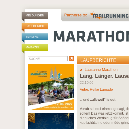
MELDUNGEN
LAUFBERICHTE
TERMINE
MAGAZIN
LAUFBERICHTE
Lausanne Marathon
Lang. Länger. Laus
22.10.06
Autor:
Heike Lamadé
... und „alleweil“ is gut!
Vorab sei erst einmal gesagt, d
sollen! Das was jetzt kommt, ist
dienliches Werkzeug für Spötter
kopfschüttelnd oder müde grins