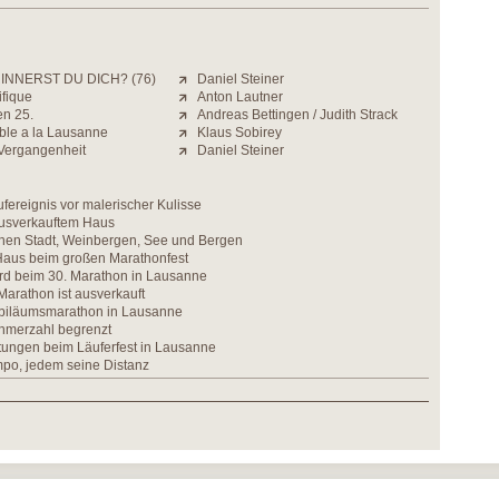
INNERST DU DICH? (76)
Daniel Steiner
ifique
Anton Lautner
en 25.
Andreas Bettingen / Judith Strack
ble a la Lausanne
Klaus Sobirey
 Vergangenheit
Daniel Steiner
ereignis vor malerischer Kulisse
ausverkauftem Haus
chen Stadt, Weinbergen, See und Bergen
Haus beim großen Marathonfest
rd beim 30. Marathon in Lausanne
arathon ist ausverkauft
biläumsmarathon in Lausanne
ehmerzahl begrenzt
tungen beim Läuferfest in Lausanne
po, jedem seine Distanz