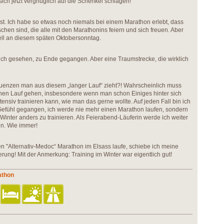
ich jetzt vergnüglich auf die Schenkel schlagen!
st. Ich habe so etwas noch niemals bei einem Marathon erlebt, dass
hen sind, die alle mit den Marathonins feiern und sich freuen. Aber
ell an diesem späten Oktobersonntag.
tlich gesehen, zu Ende gegangen. Aber eine Traumstrecke, die wirklich
quenzen man aus diesem „langer Lauf“ zieht?! Wahrscheinlich muss
hen Lauf gehen, insbesondere wenn man schon Einiges hinter sich
ntensiv trainieren kann, wie man das gerne wollte. Auf jeden Fall bin ich
Gefühl gegangen, ich werde nie mehr einen Marathon laufen, sondern
inter anders zu trainieren. Als Feierabend-Läuferin werde ich weiter
ren. Wie immer!
n "Alternativ-Medoc“ Marathon im Elsass laufe, schiebe ich meine
erung! Mit der Anmerkung: Training im Winter war eigentlich gut!
athon