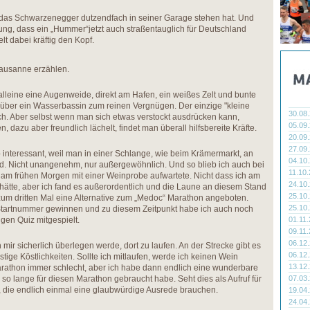
das Schwarzenegger dutzendfach in seiner Garage stehen hat. Und
ung, dass ein „Hummer“jetzt auch straßentauglich für Deutschland
lt dabei kräftig den Kopf.
 Lausanne erzählen.
leine eine Augenweide, direkt am Hafen, ein weißes Zelt und bunte
t über ein Wasserbassin zum reinen Vergnügen. Der einzige "kleine
30.08
h. Aber selbst wenn man sich etwas verstockt ausdrücken kann,
05.09
 dazu aber freundlich lächelt, findet man überall hilfsbereite Kräfte.
20.09
27.09
interessant, weil man in einer Schlange, wie beim Krämermarkt, an
04.10
rd. Nicht unangenehm, nur außergewöhnlich. Und so blieb ich auch bei
11.10
am frühen Morgen mit einer Weinprobe aufwartete. Nicht dass ich am
24.10
ätte, aber ich fand es außerordentlich und die Laune an diesem Stand
25.10
 zum dritten Mal eine Alternative zum „Medoc“ Marathon angeboten.
25.10
Startnummer gewinnen und zu diesem Zeitpunkt habe ich auch noch
gen Quiz mitgespielt.
01.11
09.11
06.12
 mir sicherlich überlegen werde, dort zu laufen. An der Strecke gibt es
06.12
ige Köstlichkeiten. Sollte ich mitlaufen, werde ich keinen Wein
13.12
Marathon immer schlecht, aber ich habe dann endlich eine wunderbare
so lange für diesen Marathon gebraucht habe. Seht dies als Aufruf für
07.03
, die endlich einmal eine glaubwürdige Ausrede brauchen.
19.04
24.04