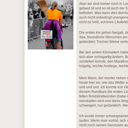
Aber wir sind immer noch in La
gebaut ist und so ist auch der 
befinden. Man kann dies durcha
auch nicht unbedingt unangene
nicht zu heiß, schönes Läuferkl
Die ersten km gehen bergab, d
See, freundliche Menschen am
gedeckten Tischen Weine verko
Bei den ersten Kilometern habe 
sich aber schlagartig ändern. 
vorstellen konnte, den Marathon 
hügelig, leichte Anstiege, leic
Mein Mann, der munter neben mi
heute hier sei, wie das Wetter
und und und. Ich konnte von Gl
diesem Rundkurs die ersten Läu
fetten Rindsbratwürsten (habe i
reinstopfen wird und diese län
schweigen, nur gedanklich. Wenn
Ich wurde immer schweigsamer, 
laufen. Wenn man vorhat, sich 
nicht noch seinen Genossen au