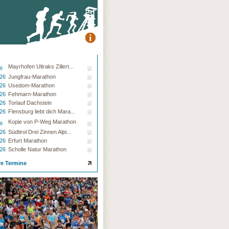
Mayrhofen Ultraks Zillert...
26
.26
Jungfrau-Marathon
.26
Usedom-Marathon
.26
Fehmarn-Marathon
.26
Torlauf Dachstein
.26
Flensburg liebt dich Mara...
Kopie von P-Weg Marathon
26
.26
Südtirol Drei Zinnen Alpi...
.26
Erfurt Marathon
.26
Scholle Natur Marathon
re Termine