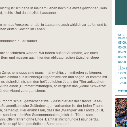
 wichtig ist, ich habe in meinem Leben noch nie etwas gewonnen, kein
, nichts. Und da plötzlich Lausanne.
hm mir das Versprechen ab, in Lausanne auch wirklich zu laufen und ich
einen ersten Gewinn im Leben.
04. -
05.09.
tartnummer in Lausanne!
05.09
05.09
05.09
 kurz beschrieben werden! Wir fahren auf der Autobahn, wie nach
05.09
g Bern und müssen auch hier den obligatorischen Zwischenstopp in
06.09
10. -
12.09.
he Zwischenstopps sind manchmal wichtig, um mitreden zu können.
12.09
älfte einmal aus Kirchberg/Burgdorf anrufen und sagen, er komme mit
12.09
es sicherlich nicht in den heiß geliebten Jeans der 70er auftauchen.
12.09
 würde einen „Hummer“ mitbringen, so vergesst das „kleine Schwarze“
ür den Abend zu organisieren.
weite
Burgdorf schlau gemacht hat weiß, dass hier auf der Strecke Basel-
 große amerikanische Geländewagen vorhanden ist, der jeden Traum
 befriedigt. Hier erfährt Frau, dass der „Wrangler“ ein Fahrzeug ist,
h, sondern in heißen Sommermonaten gleich die Türen, samt
. Offen fahren ohne Ende! Damit ist nicht nur die Frisur perdu,
e Make up! Mein persönlicher Sommertraum!