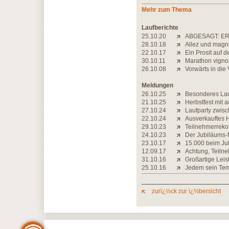
Mehr zum Thema
Laufberichte
25.10.20
ABGESAGT: ER
28.10.18
Allez und magn
22.10.17
Ein Prosit auf d
30.10.11
Marathon vigno
26.10.08
Vorwärts in die
Meldungen
26.10.25
Besonderes Lauf
21.10.25
Herbstfest mit 
27.10.24
Laufparty zwis
22.10.24
Ausverkauftes 
29.10.23
Teilnehmerreko
24.10.23
Der Jubiläums-M
23.10.17
15.000 beim Ju
12.09.17
Achtung, Teiln
31.10.16
Großartige Leis
25.10.16
Jedem sein Tem
zurï¿½ck zur ï¿½bersicht