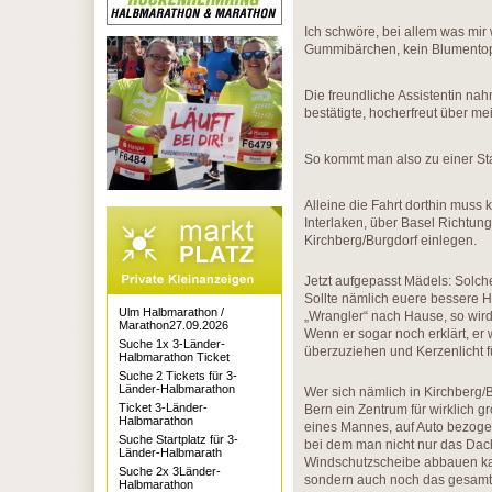
Ich schwöre, bei allem was mir
Gummibärchen, kein Blumentopf
Die freundliche Assistentin na
bestätigte, hocherfreut über m
So kommt man also zu einer S
Alleine die Fahrt dorthin muss
Interlaken, über Basel Richtun
Kirchberg/Burgdorf einlegen.
Jetzt aufgepasst Mädels: Solc
Sollte nämlich euere bessere H
Ulm Halbmarathon /
„Wrangler“ nach Hause, so wird 
Marathon27.09.2026
Wenn er sogar noch erklärt, er
Suche 1x 3-Länder-
überzuziehen und Kerzenlicht f
Halbmarathon Ticket
Suche 2 Tickets für 3-
Länder-Halbmarathon
Wer sich nämlich in Kirchberg/
Ticket 3-Länder-
Bern ein Zentrum für wirklich
Halbmarathon
eines Mannes, auf Auto bezogen,
Suche Startplatz für 3-
bei dem man nicht nur das Dac
Länder-Halbmarath
Windschutzscheibe abbauen kann
Suche 2x 3Länder-
sondern auch noch das gesamt
Halbmarathon