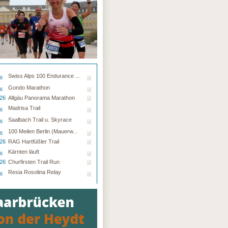
Swiss Alps 100 Endurance ...
26
Gondo Marathon
26
.26
Allgäu Panorama Marathon
Madrisa Trail
26
Saalbach Trail u. Skyrace
26
100 Meilen Berlin (Mauerw...
26
.26
RAG Hartfüßler Trail
Kärnten läuft
26
.26
Churfirsten Trail Run
Resia Rosolina Relay
26