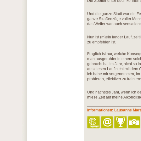
Die Spötter unter euch können s
Und die ganze Stadt war ein Fe
ganze Straßenzüge voller Mensc
das Wetter war auch sensation
Nun ist (m)ein langer Lauf, zei
zu empfehlen ist.
Fraglich ist nur, welche Konse
man ausgeruhter in einem solc
gebracht hat im Jahr, nicht so i
aus diesen Lauf nicht mit dem 
ich habe mir vorgenommen, im W
probieren, effektiver zu trainie
Und nächstes Jahr, wenn ich de
miese Zeit auf meine Alkoholisi
Informationen: Lausanne Mar