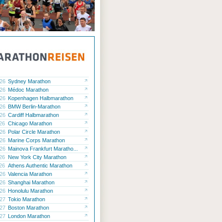
.26
Sydney Marathon
.26
Médoc Marathon
.26
Kopenhagen Halbmarathon
.26
BMW Berlin-Marathon
.26
Cardiff Halbmarathon
.26
Chicago Marathon
.26
Polar Circle Marathon
.26
Marine Corps Marathon
.26
Mainova Frankfurt Maratho...
.26
New York City Marathon
.26
Athens Authentic Marathon
.26
Valencia Marathon
.26
Shanghai Marathon
.26
Honolulu Marathon
.27
Tokio Marathon
.27
Boston Marathon
.27
London Marathon