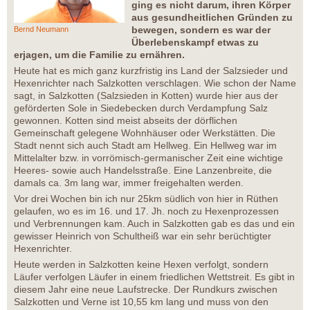
ging es nicht darum, ihren Körper
aus gesundheitlichen Gründen zu
bewegen, sondern es war der
Bernd Neumann
Überlebenskampf etwas zu
erjagen, um die Familie zu ernähren.
Heute hat es mich ganz kurzfristig ins Land der Salzsieder und
Hexenrichter nach Salzkotten verschlagen. Wie schon der Name
sagt, in Salzkotten (Salzsieden in Kotten) wurde hier aus der
geförderten Sole in Siedebecken durch Verdampfung Salz
gewonnen. Kotten sind meist abseits der dörflichen
Gemeinschaft gelegene Wohnhäuser oder Werkstätten. Die
Stadt nennt sich auch Stadt am Hellweg. Ein Hellweg war im
Mittelalter bzw. in vorrömisch-germanischer Zeit eine wichtige
Heeres- sowie auch Handelsstraße. Eine Lanzenbreite, die
damals ca. 3m lang war, immer freigehalten werden.
Vor drei Wochen bin ich nur 25km südlich von hier in Rüthen
gelaufen, wo es im 16. und 17. Jh. noch zu Hexenprozessen
und Verbrennungen kam. Auch in Salzkotten gab es das und ein
gewisser Heinrich von Schultheiß war ein sehr berüchtigter
Hexenrichter.
Heute werden in Salzkotten keine Hexen verfolgt, sondern
Läufer verfolgen Läufer in einem friedlichen Wettstreit. Es gibt in
diesem Jahr eine neue Laufstrecke. Der Rundkurs zwischen
Salzkotten und Verne ist 10,55 km lang und muss von den