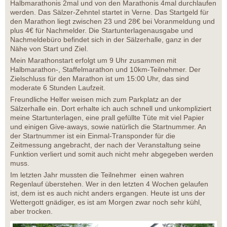
Halbmarathonis 2mal und von den Marathonis 4mal durchlaufen
werden. Das Sälzer-Zehntel startet in Verne. Das Startgeld für
den Marathon liegt zwischen 23 und 28€ bei Voranmeldung und
plus 4€ für Nachmelder. Die Startunterlagenausgabe und
Nachmeldebüro befindet sich in der Sälzerhalle, ganz in der
Nähe von Start und Ziel.
Mein Marathonstart erfolgt um 9 Uhr zusammen mit
Halbmarathon-, Staffelmarathon und 10km-Teilnehmer. Der
Zielschluss für den Marathon ist um 15:00 Uhr, das sind
moderate 6 Stunden Laufzeit.
Freundliche Helfer weisen mich zum Parkplatz an der
Sälzerhalle ein. Dort erhalte ich auch schnell und unkompliziert
meine Startunterlagen, eine prall gefüllte Tüte mit viel Papier
und einigen Give-aways, sowie natürlich die Startnummer. An
der Startnummer ist ein Einmal-Transponder für die
Zeitmessung angebracht, der nach der Veranstaltung seine
Funktion verliert und somit auch nicht mehr abgegeben werden
muss.
Im letzten Jahr mussten die Teilnehmer einen wahren
Regenlauf überstehen. Wer in den letzten 4 Wochen gelaufen
ist, dem ist es auch nicht anders ergangen. Heute ist uns der
Wettergott gnädiger, es ist am Morgen zwar noch sehr kühl,
aber trocken.