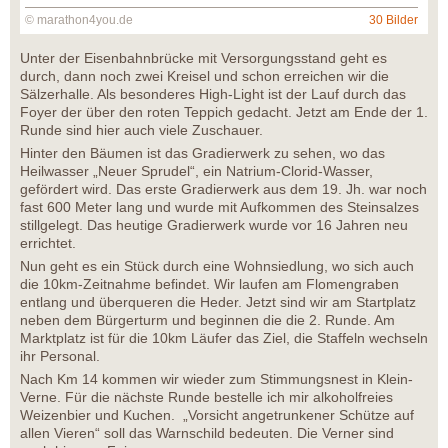
© marathon4you.de
30 Bilder
Unter der Eisenbahnbrücke mit Versorgungsstand geht es
durch, dann noch zwei Kreisel und schon erreichen wir die
Sälzerhalle. Als besonderes High-Light ist der Lauf durch das
Foyer der über den roten Teppich gedacht. Jetzt am Ende der 1.
Runde sind hier auch viele Zuschauer.
Hinter den Bäumen ist das Gradierwerk zu sehen, wo das
Heilwasser „Neuer Sprudel“, ein Natrium-Clorid-Wasser,
gefördert wird. Das erste Gradierwerk aus dem 19. Jh. war noch
fast 600 Meter lang und wurde mit Aufkommen des Steinsalzes
stillgelegt. Das heutige Gradierwerk wurde vor 16 Jahren neu
errichtet.
Nun geht es ein Stück durch eine Wohnsiedlung, wo sich auch
die 10km-Zeitnahme befindet. Wir laufen am Flomengraben
entlang und überqueren die Heder. Jetzt sind wir am Startplatz
neben dem Bürgerturm und beginnen die die 2. Runde. Am
Marktplatz ist für die 10km Läufer das Ziel, die Staffeln wechseln
ihr Personal.
Nach Km 14 kommen wir wieder zum Stimmungsnest in Klein-
Verne. Für die nächste Runde bestelle ich mir alkoholfreies
Weizenbier und Kuchen. „Vorsicht angetrunkener Schütze auf
allen Vieren“ soll das Warnschild bedeuten. Die Verner sind