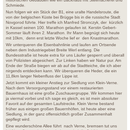
historischen Gebäuden wie ein Backhaus mit Stellmacherei und
Schmiede.
Nun folgen wir ein Stück der B1, eine uralte Handelsroute, die
von der belgischen Küste bei Brügge bis in die russische Stadt
Novgorod führte. Hier treffe ich Manfred Stronczyk, der kürzlich
in Kassel seinen 100. Marathon gelaufen ist. Kerstin Gebert-
Sommer läuft ihren 2. Marathon. Ihr Mann begnügt sich heute
mit 10km, denn erst letzte Woche lief er den Knastmarathon.
Wir unterqueren die Eisenbahnlinie und laufen am Ortsende
neben dem Industriegebiet Breite Werl entlang. Die
Bundesstraße ist heute extra für uns Läufer gesperrt und überall
von Polizisten abgesichert. Zur Linken haben wir Natur pur. Am
Ende der Straße biegen wir ab auf die Stadtteiche, die ich aber
nirgends entdecken kann. Wir überqueren die Heder, die ein
11,8km langer Nebenfluss der Lippe ist.
Jetzt kommt ein kleiner Anstieg zur Siedlung von Klein-Verne.
Nach dem Versorgungsstand vor einem restaurierten
Bauernhaus ist eine große Zuschauergruppe. Wir kommen hier
ja viermal vorbei und ich sage es gleich, es ist mein absoluter
Favorit auf der gesamten Laufstrecke. Klein Verne bestand
früher aus einigen großen Bauernhöfen, ist heute aber eine
Siedlung, in der ganz offensichtlich großer Zusammenhalt
gepflegt wird.
Eine wunderschöne Allee führt nach Verne, bremsen tut uns