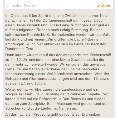
© marathon4you.de
14 Bilder
Im Ort ist das 5-km Schild und eine Zwischenzeitnahme. Kurz
danach ist ein Teil der Dorfgemeinschaft damit beschäftigt,
einen Bierausschank und Grill in Gang zu bringen. Hier gibt es
auf den folgenden Runden noch richtig Stimmung. Bei der
katholischen Pfarrkirche St. Bartholomäus werden wir ebenfalls
lautstark und mit einem „Wir grüßen alle Läufer“-Banner
empfangen. Auch hier entwickelt sich im Laufe der nächsten
Runden ein Fest.
Dann laufen wir direkt auf das denkmalgeschützte Kirchenschiff
zu. Im 12. Jh. entstand hier eine kleine Gewölbebasilika die
dann mehrfach erweitert wurde. Wir umlaufen das gewaltige
Gebäude und haben leider keine Zeit uns die besondere
Innenausstattung dieser Wallfahrtskirche anzusehen. Viele der
Reliquien und Altarraumausstattungen sind aus dem 13. sowie
aus dem 17. und 18. Jh.
Weiter geht’s. wir überqueren die Landesstraße und ein
Wegweiser führt uns in Richtung der "Brünneken Kapelle". Wir
laufen direkt auf die Förderschule Don-Bosco zu und biegen
dann ab zum Sportplatz. Beim Maibaum wird gefeiert und der
Sprecher kündigt die Läufer mit Namen an.
An der nächsten Kreuzung geht es rechts zur Brünneken