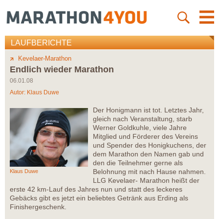
LAUFBERICHTE
Kevelaer-Marathon
Endlich wieder Marathon
06.01.08
Autor:
Klaus Duwe
Der Honigmann ist tot. Letztes Jahr,
gleich nach Veranstaltung, starb
Werner Goldkuhle, viele Jahre
Mitglied und Förderer des Vereins
und Spender des Honigkuchens, der
dem Marathon den Namen gab und
den die Teilnehmer gerne als
Belohnung mit nach Hause nahmen.
Klaus Duwe
LLG Kevelaer- Marathon heißt der
erste 42 km-Lauf des Jahres nun und statt des leckeres
Gebäcks gibt es jetzt ein beliebtes Getränk aus Erding als
Finishergeschenk.