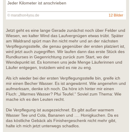
Jeder Kilometer ist anschrieben
© marathon4you.de
12 Bilder
Jetzt geht es eine lange Gerade zunächst noch über Felder und
Wiesen, wo kalter Wind das Laufvergnügen etwas trübt. Später
am Waldrand spürt man ihn nicht mehr und an der nächsten
Verpflegungsstelle, die genau gegenüber der ersten platziert ist,
wird jetzt auch zugegriffen. Wir laufen dann das erste Stück des
Rundkurses in Gegenrichtung zurück zum Start, wo der
Wendepunkt ist. Es kommen uns jede Menge Läuferinnen und
Läufer entgegen, trotzdem wird es nie zu eng.
Als ich wieder bei der ersten Verpflegungsstelle bin, greife ich
mir einen Becher Wasser. Es ist angewärmt. Wie angenehm und
aufmerksam, denke ich noch. Da höre ich hinter mir einen
Fluch: „Warmes Wasser? Pfui Teufel.“ Soviel zum Thema: Wie
mache ich es den Leuten recht.
Die Verpflegung ist ausgezeichnet. Es gibt außer warmem
Wasser Tee und Cola, Bananen und …. Honigkuchen. Da es
das köstliche Gebäck als Finishergeschenk nicht mehr gibt,
halte ich mich jetzt unterwegs schadlos.