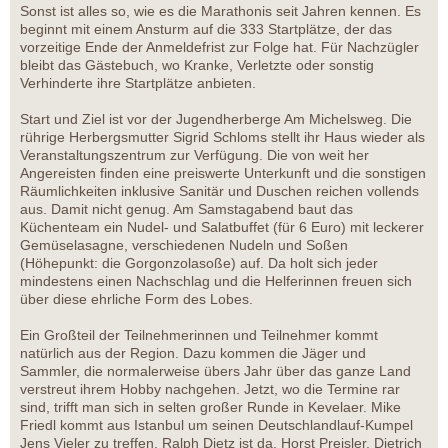
Sonst ist alles so, wie es die Marathonis seit Jahren kennen. Es
beginnt mit einem Ansturm auf die 333 Startplätze, der das
vorzeitige Ende der Anmeldefrist zur Folge hat. Für Nachzügler
bleibt das Gästebuch, wo Kranke, Verletzte oder sonstig
Verhinderte ihre Startplätze anbieten.
Start und Ziel ist vor der Jugendherberge Am Michelsweg. Die
rührige Herbergsmutter Sigrid Schloms stellt ihr Haus wieder als
Veranstaltungszentrum zur Verfügung. Die von weit her
Angereisten finden eine preiswerte Unterkunft und die sonstigen
Räumlichkeiten inklusive Sanitär und Duschen reichen vollends
aus. Damit nicht genug. Am Samstagabend baut das
Küchenteam ein Nudel- und Salatbuffet (für 6 Euro) mit leckerer
Gemüselasagne, verschiedenen Nudeln und Soßen
(Höhepunkt: die Gorgonzolasoße) auf. Da holt sich jeder
mindestens einen Nachschlag und die Helferinnen freuen sich
über diese ehrliche Form des Lobes.
Ein Großteil der Teilnehmerinnen und Teilnehmer kommt
natürlich aus der Region. Dazu kommen die Jäger und
Sammler, die normalerweise übers Jahr über das ganze Land
verstreut ihrem Hobby nachgehen. Jetzt, wo die Termine rar
sind, trifft man sich in selten großer Runde in Kevelaer. Mike
Friedl kommt aus Istanbul um seinen Deutschlandlauf-Kumpel
Jens Vieler zu treffen, Ralph Dietz ist da, Horst Preisler, Dietrich