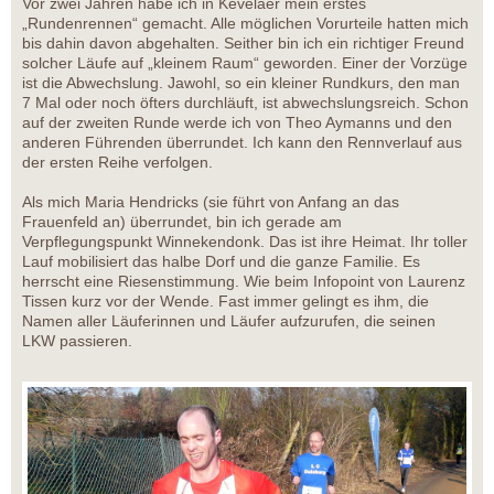
Vor zwei Jahren habe ich in Kevelaer mein erstes
„Rundenrennen“ gemacht. Alle möglichen Vorurteile hatten mich
bis dahin davon abgehalten. Seither bin ich ein richtiger Freund
solcher Läufe auf „kleinem Raum“ geworden. Einer der Vorzüge
ist die Abwechslung. Jawohl, so ein kleiner Rundkurs, den man
7 Mal oder noch öfters durchläuft, ist abwechslungsreich. Schon
auf der zweiten Runde werde ich von Theo Aymanns und den
anderen Führenden überrundet. Ich kann den Rennverlauf aus
der ersten Reihe verfolgen.
Als mich Maria Hendricks (sie führt von Anfang an das
Frauenfeld an) überrundet, bin ich gerade am
Verpflegungspunkt Winnekendonk. Das ist ihre Heimat. Ihr toller
Lauf mobilisiert das halbe Dorf und die ganze Familie. Es
herrscht eine Riesenstimmung. Wie beim Infopoint von Laurenz
Tissen kurz vor der Wende. Fast immer gelingt es ihm, die
Namen aller Läuferinnen und Läufer aufzurufen, die seinen
LKW passieren.