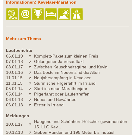
Informationen: Kevelaer-Marathon
Mehr zum Thema
Laufberichte
06.01.19
Komplett-Paket zum kleinen Preis
07.01.18
Gelungener Jahresauftakt
08.01.17
Zwischen Keuschheitsgürtel und Kevin
10.01.16
Das Beste im Neuen sind die Alten
11.01.15
Neujahrsempfang in Kevelaer
11.01.15
Stürmische Pilgerfahrt im Irrland
05.01.14
Start ins neue Marathonjahr
05.01.14
Pilgerfahrt oder Läufertreffen
06.01.13
Neues und Bewährtes
06.01.13
Erster in Irrland
Meldungen
Haegens und Schönherr-Hölscher gewinnen den
10.01.17
15. LLG Kev...
30.12.13
Sieben Runden und 195 Meter bis ins Ziel