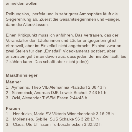
anmelden wollen.
Reibungslos, perfekt und in sehr guter Atmosphäre läuft die
Siegerehrung ab. Zuerst die Gesamtsiegerinnen und –sieger,
dann die Altersklassen.
Einen Kritikpunkt muss ich anführen. Das Vertrauen, das der
Veranstalter den Läuferinnen und Läufer entgegenbringt ist
ehrenvoll, aber im Einzelfall nicht angebracht. Es sind zwar an
zwei Stellen für den „Ernstfall“ Videokameras postiert, aber
ansonsten geht man davon aus, dass jeder, der ins Ziel läuft, bis
7 zählen kann. Das schafft aber nicht jede(r).
Marathonsieger
Männer
1. Aymanns, Theo VfB Alemannia Pfalzdorf 2:38:43 h
2. Schmeinck, Andreas DJK Lowick Bocholt 2:43:51 h
3. Ockl, Alexander TuSEM Essen 2:44:43 h
Frauen
1. Hendricks, Maria SV Viktoria Winnekendonk 3:16:28 h
2. Möllensiep, Sybille SUS Schalke 96 3:28:17 h
3. Claus, Ute LT Issum Turboschnecken 3:32:32 h