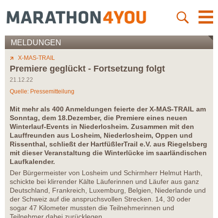
MELDUNGEN
X-MAS-TRAIL
Premiere geglückt - Fortsetzung folgt
21.12.22
Quelle: Pressemitteilung
Mit mehr als 400 Anmeldungen feierte der X-MAS-TRAIL am
Sonntag, dem 18.Dezember, die Premiere eines neuen
Winterlauf-Events in Niederlosheim. Zusammen mit den
Lauffreunden aus Losheim, Niederlosheim, Oppen und
Rissenthal, schließt der HartfüßlerTrail e.V. aus Riegelsberg
mit dieser Veranstaltung die Winterlücke im saarländischen
Laufkalender.
Der Bürgermeister von Losheim und Schirmherr Helmut Harth,
schickte bei klirrender Kälte Läuferinnen und Läufer aus ganz
Deutschland, Frankreich, Luxemburg, Belgien, Niederlande und
der Schweiz auf die anspruchsvollen Strecken. 14, 30 oder
sogar 47 Kilometer mussten die Teilnehmerinnen und
Teilnehmer dabei zurücklegen.