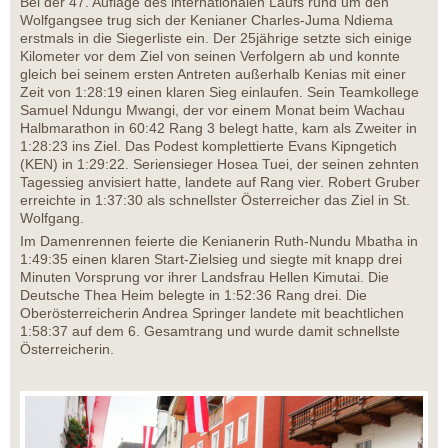
Bei der 47. Auflage des internationalen Laufs rund um den
Wolfgangsee trug sich der Kenianer Charles-Juma Ndiema
erstmals in die Siegerliste ein. Der 25jährige setzte sich einige
Kilometer vor dem Ziel von seinen Verfolgern ab und konnte
gleich bei seinem ersten Antreten außerhalb Kenias mit einer
Zeit von 1:28:19 einen klaren Sieg einlaufen. Sein Teamkollege
Samuel Ndungu Mwangi, der vor einem Monat beim Wachau
Halbmarathon in 60:42 Rang 3 belegt hatte, kam als Zweiter in
1:28:23 ins Ziel. Das Podest komplettierte Evans Kipngetich
(KEN) in 1:29:22. Seriensieger Hosea Tuei, der seinen zehnten
Tagessieg anvisiert hatte, landete auf Rang vier. Robert Gruber
erreichte in 1:37:30 als schnellster Österreicher das Ziel in St.
Wolfgang.
Im Damenrennen feierte die Kenianerin Ruth-Nundu Mbatha in
1:49:35 einen klaren Start-Zielsieg und siegte mit knapp drei
Minuten Vorsprung vor ihrer Landsfrau Hellen Kimutai. Die
Deutsche Thea Heim belegte in 1:52:36 Rang drei. Die
Oberösterreicherin Andrea Springer landete mit beachtlichen
1:58:37 auf dem 6. Gesamtrang und wurde damit schnellste
Österreicherin.