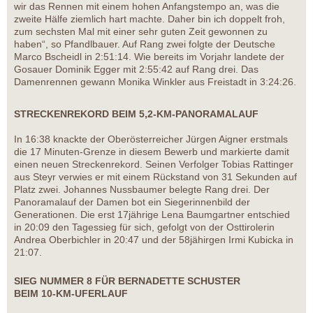
wir das Rennen mit einem hohen Anfangstempo an, was die
zweite Hälfe ziemlich hart machte. Daher bin ich doppelt froh,
zum sechsten Mal mit einer sehr guten Zeit gewonnen zu
haben“, so Pfandlbauer. Auf Rang zwei folgte der Deutsche
Marco Bscheidl in 2:51:14. Wie bereits im Vorjahr landete der
Gosauer Dominik Egger mit 2:55:42 auf Rang drei. Das
Damenrennen gewann Monika Winkler aus Freistadt in 3:24:26.
STRECKENREKORD BEIM 5,2-KM-PANORAMALAUF
In 16:38 knackte der Oberösterreicher Jürgen Aigner erstmals
die 17 Minuten-Grenze in diesem Bewerb und markierte damit
einen neuen Streckenrekord. Seinen Verfolger Tobias Rattinger
aus Steyr verwies er mit einem Rückstand von 31 Sekunden auf
Platz zwei. Johannes Nussbaumer belegte Rang drei. Der
Panoramalauf der Damen bot ein Siegerinnenbild der
Generationen. Die erst 17jährige Lena Baumgartner entschied
in 20:09 den Tagessieg für sich, gefolgt von der Osttirolerin
Andrea Oberbichler in 20:47 und der 58jähirgen Irmi Kubicka in
21:07.
SIEG NUMMER 8 FÜR BERNADETTE SCHUSTER
BEIM 10-KM-UFERLAUF