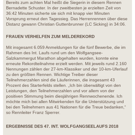
Bereits zum achten Mal heißt die Siegerin in diesem Rennen
Bernadette Schuster. In der zweitbesten je erzielten Zeit von
36:42 Minuten sicherte sie sich mit knapp vier Minuten
Vorsprung erneut den Tagessieg. Das Herrenrennen über diese
Distanz gewann Christian Guttenbrunner (LC Sicking) in 34:06.
FRAUEN VERHELFEN ZUM MELDEREKORD
Mit insgesamt 6.059 Anmeldungen für die fünf Bewerbe, die im
Rahmen des Int. Laufs rund um den Wolfgangsee-
Salzkammergut Marathon abgehalten wurden, konnte eine
erneute Rekordteilnahme erzielt werden. Mit jeweils rund 2.160
Nennungen zählen der 27-km-Klassiker und der 10-km-Uferlauf
zu den größten Rennen. Wichtige Treiber dieser
Teilnehmerzahlen sind die Läuferinnen, die insgesamt 43
Prozent des Starterfelds stellen. „Ich bin überwältigt von den
Leistungen, den Teilnehmerzahlen und vor allem von der
positiven Stimmung beim diesjährigen Rennwochenende. Ich
möchte mich bei allen Mitwirkenden für die Unterstützung und
bei den Teilnehmern aus 41 Nationen für die Treue bedanken,“
so Rennleiter Franz Sperrer.
ERGEBNISSE DES 47. INT. WOLFGANGSEELAUFS 2018