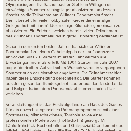
Olympiasiegerin Evi Sachenbacher-Stehle in Willingen ein
einwöchiges Sommertrainingslager absolvieren, an dessen
Abschluss die Teilnahme am Willinger Panoramalauf steht.
Damit besteht für viele Hobbyläufer wieder die einmalige
Gelegenheit mit „ihren“ Idolen einige Kilometer gemeinsam zu
absolvieren. Ein Erlebnis, welches bereits vielen Teilnehmern
des Willinger Panoramalaufes in guter Erinnerung geblieben ist.
Schon in den ersten beiden Jahren hat sich der Willinger
Panoramalauf zu einem Geheimtipp in der Laufsportszene
entwickelt. Mit 670 Startern im ersten Jahr wurden alle
Erwartungen mehr als erfüllt. Mit 1004 Startern im Jahr 2007
sogar übertroffen. Auf vielfachen Wunsch wurde in vergangenen
Sommer auch der Marathon angeboten. Die Teilnehmerzahlen
haben diese Entscheidung gerechtfertigt. Die Starter kommen
aus dem gesamten Bundesgebiet. Läufer aus den Niederlanden
und Belgien haben dem Panoramalauf internationales Flair
verliehen.
Veranstaltungsort ist das Festivalgelände am Haus des Gastes.
Für ein abwechslungsreiches Rahmenprogramm ist mit einer
Sportmesse, Mitmachaktionen, Tombola sowie einer
professionellen Moderation (Hit-Radio ffh) gesorgt. Mit
Läuferfrühstück, Kuchenbuffet und Grillspezialitäten kommt das
leibliche Wohl nicht zu kurz. Ein Benefiz-Fußballspiel zwischen