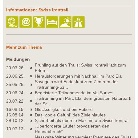
Informationen: Swiss Irontrail
Mehr zum Thema
Meldungen
Frühling auf den Trails: Swiss Irontrail lädt zum
20.03.26
Erleb...
29.06.25
Herausforderungen mit Nachhall im Parc Ela
Savognin wird Ende Juni zum Zentrum der
25.05.25
Trailrunning-Sz...
30.06.24
Begeisterte Teilnehmende im Val Surses
Trailrunning im Parc Ela, dem grössten Naturpark
23.07.22
der Sc...
16.08.15
Glückseligkeit und ein Rekord
16.08.14
Das „coole Gefühl“ des Zieleinlaufes
29.10.12
Sicherheit als oberste Maxime am Swiss Irontrail
„Überforderte Läufer provozierten den
10.07.12
Rennabbruch“
Nasskalte Witterung vermiest Premiere des Swiss