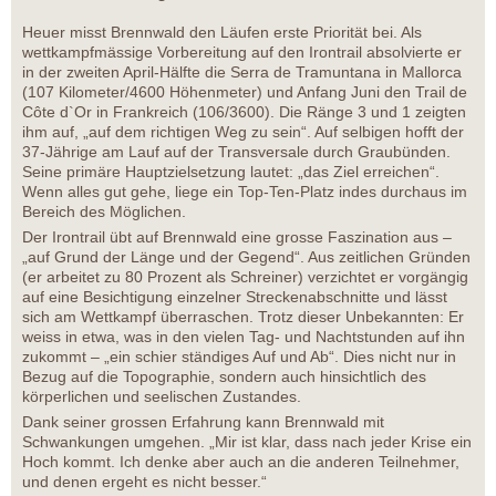
Heuer misst Brennwald den Läufen erste Priorität bei. Als
wettkampfmässige Vorbereitung auf den Irontrail absolvierte er
in der zweiten April-Hälfte die Serra de Tramuntana in Mallorca
(107 Kilometer/4600 Höhenmeter) und Anfang Juni den Trail de
Côte d`Or in Frankreich (106/3600). Die Ränge 3 und 1 zeigten
ihm auf, „auf dem richtigen Weg zu sein“. Auf selbigen hofft der
37-Jährige am Lauf auf der Transversale durch Graubünden.
Seine primäre Hauptzielsetzung lautet: „das Ziel erreichen“.
Wenn alles gut gehe, liege ein Top-Ten-Platz indes durchaus im
Bereich des Möglichen.
Der Irontrail übt auf Brennwald eine grosse Faszination aus –
„auf Grund der Länge und der Gegend“. Aus zeitlichen Gründen
(er arbeitet zu 80 Prozent als Schreiner) verzichtet er vorgängig
auf eine Besichtigung einzelner Streckenabschnitte und lässt
sich am Wettkampf überraschen. Trotz dieser Unbekannten: Er
weiss in etwa, was in den vielen Tag- und Nachtstunden auf ihn
zukommt – „ein schier ständiges Auf und Ab“. Dies nicht nur in
Bezug auf die Topographie, sondern auch hinsichtlich des
körperlichen und seelischen Zustandes.
Dank seiner grossen Erfahrung kann Brennwald mit
Schwankungen umgehen. „Mir ist klar, dass nach jeder Krise ein
Hoch kommt. Ich denke aber auch an die anderen Teilnehmer,
und denen ergeht es nicht besser.“