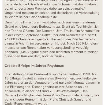
dachte er sich. Dies aus folgender Überlegung: „Der Irontrail ist
der erste lange Ultra-Traillauf in der Schweiz und das Erlebnis,
bei einer derartigen Premiere dabei zu sein, einmalig.“
Umgehend meldete er sich an und deklarierte die Veranstaltung
zu einem seiner Saisonhöhepunkte.
Dem Irontrail misst Brennwald aber noch aus einem anderen
Grund eine besondere Bedeutung zu: Er gilt als Test hinsichtlich
des Tor des Géants. Der Nonstop-Ultra-Traillauf im Aostatal führt
in der ersten September-Hälfte über 330 Kilometer und ist mit
24 000 Höhenmetern gespickt. Ihn nahm der Zürcher bereits
einmal in Angriff, im vergangenen Herbst. Nach 180 Kilometern
musste er das Rennen aber verletzungsbedingt vorzeitig
beenden. „Die Aufgabe stellte den bittersten Moment in meiner
bisherigen Karriere dar“, blickt er zurück.
Grösste Erfolge im Jahres-Rhythmus
Ihren Anfang nahm Brennwalds sportliche Laufbahn 1993. Als
18-Jähriger bestritt er sein erstes Bike-Rennen, wechselte vier
Jahre später zu den Amateuren und nur zwölf Monate danach in
die Elitekategorie. Dieser gehörte er vier Saisons an und
absolvierte in dieser Zeit rund 70 Bike-Wettkämpfe. Den
Grossteil als Mitglied des Team Volvo Cannondale Schweiz, das
bei wichtigen Rennen mit den Profis Christoph Sauser und
Cadel Evans verstärkt wurde.