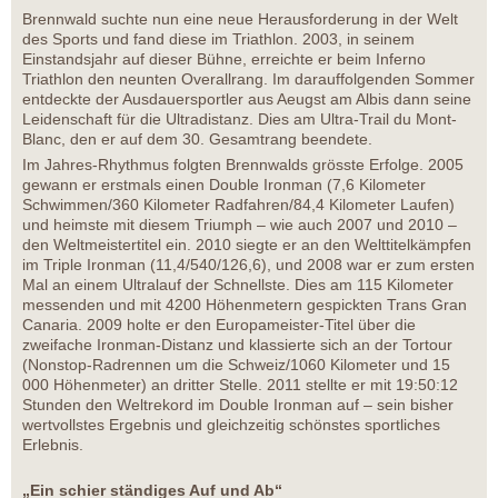
Brennwald suchte nun eine neue Herausforderung in der Welt
des Sports und fand diese im Triathlon. 2003, in seinem
Einstandsjahr auf dieser Bühne, erreichte er beim Inferno
Triathlon den neunten Overallrang. Im darauffolgenden Sommer
entdeckte der Ausdauersportler aus Aeugst am Albis dann seine
Leidenschaft für die Ultradistanz. Dies am Ultra-Trail du Mont-
Blanc, den er auf dem 30. Gesamtrang beendete.
Im Jahres-Rhythmus folgten Brennwalds grösste Erfolge. 2005
gewann er erstmals einen Double Ironman (7,6 Kilometer
Schwimmen/360 Kilometer Radfahren/84,4 Kilometer Laufen)
und heimste mit diesem Triumph – wie auch 2007 und 2010 –
den Weltmeistertitel ein. 2010 siegte er an den Welttitelkämpfen
im Triple Ironman (11,4/540/126,6), und 2008 war er zum ersten
Mal an einem Ultralauf der Schnellste. Dies am 115 Kilometer
messenden und mit 4200 Höhenmetern gespickten Trans Gran
Canaria. 2009 holte er den Europameister-Titel über die
zweifache Ironman-Distanz und klassierte sich an der Tortour
(Nonstop-Radrennen um die Schweiz/1060 Kilometer und 15
000 Höhenmeter) an dritter Stelle. 2011 stellte er mit 19:50:12
Stunden den Weltrekord im Double Ironman auf – sein bisher
wertvollstes Ergebnis und gleichzeitig schönstes sportliches
Erlebnis.
„Ein schier ständiges Auf und Ab“