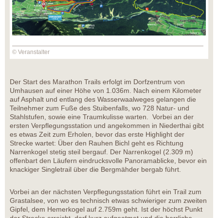
© Veranstalter
Der Start des Marathon Trails erfolgt im Dorfzentrum von
Umhausen auf einer Höhe von 1.036m. Nach einem Kilometer
auf Asphalt und entlang des Wasserwaalweges gelangen die
Teilnehmer zum Fuße des Stuibenfalls, wo 728 Natur- und
Stahlstufen, sowie eine Traumkulisse warten. Vorbei an der
ersten Verpflegungsstation und angekommen in Niederthai gibt
es etwas Zeit zum Erholen, bevor das erste Highlight der
Strecke wartet: Über den Rauhen Bichl geht es Richtung
Narrenkogel stetig steil bergauf. Der Narrenkogel (2.309 m)
offenbart den Läufern eindrucksvolle Panoramablicke, bevor ein
knackiger Singletrail über die Bergmähder bergab führt.
Vorbei an der nächsten Verpflegungsstation führt ein Trail zum
Grastalsee, von wo es technisch etwas schwieriger zum zweiten
Gipfel, dem Hemerkogel auf 2.759m geht. Ist der höchst Punkt
der Strecke erreicht, darf kurz aufgeatmet und die herrliche