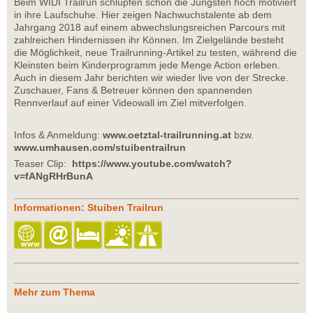
Beim WIDI Trailrun schlüpfen schon die Jüngsten hoch motiviert
in ihre Laufschuhe. Hier zeigen Nachwuchstalente ab dem
Jahrgang 2018 auf einem abwechslungsreichen Parcours mit
zahlreichen Hindernissen ihr Können. Im Zielgelände besteht
die Möglichkeit, neue Trailrunning-Artikel zu testen, während die
Kleinsten beim Kinderprogramm jede Menge Action erleben.
Auch in diesem Jahr berichten wir wieder live von der Strecke.
Zuschauer, Fans & Betreuer können den spannenden
Rennverlauf auf einer Videowall im Ziel mitverfolgen.
Infos & Anmeldung:
www.oetztal-trailrunning.at
bzw.
www.umhausen.com/stuibentrailrun
Teaser Clip:
https://www.youtube.com/watch?
v=fANgRHrBunA
Informationen: Stuiben Trailrun
Mehr zum Thema