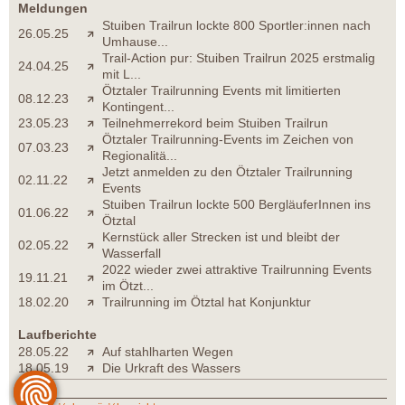
Meldungen
Stuiben Trailrun lockte 800 Sportler:innen nach
26.05.25
Umhause...
Trail-Action pur: Stuiben Trailrun 2025 erstmalig
24.04.25
mit L...
Ötztaler Trailrunning Events mit limitierten
08.12.23
Kontingent...
23.05.23
Teilnehmerrekord beim Stuiben Trailrun
Ötztaler Trailrunning-Events im Zeichen von
07.03.23
Regionalitä...
Jetzt anmelden zu den Ötztaler Trailrunning
02.11.22
Events
Stuiben Trailrun lockte 500 BergläuferInnen ins
01.06.22
Ötztal
Kernstück aller Strecken ist und bleibt der
02.05.22
Wasserfall
2022 wieder zwei attraktive Trailrunning Events
19.11.21
im Ötzt...
18.02.20
Trailrunning im Ötztal hat Konjunktur
Laufberichte
28.05.22
Auf stahlharten Wegen
18.05.19
Die Urkraft des Wassers