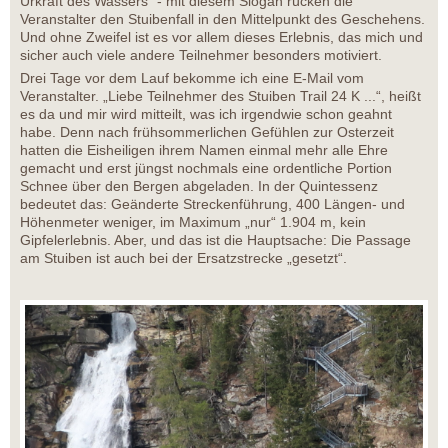
Urkraft des Wassers“ - mit diesem Slogan rücken die
Veranstalter den Stuibenfall in den Mittelpunkt des Geschehens.
Und ohne Zweifel ist es vor allem dieses Erlebnis, das mich und
sicher auch viele andere Teilnehmer besonders motiviert.
Drei Tage vor dem Lauf bekomme ich eine E-Mail vom
Veranstalter. „Liebe Teilnehmer des Stuiben Trail 24 K ...“, heißt
es da und mir wird mitteilt, was ich irgendwie schon geahnt
habe. Denn nach frühsommerlichen Gefühlen zur Osterzeit
hatten die Eisheiligen ihrem Namen einmal mehr alle Ehre
gemacht und erst jüngst nochmals eine ordentliche Portion
Schnee über den Bergen abgeladen. In der Quintessenz
bedeutet das: Geänderte Streckenführung, 400 Längen- und
Höhenmeter weniger, im Maximum „nur“ 1.904 m, kein
Gipfelerlebnis. Aber, und das ist die Hauptsache: Die Passage
am Stuiben ist auch bei der Ersatzstrecke „gesetzt“.