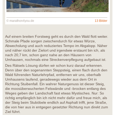
© marathon4you.de
13 Bilder
Auf einem breiten Forstweg geht es durch den Wald flott weiter.
Schmale Pfade sorgen zwischendurch für etwas Würze,
Abwechslung und auch reduziertes Tempo im Abgalopp. Näher
und näher rückt der Zielort und irgendwie erstaunt bin ich, als
nach 20,7 km, schon ganz nahe an den Häusern von
Umhausen, nochmals eine Streckenverpflegung aufgebaut ist.
Des Rätsels Lösung dürfen wir schon kurz darauf erkennen.
Denn über den sogenannten Steppsteig, einen flach durch den
Wald führenden Naturlehrpfad, entfernen wir uns, oberhalb
Umhausens laufend, geradewegs wieder aus dem Ort in
Richtung Stuibenfall. Ein wahrer Naturgenuss ist dieser Steig,
die moosüberwucherten Felswände und -brocken entlang des
Weges geben der Landschaft fast etwas Mystisches. Nur: So
richtig empfänglich bin ich nicht mehr dafür und freue mich, als
der Steig beim Stuböbele endlich auf Asphalt trifft, jene Straße,
die von hier aus in entgegen gesetzter Richtung nun direkt zum
Ziel führt.