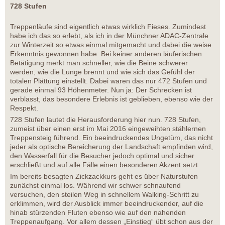
728 Stufen
Treppenläufe sind eigentlich etwas wirklich Fieses. Zumindest
habe ich das so erlebt, als ich in der Münchner ADAC-Zentrale
zur Winterzeit so etwas einmal mitgemacht und dabei die weise
Erkenntnis gewonnen habe: Bei keiner anderen läuferischen
Betätigung merkt man schneller, wie die Beine schwerer
werden, wie die Lunge brennt und wie sich das Gefühl der
totalen Plättung einstellt. Dabei waren das nur 472 Stufen und
gerade einmal 93 Höhenmeter. Nun ja: Der Schrecken ist
verblasst, das besondere Erlebnis ist geblieben, ebenso wie der
Respekt.
728 Stufen lautet die Herausforderung hier nun. 728 Stufen,
zumeist über einen erst im Mai 2016 eingeweihten stählernen
Treppensteig führend. Ein beeindruckendes Ungetüm, das nicht
jeder als optische Bereicherung der Landschaft empfinden wird,
den Wasserfall für die Besucher jedoch optimal und sicher
erschließt und auf alle Fälle einen besonderen Akzent setzt.
Im bereits besagten Zickzackkurs geht es über Naturstufen
zunächst einmal los. Während wir schwer schnaufend
versuchen, den steilen Weg in schnellem Walking-Schritt zu
erklimmen, wird der Ausblick immer beeindruckender, auf die
hinab stürzenden Fluten ebenso wie auf den nahenden
Treppenaufgang. Vor allem dessen „Einstieg“ übt schon aus der