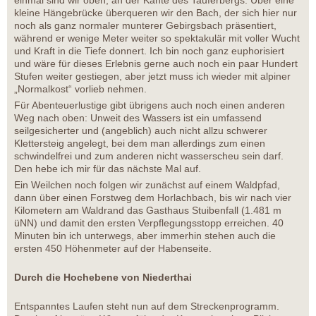
kleine Hängebrücke überqueren wir den Bach, der sich hier nur
noch als ganz normaler munterer Gebirgsbach präsentiert,
während er wenige Meter weiter so spektakulär mit voller Wucht
und Kraft in die Tiefe donnert. Ich bin noch ganz euphorisiert
und wäre für dieses Erlebnis gerne auch noch ein paar Hundert
Stufen weiter gestiegen, aber jetzt muss ich wieder mit alpiner
„Normalkost“ vorlieb nehmen.
Für Abenteuerlustige gibt übrigens auch noch einen anderen
Weg nach oben: Unweit des Wassers ist ein umfassend
seilgesicherter und (angeblich) auch nicht allzu schwerer
Klettersteig angelegt, bei dem man allerdings zum einen
schwindelfrei und zum anderen nicht wasserscheu sein darf.
Den hebe ich mir für das nächste Mal auf.
Ein Weilchen noch folgen wir zunächst auf einem Waldpfad,
dann über einen Forstweg dem Horlachbach, bis wir nach vier
Kilometern am Waldrand das Gasthaus Stuibenfall (1.481 m
üNN) und damit den ersten Verpflegungsstopp erreichen. 40
Minuten bin ich unterwegs, aber immerhin stehen auch die
ersten 450 Höhenmeter auf der Habenseite.
Durch die Hochebene von Niederthai
Entspanntes Laufen steht nun auf dem Streckenprogramm.