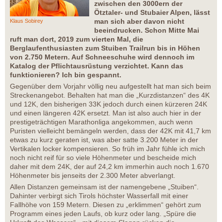
zwischen den 3000ern der
Ötztaler- und Stubaier Alpen, lässt
man sich aber davon nicht
Klaus Sobirey
beeindrucken. Schon Mitte Mai
ruft man dort, 2019 zum vierten Mal, die
Berglaufenthusiasten zum Stuiben Trailrun bis in Höhen
von 2.750 Metern. Auf Schneeschuhe wird dennoch im
Katalog der Pflichtausrüstung verzichtet. Kann das
funktionieren? Ich bin gespannt.
Gegenüber dem Vorjahr völlig neu aufgestellt hat man sich beim
Streckenangebot. Behalten hat man die „Kurzdistanzen“ des 4K
und 12K, den bisherigen 33K jedoch durch einen kürzeren 24K
und einen längeren 42K ersetzt. Man ist also auch hier in der
prestigeträchtigen Marathonliga angekommen, auch wenn
Puristen vielleicht bemängeln werden, dass der 42K mit 41,7 km
etwas zu kurz geraten ist, was aber satte 3.200 Meter in der
Vertikalen locker kompensieren. So früh im Jahr fühle ich mich
noch nicht reif für so viele Höhenmeter und bescheide mich
daher mit dem 24K, der auf 24,2 km immerhin auch noch 1.670
Höhenmeter bis jenseits der 2.300 Meter abverlangt.
Allen Distanzen gemeinsam ist der namengebene „Stuiben“.
Dahinter verbirgt sich Tirols höchster Wasserfall mit einer
Fallhöhe von 159 Metern. Diesen zu „erklimmen“ gehört zum
Programm eines jeden Laufs, ob kurz oder lang. „Spüre die