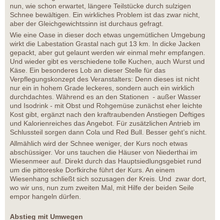
nun, wie schon erwartet, längere Teilstücke durch sulzigen
Schnee bewältigen. Ein wirkliches Problem ist das zwar nicht,
aber der Gleichgewichtssinn ist durchaus gefragt.
Wie eine Oase in dieser doch etwas ungemütlichen Umgebung
wirkt die Labestation Grastal nach gut 13 km. In dicke Jacken
gepackt, aber gut gelaunt werden wir einmal mehr empfangen.
Und wieder gibt es verschiedene tolle Kuchen, auch Wurst und
Käse. Ein besonderes Lob an dieser Stelle für das
Verpflegungskonzept des Veranstalters: Denn dieses ist nicht
nur ein in hohem Grade leckeres, sondern auch ein wirklich
durchdachtes. Während es an den Stationen - außer Wasser
und Isodrink - mit Obst und Rohgemüse zunächst eher leichte
Kost gibt, ergänzt nach den kraftraubenden Anstiegen Deftiges
und Kalorienreiches das Angebot. Für zusätzlichen Antrieb im
Schlussteil sorgen dann Cola und Red Bull. Besser geht’s nicht.
Allmählich wird der Schnee weniger, der Kurs noch etwas
abschüssiger. Vor uns tauchen die Häuser von Niederthai im
Wiesenmeer auf. Direkt durch das Hauptsiedlungsgebiet rund
um die pittoreske Dorfkirche führt der Kurs. An einem
Wiesenhang schließt sich sozusagen der Kreis. Und zwar dort,
wo wir uns, nun zum zweiten Mal, mit Hilfe der beiden Seile
empor hangeln dürfen.
Abstieg mit Umwegen