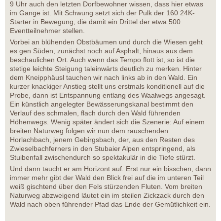
9 Uhr auch den letzten Dorfbewohner wissen, dass hier etwas
im Gange ist. Mit Schwung setzt sich der Pulk der 160 24K-
Starter in Bewegung, die damit ein Drittel der etwa 500
Eventteilnehmer stellen.
Vorbei an blühenden Obstbäumen und durch die Wiesen geht
es gen Süden, zunächst noch auf Asphalt, hinaus aus dem
beschaulichen Ort. Auch wenn das Tempo flott ist, so ist die
stetige leichte Steigung taleinwärts deutlich zu merken. Hinter
dem Kneipphäusl tauchen wir nach links ab in den Wald. Ein
kurzer knackiger Anstieg stellt uns erstmals konditionell auf die
Probe, dann ist Entspannung entlang des Waalwegs angesagt.
Ein künstlich angelegter Bewässerungskanal bestimmt den
Verlauf des schmalen, flach durch den Wald führenden
Höhenwegs. Wenig später ändert sich die Szenerie: Auf einem
breiten Naturweg folgen wir nun dem rauschenden
Horlachbach, jenem Gebirgsbach, der, aus den Resten des
Zwieselbachferners in den Stubaier Alpen entspringend, als
Stuibenfall zwischendurch so spektakulär in die Tiefe stürzt.
Und dann taucht er am Horizont auf. Erst nur ein bisschen, dann
immer mehr gibt der Wald den Blick frei auf die im unteren Teil
weiß gischtend über den Fels stürzenden Fluten. Vom breiten
Naturweg abzweigend läutet ein im steilen Zickzack durch den
Wald nach oben führender Pfad das Ende der Gemütlichkeit ein.