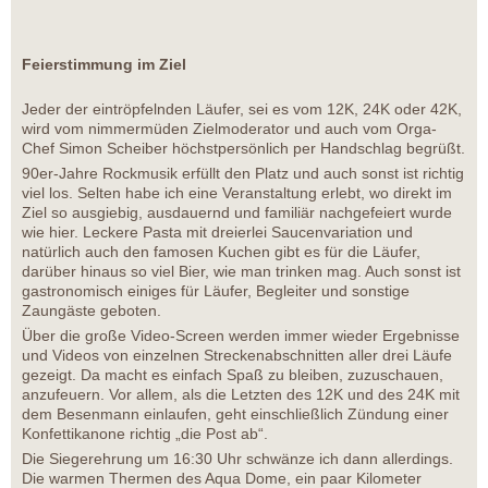
Feierstimmung im Ziel
Jeder der eintröpfelnden Läufer, sei es vom 12K, 24K oder 42K,
wird vom nimmermüden Zielmoderator und auch vom Orga-
Chef Simon Scheiber höchstpersönlich per Handschlag begrüßt.
90er-Jahre Rockmusik erfüllt den Platz und auch sonst ist richtig
viel los. Selten habe ich eine Veranstaltung erlebt, wo direkt im
Ziel so ausgiebig, ausdauernd und familiär nachgefeiert wurde
wie hier. Leckere Pasta mit dreierlei Saucenvariation und
natürlich auch den famosen Kuchen gibt es für die Läufer,
darüber hinaus so viel Bier, wie man trinken mag. Auch sonst ist
gastronomisch einiges für Läufer, Begleiter und sonstige
Zaungäste geboten.
Über die große Video-Screen werden immer wieder Ergebnisse
und Videos von einzelnen Streckenabschnitten aller drei Läufe
gezeigt. Da macht es einfach Spaß zu bleiben, zuzuschauen,
anzufeuern. Vor allem, als die Letzten des 12K und des 24K mit
dem Besenmann einlaufen, geht einschließlich Zündung einer
Konfettikanone richtig „die Post ab“.
Die Siegerehrung um 16:30 Uhr schwänze ich dann allerdings.
Die warmen Thermen des Aqua Dome, ein paar Kilometer