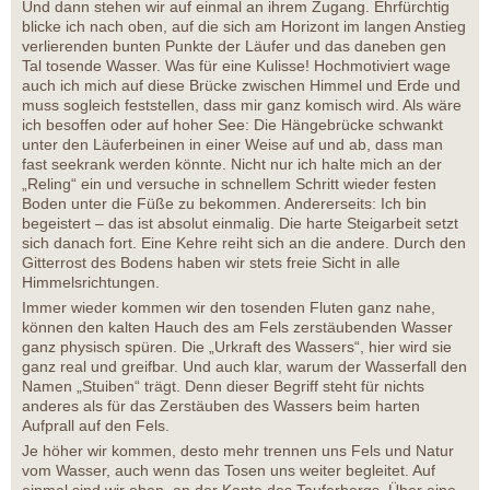
Und dann stehen wir auf einmal an ihrem Zugang. Ehrfürchtig
blicke ich nach oben, auf die sich am Horizont im langen Anstieg
verlierenden bunten Punkte der Läufer und das daneben gen
Tal tosende Wasser. Was für eine Kulisse! Hochmotiviert wage
auch ich mich auf diese Brücke zwischen Himmel und Erde und
muss sogleich feststellen, dass mir ganz komisch wird. Als wäre
ich besoffen oder auf hoher See: Die Hängebrücke schwankt
unter den Läuferbeinen in einer Weise auf und ab, dass man
fast seekrank werden könnte. Nicht nur ich halte mich an der
„Reling“ ein und versuche in schnellem Schritt wieder festen
Boden unter die Füße zu bekommen. Andererseits: Ich bin
begeistert – das ist absolut einmalig. Die harte Steigarbeit setzt
sich danach fort. Eine Kehre reiht sich an die andere. Durch den
Gitterrost des Bodens haben wir stets freie Sicht in alle
Himmelsrichtungen.
Immer wieder kommen wir den tosenden Fluten ganz nahe,
können den kalten Hauch des am Fels zerstäubenden Wasser
ganz physisch spüren. Die „Urkraft des Wassers“, hier wird sie
ganz real und greifbar. Und auch klar, warum der Wasserfall den
Namen „Stuiben“ trägt. Denn dieser Begriff steht für nichts
anderes als für das Zerstäuben des Wassers beim harten
Aufprall auf den Fels.
Je höher wir kommen, desto mehr trennen uns Fels und Natur
vom Wasser, auch wenn das Tosen uns weiter begleitet. Auf
einmal sind wir oben, an der Kante des Tauferbergs. Über eine