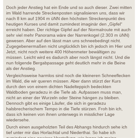
Doch jeder Anstieg hat ein Ende und so auch dieser. Zwei mitten
im Wald harrende Streckenposten signalisieren uns, dass wir
nach 8 km auf 1904 m üNN den höchsten Streckenpunkt des
heutigen Kurses und damit zumindest imaginär den „Gipfel“
erreicht haben. Der richtige Gipfel auf der Normalroute mit auch
sehr viel mehr Panorama wäre der Narrenkogel (2.303 m üNN)
gewesen. Aber auf den lässt man uns schneebedingt nicht.
Zugegebenermaßen nicht unglücklich bin ich jedoch im Hier und
Jetzt, nicht noch weitere 400 Höhenmeter bewältigen zu
müssen. Leicht wird es dadurch aber noch längst nicht. Und die
nun folgende Bergabpassage geht deutlich mehr in die Beine
als der Anstieg.
Vergleichsweise harmlos sind noch die kleineren Schneeflecken
im Wald, die wir queren müssen. Aber dann stürzt der Kurs
durch den von einem dichten Nadelteppich bedeckten
Waldboden geradezu in die Tiefe ab. Aufpassen muss man,
nicht an einer der Wurzeln oder Steine hängen zu bleiben.
Dennoch gibt es einige Läufer, die sich in geradezu
halsbrecherischem Tempo in die Tiefe stürzen. Froh bin ich,
dass ich keinen von ihnen unterwegs in misslicher Lage
wiedersehe.
Durch einen ausgeholzten Teil des Abhangs hindurch sehe ich
tief unter mir das Horlachtal und Niederthai. So habe ich
zumindest eine gewisse Vorstellung, wie lange ich meine