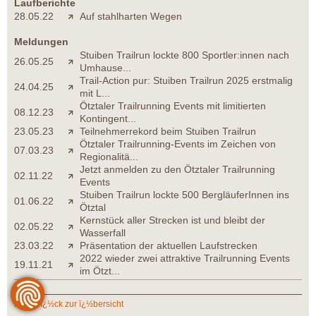
Laufberichte
28.05.22
Auf stahlharten Wegen
Meldungen
Stuiben Trailrun lockte 800 Sportler:innen nach
26.05.25
Umhause...
Trail-Action pur: Stuiben Trailrun 2025 erstmalig
24.04.25
mit L...
Ötztaler Trailrunning Events mit limitierten
08.12.23
Kontingent...
23.05.23
Teilnehmerrekord beim Stuiben Trailrun
Ötztaler Trailrunning-Events im Zeichen von
07.03.23
Regionalitä...
Jetzt anmelden zu den Ötztaler Trailrunning
02.11.22
Events
Stuiben Trailrun lockte 500 BergläuferInnen ins
01.06.22
Ötztal
Kernstück aller Strecken ist und bleibt der
02.05.22
Wasserfall
23.03.22
Präsentation der aktuellen Laufstrecken
2022 wieder zwei attraktive Trailrunning Events
19.11.21
im Ötzt...
zurï¿½ck zur ï¿½bersicht