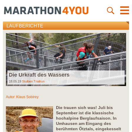
LAUFBERICHTE
Die Urkraft des Wassers
18.05.19
Stuiben Trailrun
Autor:
Klaus Sobirey
Die trauen sich was! Juli bis
September ist die klassische
hochalpine Berglaufsaison. In
Umhausen am Eingang des
berühmten Ötztals, eingekesselt