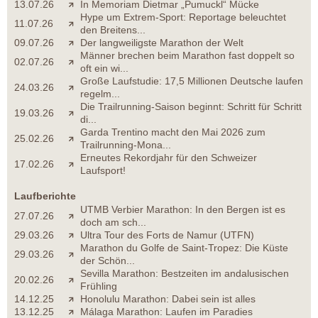
13.07.26
In Memoriam Dietmar „Pumuckl“ Mücke
Hype um Extrem-Sport: Reportage beleuchtet
11.07.26
den Breitens...
09.07.26
Der langweiligste Marathon der Welt
Männer brechen beim Marathon fast doppelt so
02.07.26
oft ein wi...
Große Laufstudie: 17,5 Millionen Deutsche laufen
24.03.26
regelm...
Die Trailrunning-Saison beginnt: Schritt für Schritt
19.03.26
di...
Garda Trentino macht den Mai 2026 zum
25.02.26
Trailrunning-Mona...
Erneutes Rekordjahr für den Schweizer
17.02.26
Laufsport!
Laufberichte
UTMB Verbier Marathon: In den Bergen ist es
27.07.26
doch am sch...
29.03.26
Ultra Tour des Forts de Namur (UTFN)
Marathon du Golfe de Saint-Tropez: Die Küste
29.03.26
der Schön...
Sevilla Marathon: Bestzeiten im andalusischen
20.02.26
Frühling
14.12.25
Honolulu Marathon: Dabei sein ist alles
13.12.25
Málaga Marathon: Laufen im Paradies