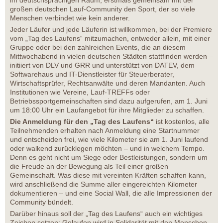
im deutschsprachigen Raum, erstmals gemeinsam mit der
großen deutschen Lauf-Community den Sport, der so viele
Menschen verbindet wie kein anderer.
Jeder Läufer und jede Läuferin ist willkommen, bei der Premiere
vom „Tag des Laufens“ mitzumachen, entweder allein, mit einer
Gruppe oder bei den zahlreichen Events, die an diesem
Mittwochabend in vielen deutschen Städten stattfinden werden –
initiiert von DLV und GRR und unterstützt von DATEV, dem
Softwarehaus und IT-Dienstleister für Steuerberater,
Wirtschaftsprüfer, Rechtsanwälte und deren Mandanten. Auch
Institutionen wie Vereine, Lauf-TREFFs oder
Betriebssportgemeinschaften sind dazu aufgerufen, am 1. Juni
um 18:00 Uhr ein Laufangebot für ihre Mitglieder zu schaffen.
Die Anmeldung für den „Tag des Laufens“
ist kostenlos, alle
Teilnehmenden erhalten nach Anmeldung eine Startnummer
und entscheiden frei, wie viele Kilometer sie am 1. Juni laufend
oder walkend zurücklegen möchten – und in welchem Tempo.
Denn es geht nicht um Siege oder Bestleistungen, sondern um
die Freude an der Bewegung als Teil einer großen
Gemeinschaft. Was diese mit vereinten Kräften schaffen kann,
wird anschließend die Summe aller eingereichten Kilometer
dokumentieren – und eine Social Wall, die alle Impressionen der
Community bündelt.
Darüber hinaus soll der „Tag des Laufens“ auch ein wichtiges
Zeichen setzen: Gelaufen wird in Solidarität mit den Menschen