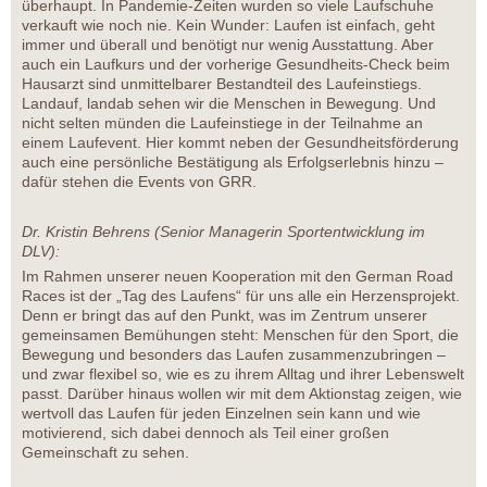
überhaupt. In Pandemie-Zeiten wurden so viele Laufschuhe
verkauft wie noch nie. Kein Wunder: Laufen ist einfach, geht
immer und überall und benötigt nur wenig Ausstattung. Aber
auch ein Laufkurs und der vorherige Gesundheits-Check beim
Hausarzt sind unmittelbarer Bestandteil des Laufeinstiegs.
Landauf, landab sehen wir die Menschen in Bewegung. Und
nicht selten münden die Laufeinstiege in der Teilnahme an
einem Laufevent. Hier kommt neben der Gesundheitsförderung
auch eine persönliche Bestätigung als Erfolgserlebnis hinzu –
dafür stehen die Events von GRR.
Dr. Kristin Behrens (Senior Managerin Sportentwicklung im
DLV):
Im Rahmen unserer neuen Kooperation mit den German Road
Races ist der „Tag des Laufens“ für uns alle ein Herzensprojekt.
Denn er bringt das auf den Punkt, was im Zentrum unserer
gemeinsamen Bemühungen steht: Menschen für den Sport, die
Bewegung und besonders das Laufen zusammenzubringen –
und zwar flexibel so, wie es zu ihrem Alltag und ihrer Lebenswelt
passt. Darüber hinaus wollen wir mit dem Aktionstag zeigen, wie
wertvoll das Laufen für jeden Einzelnen sein kann und wie
motivierend, sich dabei dennoch als Teil einer großen
Gemeinschaft zu sehen.