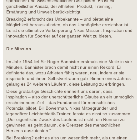
sportlicher und wissenschaftlicher Disziplinen. Es ist ein
ganzheitlicher Ansatz, der Athleten, Produkt, Training,
Ernährung und Umwelt berücksichtigt.
Breaking2 erforscht das Unbekannte – und bietet eine
Möglichkeit herauszufinden, ob das Unmögliche erreichbar ist.
Es ist die ultimative Verkörperung Nikes Mission: Inspiration und
Innovation für Sportler auf der ganzen Welt zu bieten.
Die Mission
Im Jahr 1954 lief Sir Roger Bannister erstmals eine Meile in vier
Minuten. Bannister brach damit nicht nur einen Rekord; Er
definierte das, wozu Athleten fähig waren, neu, indem er sie
inspirierte und ihnen Selbstvertrauen gab. Binnen eines Jahres
gelang es 24 weiteren Läufern, diese Leistung zu erbringen.
Diese großartige Geschichte erinnert uns daran, dass
Inspiration – also der unerschütterliche Glaube an ein unmöglich
erscheinendes Ziel – das Fundament für menschliches
Potenzial bildet. Bill Bowerman, Nikes Mitbegründer und
legendärer Leichtathletik-Trainer, fasste es einst so zusammen:
„Der eigentliche Zweck des Laufens ist nicht, ein Rennen zu
gewinnen, es geht darum, die Grenzen des menschlichen
Herzens auszutesten.“
Bei Breaking2 geht es also um wesentlich mehr, als um einen