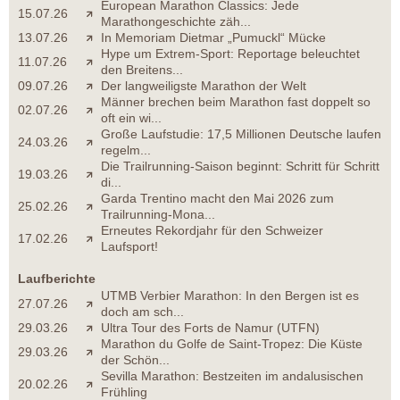
European Marathon Classics: Jede
15.07.26
Marathongeschichte zäh...
13.07.26
In Memoriam Dietmar „Pumuckl“ Mücke
Hype um Extrem-Sport: Reportage beleuchtet
11.07.26
den Breitens...
09.07.26
Der langweiligste Marathon der Welt
Männer brechen beim Marathon fast doppelt so
02.07.26
oft ein wi...
Große Laufstudie: 17,5 Millionen Deutsche laufen
24.03.26
regelm...
Die Trailrunning-Saison beginnt: Schritt für Schritt
19.03.26
di...
Garda Trentino macht den Mai 2026 zum
25.02.26
Trailrunning-Mona...
Erneutes Rekordjahr für den Schweizer
17.02.26
Laufsport!
Laufberichte
UTMB Verbier Marathon: In den Bergen ist es
27.07.26
doch am sch...
29.03.26
Ultra Tour des Forts de Namur (UTFN)
Marathon du Golfe de Saint-Tropez: Die Küste
29.03.26
der Schön...
Sevilla Marathon: Bestzeiten im andalusischen
20.02.26
Frühling