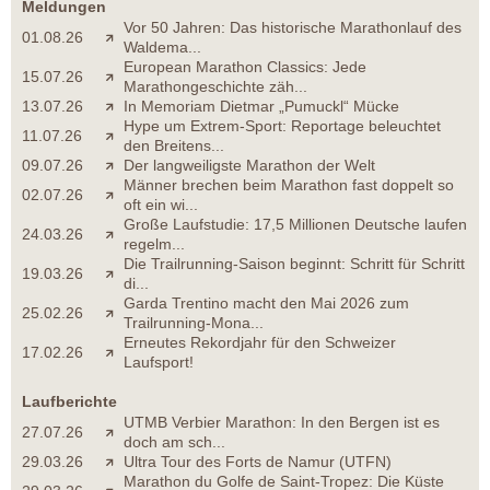
Meldungen
Vor 50 Jahren: Das historische Marathonlauf des
01.08.26
Waldema...
European Marathon Classics: Jede
15.07.26
Marathongeschichte zäh...
13.07.26
In Memoriam Dietmar „Pumuckl“ Mücke
Hype um Extrem-Sport: Reportage beleuchtet
11.07.26
den Breitens...
09.07.26
Der langweiligste Marathon der Welt
Männer brechen beim Marathon fast doppelt so
02.07.26
oft ein wi...
Große Laufstudie: 17,5 Millionen Deutsche laufen
24.03.26
regelm...
Die Trailrunning-Saison beginnt: Schritt für Schritt
19.03.26
di...
Garda Trentino macht den Mai 2026 zum
25.02.26
Trailrunning-Mona...
Erneutes Rekordjahr für den Schweizer
17.02.26
Laufsport!
Laufberichte
UTMB Verbier Marathon: In den Bergen ist es
27.07.26
doch am sch...
29.03.26
Ultra Tour des Forts de Namur (UTFN)
Marathon du Golfe de Saint-Tropez: Die Küste