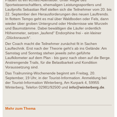
Pfaden ist ein echtes Abenteuer. Unter Regie des
Sportwissenschaftlers, ehemaligen Leistungssportlers und
Laufprofis Sebastian Reif stellen sich die Teilnehmer vom 20. bis
22. September den Herausforderungen des neuen Lauftrends.
In flottem Tempo geht es mal über Waldboden oder Fels, dann
wieder über groben Untergrund oder Hindernisse wie Wurzeln
und Baumstämme. Dabei bewältigen die Läufer ordentlich
Höhenmeter, setzen „laufend“ Endorphine frei - ein kleiner
„Glücksrausch“.
Der Coach macht die Teilnehmer zunächst fit in Sachen
Lauftechnik. Erst nach der Theorie geht’s ab ins Gelände: Am
Samstag und Sonntag stehen jeweils zehn geführte
Laufkilometer auf dem Plan - bis ganz nach oben auf die Berge.
Anstrengende Trails, für die Belastbarkeit und Kondition
Voraussetzung sind.
Das Trailrunning-Wochenende beginnt am Freitag, 20.
September, 19 Uhr, in der Tourist-Information. Anmeldung bei
der Tourist-Information Winterberg, Am Kurpark 4, 59955
Winterberg, Telefon 02981/92500 und
info@winterberg.de
.
Mehr zum Thema