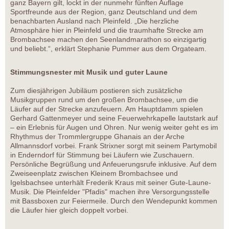
ganz Bayern gilt, lockt in der nunmehr fünften Auflage
Sportfreunde aus der Region, ganz Deutschland und dem
benachbarten Ausland nach Pleinfeld. „Die herzliche
Atmosphäre hier in Pleinfeld und die traumhafte Strecke am
Brombachsee machen den Seenlandmarathon so einzigartig
und beliebt.“, erklärt Stephanie Pummer aus dem Orgateam.
Stimmungsnester mit Musik und guter Laune
Zum diesjährigen Jubiläum postieren sich zusätzliche
Musikgruppen rund um den großen Brombachsee, um die
Läufer auf der Strecke anzufeuern. Am Hauptdamm spielen
Gerhard Gattenmeyer und seine Feuerwehrkapelle lautstark auf
– ein Erlebnis für Augen und Ohren. Nur wenig weiter geht es im
Rhythmus der Trommlergruppe Ghanais an der Arche
Allmannsdorf vorbei. Frank Strixner sorgt mit seinem Partymobil
in Enderndorf für Stimmung bei Läufern wie Zuschauern.
Persönliche Begrüßung und Anfeuerungsrufe inklusive. Auf dem
Zweiseenplatz zwischen Kleinem Brombachsee und
Igelsbachsee unterhält Frederik Kraus mit seiner Gute-Laune-
Musik. Die Pleinfelder "Pfadis" machen ihre Versorgungsstelle
mit Bassboxen zur Feiermeile. Durch den Wendepunkt kommen
die Läufer hier gleich doppelt vorbei.