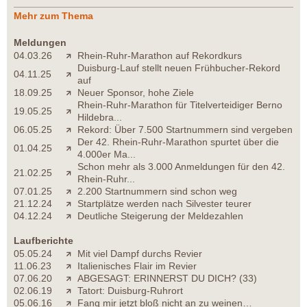
Mehr zum Thema
Meldungen
04.03.26
Rhein-Ruhr-Marathon auf Rekordkurs
Duisburg-Lauf stellt neuen Frühbucher-Rekord
04.11.25
auf
18.09.25
Neuer Sponsor, hohe Ziele
Rhein-Ruhr-Marathon für Titelverteidiger Berno
19.05.25
Hildebra...
06.05.25
Rekord: Über 7.500 Startnummern sind vergeben
Der 42. Rhein-Ruhr-Marathon spurtet über die
01.04.25
4.000er Ma...
Schon mehr als 3.000 Anmeldungen für den 42.
21.02.25
Rhein-Ruhr...
07.01.25
2.200 Startnummern sind schon weg
21.12.24
Startplätze werden nach Silvester teurer
04.12.24
Deutliche Steigerung der Meldezahlen
Laufberichte
05.05.24
Mit viel Dampf durchs Revier
11.06.23
Italienisches Flair im Revier
07.06.20
ABGESAGT: ERINNERST DU DICH? (33)
02.06.19
Tatort: Duisburg-Ruhrort
05.06.16
Fang mir jetzt bloß nicht an zu weinen…